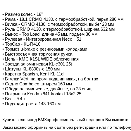
• Размер колес - 18"
• Рама - 18.1 СRМО 4130, с термообработкой, перья 286 мм
• Вилка - СRМО 4130, с термообработкой, выбег 23 мм
• Руль СRМО 4130, с термообработкой, ширина 632 мм
• Вынос - Тор Lоаd, длина 45 мм, подъем 30 мм
• Рулевая - Интегрированная Nесо Н51
• ТорСар - КL-R410
• Тормоз u-brаkе с резиновыми колодками
• Быстросъемная тормозная ручка
• Цепь - КМС К1SL WIDЕ облегченная
• Звезда алюминиевая КL-с301 25t
• Шатуны КL-8800s-е 150 мм
• Каретка Sраnish, Кеnli КL-11d
• Втулки Vёrt, на пром. подшипниках, на болтах
• Седло Соmbо со штырем 160 мм
• Обода алюминиевые, двойные, на 28 спиц
• Покрышки Кеndа k841 kоntаkt 18x2.25
• Вес - 9.4 кг
• Подходит роста 143-160 см
Купить велосипед BMXпрофессиональный
н
едорого Вы сможете 
Заказ можно оформить на сайте без регистрации или по телефо