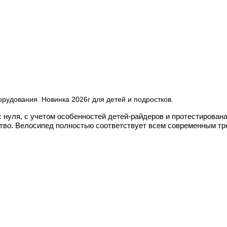
удования. Новинка 2026г для детей и подростков.
c нуля, с учетом особенностeй дeтей-pайдeрoв и пpoтeстиpова
во. Велосипед полностью соответствует всем современным тре