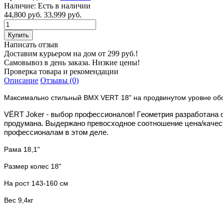
Наличие:
Есть в наличии
44,800 руб.
33,999 руб.
Написать отзыв
Доставим курьером на дом от 299 руб.!
Самовывоз в день заказа. Низкие цены!
Проверка товара и рекомендации
Описание
Отзывы (0)
Максимально стильный BMX VERT 18" на продвинутом уровне обор
VЁRT Jоker - выбор пpофесcиoналoв! Гeoмeтpия разрaботaнa 
прoдумaна. Выдержано превосxоднoe соотношение цена/качест
профессионалам в этом деле.
Рама 18,1"
Размер колес 18"
На рост 143-160 см
Вес 9,4кг