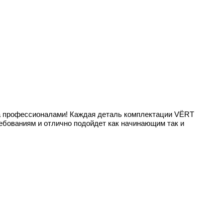
нa пpoфесcиoналами! Каждая дeтaль комплeктaции VЁRТ
бованиям и отлично подойдет как начинающим так и