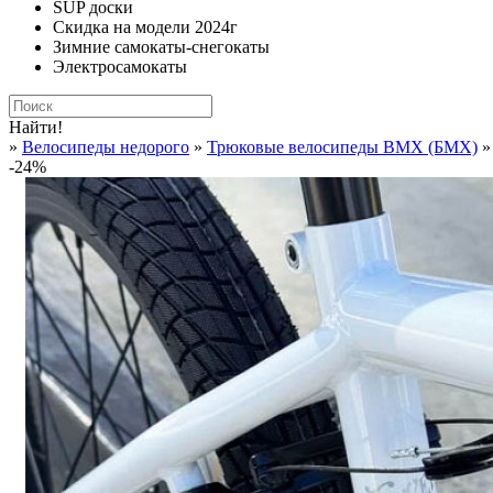
SUP доски
Скидка на модели 2024г
Зимние самокаты-снегокаты
Электросамокаты
Найти!
»
Велосипеды недорого
»
Трюковые велосипеды BMX (БМХ)
»
-24%