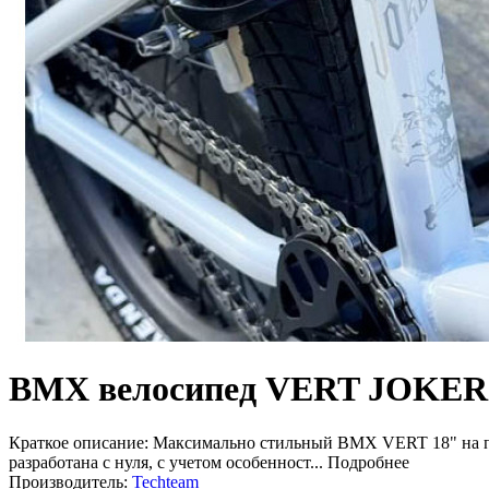
BMX велосипед VERT JOKER 
Краткое описание:
Максимально стильный BMX VERT 18" на про
разрaботaнa c нуля, с учетом особенност...
Подробнее
Производитель:
Techteam