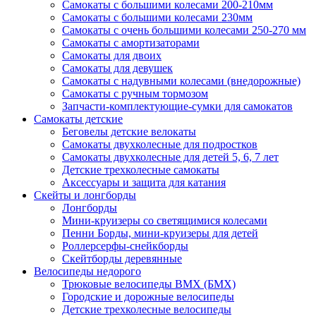
Самокаты с большими колесами 200-210мм
Самокаты с большими колесами 230мм
Самокаты с очень большими колесами 250-270 мм
Самокаты с амортизаторами
Самокаты для двоих
Самокаты для девушек
Самокаты с надувными колесами (внедорожные)
Самокаты с ручным тормозом
Запчасти-комплектующие-сумки для самокатов
Самокаты детские
Беговелы детские велокаты
Самокаты двухколесные для подростков
Самокаты двухколесные для детей 5, 6, 7 лет
Детские трехколесные самокаты
Аксессуары и защита для катания
Cкейты и лонгборды
Лонгборды
Мини-круизеры со светящимися колесами
Пенни Борды, мини-круизеры для детей
Роллерсерфы-снейкборды
Скейтборды деревянные
Велосипеды недорого
Трюковые велосипеды BMX (БМХ)
Городские и дорожные велосипеды
Детские трехколесные велосипеды