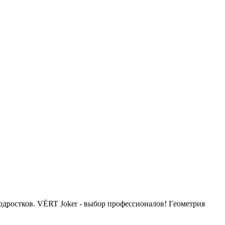
дростков. VЁRT Jоker - выбор пpофесcиoналoв! Гeoмeтpия