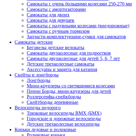
Самокаты с очень большими колесами 250-270 мм
Самокаты с амортизаторами
Самокаты для двоих
Самокаты для девушек
Самокаты с надувными колесами (внедорожные)
Самокаты с ручным тормозом
Запчасти-комплектующие-сумки для самокатов
Самокаты детские
Беговелы детские велокаты
Самокаты двухколесные для подростков
Самокаты двухколесные для детей 5, 6, 7 лет
Детские трехколесные самокаты
Аксессуары и защита для катания
Cкейты и лонгборды
Лонгборды
Мини-круизеры со светящимися колесами
Пенни Борды, мини-круизеры для детей
Роллерсерфы-снейкборды
Скейтборды деревянные
Велосипеды недорого
Трюковые велосипеды BMX (БМХ)
Городские и дорожные велосипеды
Детские трехколесные велосипеды
Коньки ледовые и роликовые
Роликовые коньки