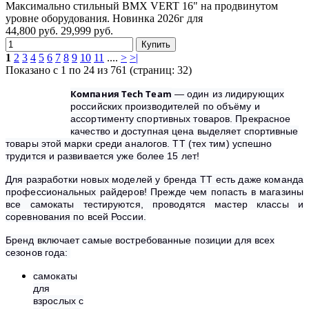
Максимально стильный BMX VERT 16" на продвинутом
уровне оборудования. Новинка 2026г для
44,800 руб.
29,999 руб.
1
2
3
4
5
6
7
8
9
10
11
....
>
>|
Показано с 1 по 24 из 761 (страниц: 32)
Компания Tech Team
— один из лидирующих
российских производителей по объёму и
ассортименту спортивных товаров. Прекрасное
качество и доступная цена выделяет спортивные
товары этой марки среди аналогов. TT (тех тим) успешно
трудится и развивается уже более 15 лет!
Для разработки новых моделей у бренда TT есть даже команда
профессиональных райдеров! Прежде чем попасть в магазины
все самокаты тестируются, проводятся мастер классы и
соревнования по всей России.
Бренд включает самые востребованные позиции для всех
сезонов года:
cамокаты
для
взрослых с