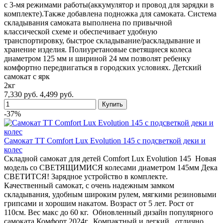
с 3-мя режимами работы(аккумулятор и провод для зарядки в
комплекте).Также добавлена подножка для самоката. Система
складывания самоката выполнена по привычной
классической схеме и обеспечивает удобную
транспортировку, быстрое складывание/раскладывание и
хранение изделия. Полиуретановые светящиеся колеса
диаметром 125 мм и шириной 24 мм позволят ребенку
комфортно передвигаться в городских условиях. Детский
самокат с ярк
2кг
7,330 руб.
4,499 руб.
-37%
Самокат TT Comfort Lux Evolution 145 с подсветкой деки и
колес
Складной самокат для детей Comfort Lux Evolution 145 Новая
модель со СВЕТЯЩИМИСЯ колесами диаметром 145мм Дека
СВЕТИТСЯ! Зарядное устройство в комплекте.
Качественный самокат, с очень надежным замком
складывания, удобным широким рулем, мягкими резиновыми
грипсами и хорошим накатом. Возраст от 5 лет. Рост от
110см. Вес макс до 60 кг. Обновленный дизайн популярного
самоката Комфорт 2024г. Компактный и легкий , отлично