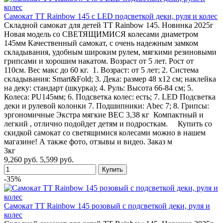
Самокат TT Rainbow 145 с LED подсветкой деки, руля и колес
Складной самокат для детей TT Rainbow 145. Новинка 2025г
Новая модель со СВЕТЯЩИМИСЯ колесами диаметром
145мм Качественный самокат, с очень надежным замком
складывания, удобным широким рулем, мягкими резиновыми
грипсами и хорошим накатом. Возраст от 5 лет. Рост от
110см. Вес макс до 60 кг. 1. Возраст: от 5 лет; 2. Система
складывания: Smart&Fold; 3. Дека: размер 48 х12 см; наклейка
на деку: стандарт (шкурка); 4. Руль: Высота 66-84 см; 5.
Колеса: PU145мм; 6. Подсветка колес: есть; 7. LED Подсветка
деки и рулевой колонки 7. Подшипники: Abec 7; 8. Грипсы:
эргономичные Экстра мягкие ВЕС 3,38 кг Компактный и
легкий , отлично подойдет детям и подросткам. Купить со
скидкой самокат со светящимися колесами можно в нашем
магазине! А также фото, отзывы и видео. Заказ м
3кг
9,260 руб.
5,599 руб.
-35%
Самокат TT Rainbow 145 розовый с подсветкой деки, руля и
колес