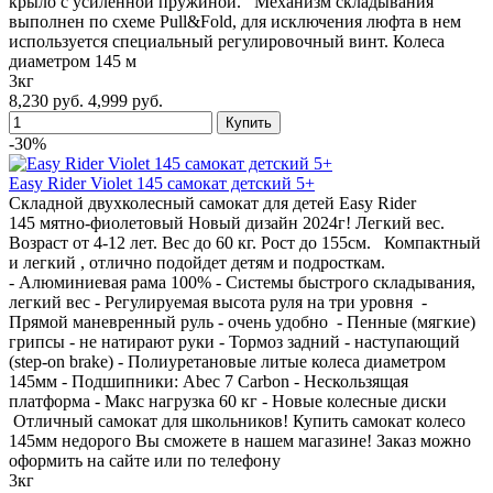
крыло с усиленной пружиной. Механизм складывания
выполнен по схеме Pull&Fold, для исключения люфта в нем
используется специальный регулировочный винт. Колеса
диаметром 145 м
3кг
8,230 руб.
4,999 руб.
-30%
Easy Rider Violet 145 самокат детский 5+
Складной двухколесный самокат для детей Easy Rider
145 мятно-фиолетовый Новый дизайн 2024г! Легкий вес.
Возраст от 4-12 лет. Вес до 60 кг. Рост до 155см. Компактный
и легкий , отлично подойдет детям и подросткам.
- Алюминиевая рама 100% - Системы быстрого складывания,
легкий вес - Регулируемая высота руля на три уровня -
Прямой маневренный руль - очень удобно - Пенные (мягкие)
грипсы - не натирают руки - Тормоз задний - наступающий
(step-on brake) - Полиуретановые литые колеса диаметром
145мм - Подшипники: Abec 7 Carbon - Нескользящая
платформа - Макс нагрузка 60 кг - Новые колесные диски
Отличный самокат для школьников! Купить самокат колесо
145мм недорого Вы сможете в нашем магазине! Заказ можно
оформить на сайте или по телефону
3кг