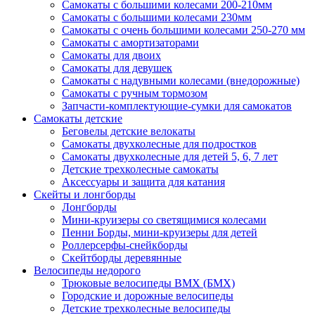
Самокаты с большими колесами 200-210мм
Самокаты с большими колесами 230мм
Самокаты с очень большими колесами 250-270 мм
Самокаты с амортизаторами
Самокаты для двоих
Самокаты для девушек
Самокаты с надувными колесами (внедорожные)
Самокаты с ручным тормозом
Запчасти-комплектующие-сумки для самокатов
Самокаты детские
Беговелы детские велокаты
Самокаты двухколесные для подростков
Самокаты двухколесные для детей 5, 6, 7 лет
Детские трехколесные самокаты
Аксессуары и защита для катания
Cкейты и лонгборды
Лонгборды
Мини-круизеры со светящимися колесами
Пенни Борды, мини-круизеры для детей
Роллерсерфы-снейкборды
Скейтборды деревянные
Велосипеды недорого
Трюковые велосипеды BMX (БМХ)
Городские и дорожные велосипеды
Детские трехколесные велосипеды