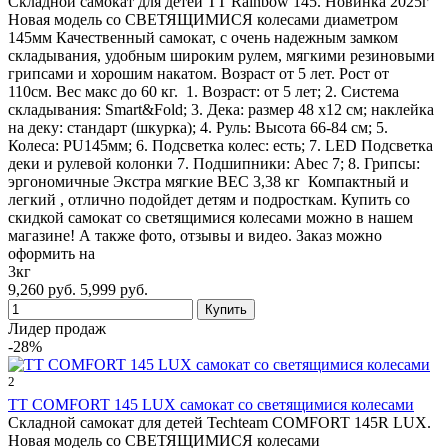
Складной самокат для детей TT Rainbow 145. Новинка 2025г
Новая модель со СВЕТЯЩИМИСЯ колесами диаметром
145мм Качественный самокат, с очень надежным замком
складывания, удобным широким рулем, мягкими резиновыми
грипсами и хорошим накатом. Возраст от 5 лет. Рост от
110см. Вес макс до 60 кг. 1. Возраст: от 5 лет; 2. Система
складывания: Smart&Fold; 3. Дека: размер 48 х12 см; наклейка
на деку: стандарт (шкурка); 4. Руль: Высота 66-84 см; 5.
Колеса: PU145мм; 6. Подсветка колес: есть; 7. LED Подсветка
деки и рулевой колонки 7. Подшипники: Abec 7; 8. Грипсы:
эргономичные Экстра мягкие ВЕС 3,38 кг Компактный и
легкий , отлично подойдет детям и подросткам. Купить со
скидкой самокат со светящимися колесами можно в нашем
магазине! А также фото, отзывы и видео. Заказ можно
оформить на
3кг
9,260 руб.
5,999 руб.
Лидер продаж
-28%
2
TT COMFORT 145 LUX самокат со светящимися колесами
Складной самокат для детей Techteam COMFORT 145R LUX.
Новая модель со СВЕТЯЩИМИСЯ колесами