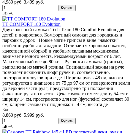
4,980 руб.
3,499 руб.
-32%
TT COMFORT 180 Evolution
Двухколесный самокат Tech Team 180 Comfort Evolution для
детей и подростков. Комфортный самокат для городских и
парковых дорог. Новые мягие грипсы в виде "намотки"
особенно удобны для ладони. Отличается хорошим накатом,
качественной сборкой и удобным складным механизмом,
занимает немного места. Рекомендуемый возраст от 6 лет.
Максимальный вес до 80 кг. Рукоятки самоката (грипсы),
выполнены из мягкой резины. Специальный зажим на руле
позволяет исключить люфт ручек и, соответственно,
посторонних звуков при езде. Ширина руля - 48 см, высота
регулируется в диапазоне от 75 до 97 см от поверхности земли
до верхней части руля, предусмотрено три положения
фиксации руля по высоте. Дека самоката имеет длину 54 см и
ширину 14 см, пространство для ног (футспейс) составляет 30
см, клиренс самоката с подножкой - 4 см, высота де
3кг
8,860 руб.
5,999 руб.
-40%