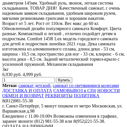
диаметром 145мм. Удобный руль, звонок, легкая система
складывания. ТОВАР ДНЯ! Качественный самокат, с очень
надежным замком складывания, удобным широким рулем,
мягкими резиновыми грипсами и хорошим накатом.
Возраст от 5 лет. Рост от 110см. Вес макс до 60 кг.
Обновленный дизайн популярного самоката Комфорт. Цвета
разные. Компактный и легкий , отлично подойдет детям и
подросткам. Comfort 145R Lux модель городского самоката
для детей и подростков линейки 2021 года. Дека самоката
изготовлена из алюминиевого сплава, длина деки - 53 см,
ширина - 10,5 см, пространство для ног - 33 см, клиренс - 6 см,
высота деки - 8,5 см. Задний металлический тормоз-крыло с
усиленной пружиной. Механизм складывания
3кг
6,930 руб.
4,999 руб.
Метки:
самокат детский
,
самокат со светящимися колесами
ДОСТАВКА И ОПЛАТА
САМОВЫВОЗ в СПб
НОВОСТИ
ОБМЕН И ВОЗВРАТ
РЕКВИЗИТЫ
ПОЛИТИКА
8(812)981-55-38
г. Санкт-Петербург, 5 минут пешком от метро Московская, ул.
Варшавская д.98
Ежедневно c 11.00-19.00ч Возможны изменения в графике,
заранее звоните (812) 981-55-38 или 8(952)221-55-38.
ОПЛАТА НАЛИЧНЫМИ