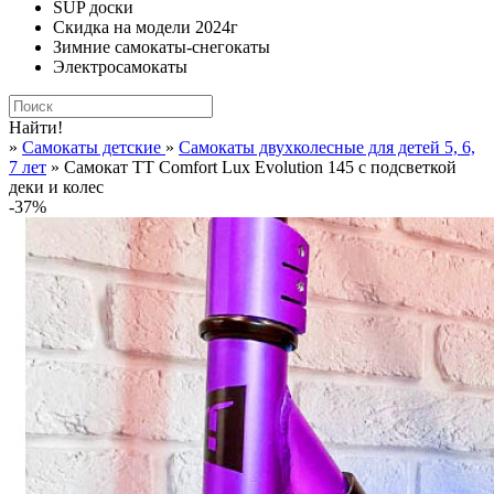
SUP доски
Скидка на модели 2024г
Зимние самокаты-снегокаты
Электросамокаты
Найти!
»
Самокаты детские
»
Самокаты двухколесные для детей 5, 6,
7 лет
» Самокат TT Comfort Lux Evolution 145 с подсветкой
деки и колес
-37%