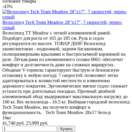
Похожие товары
-43%
Велосипед Tech Team Meadow 28"х17", 7 скоростей, черно-
серый
Велосипед TT Meadow с легкой алюминиевой рамой.
Подойдет для роста от 165 до 185 см. Руль и седло
регулируются по высоте. ТОВАР ДНЯ! Велосипед
укомплектован - подножкой, задним багажником,
полноразмерными крыльями и быстросъемной корзинкой на
руле. Лёгкая рама из алюминиевого сплава 6061: обеспечит
комфорт и долговечность даже на сложных маршрутах.
Ободные V-тормоза: гарантируют быструю и безопасную
остановку в любую погоду. 7 скоростей: позволяют легко
адаптироваться к холмистой местности и изменению
дорожного покрытия. Эргономическое мягкое седло: снижает
усталость при длительных поездках. Прочный двойной
алюминиевый обод: выдерживает максимальную нагрузку до
100 кг. Вес велосипеда - 16.5 кг. Выбирая городской велосипед
Tech Team Meadow, вы получите комфорт и
функциональность. Tech Team Meadow 28х17 бело-р
16кг
41,740 руб.
23,999 руб.