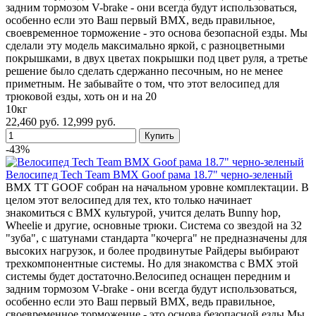
задним тормозом V-brake - они всегда будут использоваться,
особенно если это Ваш первый BMX, ведь правильное,
своевременное торможение - это основа безопасной езды. Мы
сделали эту модель максимально яркой, с разноцветными
покрышками, в двух цветах покрышки под цвет руля, а третье
решение было сделать сдержанно песочным, но не менее
приметным. Не забывайте о том, что этот велосипед для
трюковой езды, хоть он и на 20
10кг
22,460 руб.
12,999 руб.
-43%
Велосипед Tech Team BMX Goof рама 18.7" черно-зеленый
BMX TT GOOF собран на начальном уровне комплектации. В
целом этот велосипед для тех, кто только начинает
знакомиться с BMX культурой, учится делать Bunny hop,
Wheelie и другие, основные трюки. Система со звездой на 32
"зуба", с шатунами стандарта "кочерга" не предназначены для
высоких нагрузок, и более продвинутые Райдеры выбирают
трехкомпонентные системы. Но для знакомства с BMX этой
системы будет достаточно.Велосипед оснащен передним и
задним тормозом V-brake - они всегда будут использоваться,
особенно если это Ваш первый BMX, ведь правильное,
своевременное торможение - это основа безопасной езды.Мы