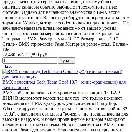
предназначена для серьезных нагрузок, поэтому более
опытные райдеры обычно выбирают трехкомпонентные
системы. Однако для начального знакомства с BMX этого
вполне достаточно. Велосипед оборудован передним и задним
тормозом V-brake, которые особенно важны для новичков. Не
забывайте надевать шлем, независимо от вашего уровня
опыта — это важная мера безопасности для всех райдеров.
Тип рамы - BMX Размер рамы - 18,7 " Размер колес - 20 "
Стиль - BMX (трюковой) Рама Материал рамы - сталь Вилка -
10кг
22,460 руб.
12,899 руб.
-42%
BMX велосипед Tech Team Goof 18,7" (сине-оранжевый) для
начинающих
BMX собран на начальном уровне комплектации. ТОВАР
ДНЯ! В целом этот велосипед для тех, кто только начинает
знакомиться с BMX культурой, учится делать Bunny hop,
Wheelie и другие, основные трюки. Система со звездой на 32
"зуба", с шатунами стандарта "кочерга" не предназначены для
высоких нагрузок, и более продвинутые Райдеры выбирают
трехкомпонентные системы. Но для знакомства с BMX этой
системы будет достаточно. Велосипед оснащен передним и