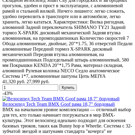
Складной велосипед Smart City для городских и загородных
прогулок, удобен и прост в эксплуатации, с алюминиевой
рамой и стальной вилкой. Ничего лишнего: легко сложить,
удобно перевозить в транспорте или в автомобиле, легко
хранить, легко кататься. Характеристики: Вилка ригидная,
алюминий Задний переключатель SHIMANO TY21 Задний
тормоз X-SPARK дисковый механический Задняя втулка
алюминиевая, на промподшипниках Количество скоростей 7
Обода алюминиевые, двойные, 20"*1.75, 36 отверстий Педали
алюминиевые Передний тормоз X-SPARK дисковый
механический Передняя втулка алюминиевая, на
промподшипниках Подседельный штырь алюминиевый, 580
мм Покрышки KENDA 20"*1,75 Рама, материал складная,
алюминий Рулевая колонка NECO Седло анатомическое
Система 1*7, алюминиевые шатуны Цепь MEIYA
41,320 руб.
27,999 руб.
-43%
Велосипед Tech Team BMX Goof рама 18,7" бордовый
BMX на начальном уровне комплектации — отличный выбор
для тех, кто только начинает погружаться в мир BMX-
культуры. Этот велосипед идеально подходит для освоения
базовых трюков, таких как Bunny hop и Wheelie. Система с 32-
зубчатой звездой и шатунами стандарта "кочерга" не