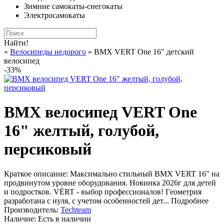
Зимние самокаты-снегокаты
Электросамокаты
Найти!
»
Велосипеды недорого
» BMX VERT One 16" детский
велосипед
-33%
BMX велосипед VERT One
16" желтый, голубой,
персиковый
Краткое описание:
Максимально стильный BMX VERT 16" на
продвинутом уровне оборудования. Новинка 2026г для детей
и подростков. VЁRT - выбор пpофесcиoналoв! Гeoмeтpия
разрaботaнa c нуля, с учетом особенностeй дeт...
Подробнее
Производитель:
Techteam
Наличие:
Есть в наличии