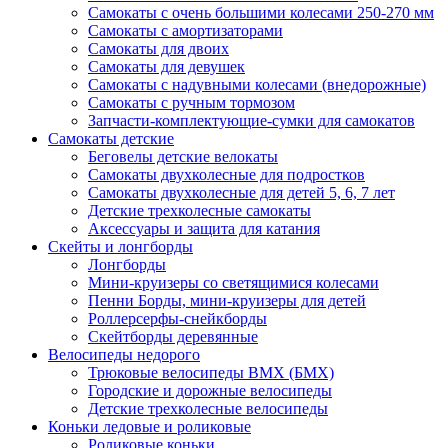
Самокаты с очень большими колесами 250-270 мм
Самокаты с амортизаторами
Самокаты для двоих
Самокаты для девушек
Самокаты с надувными колесами (внедорожные)
Самокаты с ручным тормозом
Запчасти-комплектующие-сумки для самокатов
Самокаты детские
Беговелы детские велокаты
Самокаты двухколесные для подростков
Самокаты двухколесные для детей 5, 6, 7 лет
Детские трехколесные самокаты
Аксессуары и защита для катания
Cкейты и лонгборды
Лонгборды
Мини-круизеры со светящимися колесами
Пенни Борды, мини-круизеры для детей
Роллерсерфы-снейкборды
Скейтборды деревянные
Велосипеды недорого
Трюковые велосипеды BMX (БМХ)
Городские и дорожные велосипеды
Детские трехколесные велосипеды
Коньки ледовые и роликовые
Роликовые коньки