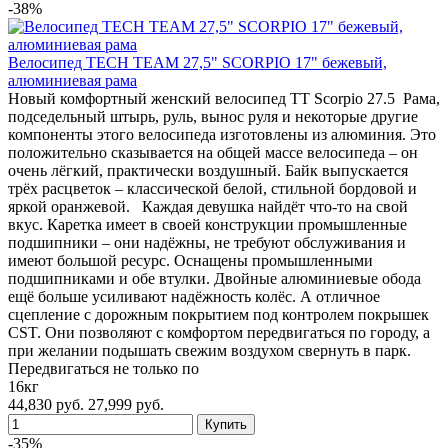
-38%
Велосипед TECH TEAM 27,5" SCORPIO 17" бежевый,
алюминиевая рама
Новый комфортный женский велосипед TT Scorpio 27.5 Рама,
подседельный штырь, руль, вынос руля и некоторые другие
компоненты этого велосипеда изготовлены из алюминия. Это
положительно сказывается на общей массе велосипеда – он
очень лёгкий, практически воздушный. Байк выпускается
трёх расцветок – классической белой, стильной бордовой и
яркой оранжевой. Каждая девушка найдёт что-то на свой
вкус. Каретка имеет в своей конструкции промышленные
подшипники – они надёжны, не требуют обслуживания и
имеют большой ресурс. Оснащены промышленными
подшипниками и обе втулки. Двойные алюминиевые обода
ещё больше усиливают надёжность колёс. А отличное
сцепление с дорожным покрытием под контролем покрышек
CST. Они позволяют с комфортом передвигаться по городу, а
при желании подышать свежим воздухом свернуть в парк.
Передвигаться не только по
16кг
44,830 руб.
27,999 руб.
-35%