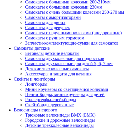
Самокаты с большими колесами 200-210мм
Самокаты с большими колесами 230мм
Самокаты с очень большими колесами 250-270 мм
Самокаты с амортизаторами
Самокаты для двоих
Самокаты для девушек
Самокаты с надувными колесами (внедорожные)
Самокаты с ручным тормозом
Запчасти-комплектующие-сумки для самокатов
Самокаты детские
Беговелы детские велокаты
Самокаты двухколесные для подростков
Самокаты двухколесные для детей 5, 6, 7 лет
Детские трехколесные самокаты
Аксессуары и защита для катания
Cкейты и лонгборды
Лонгборды
Мини-круизеры со светящимися колесами
Пенни Борды, мини-круизеры для детей
Роллерсерфы-снейкборды
Скейтборды деревянные
Велосипеды недорого
Трюковые велосипеды BMX (БМХ)
Городские и дорожные велосипеды
Детские трехколесные велосипеды