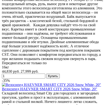
подседельный штырь, руль, вынос руля и некоторые другие
компоненты этого велосипеда изготовлены из алюминия. Это
положительно сказывается на общей массе велосипеда – он
очень лёгкий, практически воздушный. Байк выпускается
трёх расцветок – классической белой, стильной бордовой и
яркой оранжевой. Каждая девушка найдёт что-то на свой
вкус. Каретка имеет в своей конструкции промышленные
подшипники – они надёжны, не требуют обслуживания и
имеют большой ресурс. Оснащены промышленными
подшипниками и обе втулки. Двойные алюминиевые обода
ещё больше усиливают надёжность колёс. А отличное
сцепление с дорожным покрытием под контролем покрышек
CST. Они позволяют с комфортом передвигаться по городу, а
при желании подышать свежим воздухом свернуть в парк.
Передвигаться не только по
16кг
44,830 руб.
27,999 руб.
-35%
Велосипед HAEVNER SMART CITY 2026 Snow White, 20"
Складной велосипед Smart City для городских и загородных
прогулок, удобен и прост в эксплуатации, с алюминиевой
рамой и стальной вилкой. Ничего лишнего: легко сложить,