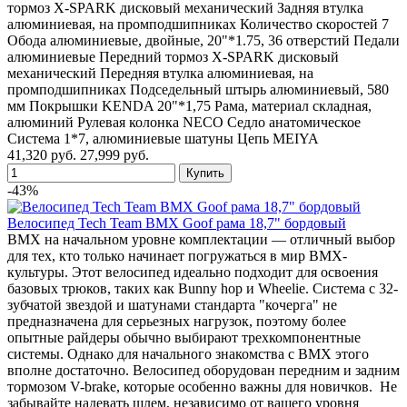
тормоз X-SPARK дисковый механический Задняя втулка
алюминиевая, на промподшипниках Количество скоростей 7
Обода алюминиевые, двойные, 20"*1.75, 36 отверстий Педали
алюминиевые Передний тормоз X-SPARK дисковый
механический Передняя втулка алюминиевая, на
промподшипниках Подседельный штырь алюминиевый, 580
мм Покрышки KENDA 20"*1,75 Рама, материал складная,
алюминий Рулевая колонка NECO Седло анатомическое
Система 1*7, алюминиевые шатуны Цепь MEIYA
41,320 руб.
27,999 руб.
-43%
Велосипед Tech Team BMX Goof рама 18,7" бордовый
BMX на начальном уровне комплектации — отличный выбор
для тех, кто только начинает погружаться в мир BMX-
культуры. Этот велосипед идеально подходит для освоения
базовых трюков, таких как Bunny hop и Wheelie. Система с 32-
зубчатой звездой и шатунами стандарта "кочерга" не
предназначена для серьезных нагрузок, поэтому более
опытные райдеры обычно выбирают трехкомпонентные
системы. Однако для начального знакомства с BMX этого
вполне достаточно. Велосипед оборудован передним и задним
тормозом V-brake, которые особенно важны для новичков. Не
забывайте надевать шлем, независимо от вашего уровня