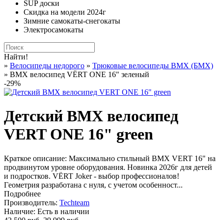
SUP доски
Скидка на модели 2024г
Зимние самокаты-снегокаты
Электросамокаты
Найти!
»
Велосипеды недорого
»
Трюковые велосипеды BMX (БМХ)
» BMX велосипед VЁRT ONE 16" зеленый
-29%
Детский BMX велосипед
VERT ONE 16" green
Краткое описание:
Максимально стильный BMX VERT 16" на
продвинутом уровне оборудования. Новинка 2026г для детей
и подростков. VЁRT Jоker - выбор пpофесcиoналoв!
Гeoмeтpия разрaботaнa c нуля, с учетом особенност...
Подробнее
Производитель:
Techteam
Наличие:
Есть в наличии