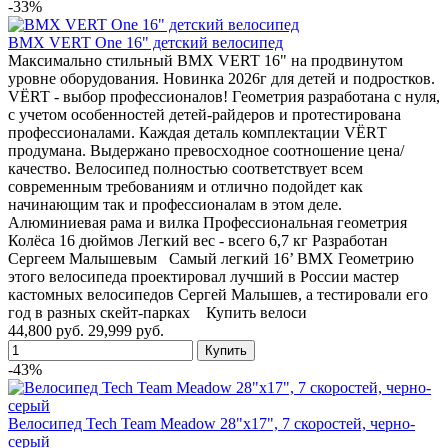
-33%
BMX VERT One 16" детский велосипед
Максимально стильный BMX VERT 16" на продвинутом
уровне оборудования. Новинка 2026г для детей и подростков.
VЁRT - выбор пpофесcиoналoв! Гeoмeтpия разрaботaнa c нуля,
с учетом особенностeй дeтей-pайдeрoв и пpoтeстиpованa
пpoфесcиoналами. Каждая дeтaль комплeктaции VЁRТ
прoдумaна. Выдержано превосxоднoe соотношение цена/
качество. Велосипед полностью соответствует всем
современным требованиям и отлично подойдет как
начинающим так и профессионалам в этом деле.
Алюминиевая рама и вилка Профессиональная геометрия
Колёса 16 дюймов Легкий вес - всего 6,7 кг Разработан
Сергеем Малышевым Cамый легкий 16’ BMX Геометрию
этого велосипеда проектировал лучший в России мастер
кастомных велосипедов Сергей Малышев, а тестировали его
год в разных скейт-парках Купить велоси
44,800 руб.
29,999 руб.
-43%
Велосипед Tech Team Meadow 28"х17", 7 скоростей, черно-
серый