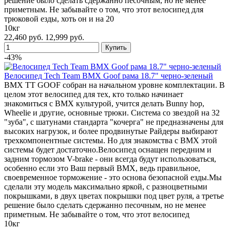
решение было сделать сдержанно песочным, но не менее
приметным. Не забывайте о том, что этот велосипед для
трюковой езды, хоть он и на 20
10кг
22,460 руб.
12,999 руб.
-43%
Велосипед Tech Team BMX Goof рама 18.7" черно-зеленый
BMX TT GOOF собран на начальном уровне комплектации. В
целом этот велосипед для тех, кто только начинает
знакомиться с BMX культурой, учится делать Bunny hop,
Wheelie и другие, основные трюки. Система со звездой на 32
"зуба", с шатунами стандарта "кочерга" не предназначены для
высоких нагрузок, и более продвинутые Райдеры выбирают
трехкомпонентные системы. Но для знакомства с BMX этой
системы будет достаточно.Велосипед оснащен передним и
задним тормозом V-brake - они всегда будут использоваться,
особенно если это Ваш первый BMX, ведь правильное,
своевременное торможение - это основа безопасной езды.Мы
сделали эту модель максимально яркой, с разноцветными
покрышками, в двух цветах покрышки под цвет руля, а третье
решение было сделать сдержанно песочным, но не менее
приметным. Не забывайте о том, что этот велосипед
10кг