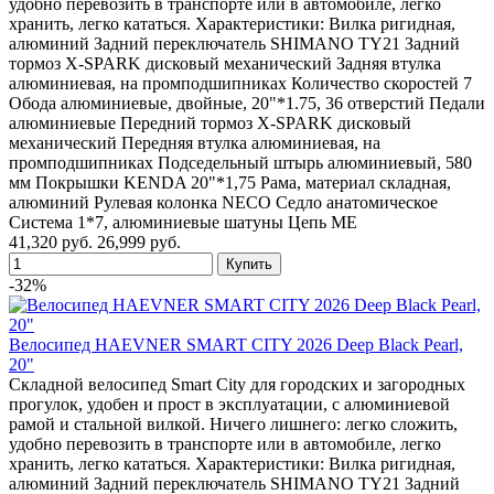
удобно перевозить в транспорте или в автомобиле, легко
хранить, легко кататься. Характеристики: Вилка ригидная,
алюминий Задний переключатель SHIMANO TY21 Задний
тормоз X-SPARK дисковый механический Задняя втулка
алюминиевая, на промподшипниках Количество скоростей 7
Обода алюминиевые, двойные, 20"*1.75, 36 отверстий Педали
алюминиевые Передний тормоз X-SPARK дисковый
механический Передняя втулка алюминиевая, на
промподшипниках Подседельный штырь алюминиевый, 580
мм Покрышки KENDA 20"*1,75 Рама, материал складная,
алюминий Рулевая колонка NECO Седло анатомическое
Система 1*7, алюминиевые шатуны Цепь ME
41,320 руб.
26,999 руб.
-32%
Велосипед HAEVNER SMART CITY 2026 Deep Black Pearl,
20"
Складной велосипед Smart City для городских и загородных
прогулок, удобен и прост в эксплуатации, с алюминиевой
рамой и стальной вилкой. Ничего лишнего: легко сложить,
удобно перевозить в транспорте или в автомобиле, легко
хранить, легко кататься. Характеристики: Вилка ригидная,
алюминий Задний переключатель SHIMANO TY21 Задний