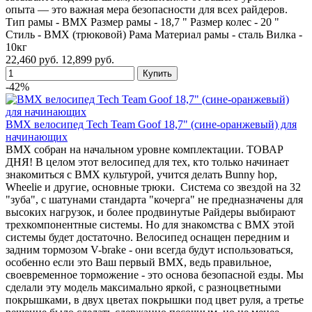
опыта — это важная мера безопасности для всех райдеров.
Тип рамы - BMX Размер рамы - 18,7 " Размер колес - 20 "
Стиль - BMX (трюковой) Рама Материал рамы - сталь Вилка -
10кг
22,460 руб.
12,899 руб.
-42%
BMX велосипед Tech Team Goof 18,7" (сине-оранжевый) для
начинающих
BMX собран на начальном уровне комплектации. ТОВАР
ДНЯ! В целом этот велосипед для тех, кто только начинает
знакомиться с BMX культурой, учится делать Bunny hop,
Wheelie и другие, основные трюки. Система со звездой на 32
"зуба", с шатунами стандарта "кочерга" не предназначены для
высоких нагрузок, и более продвинутые Райдеры выбирают
трехкомпонентные системы. Но для знакомства с BMX этой
системы будет достаточно. Велосипед оснащен передним и
задним тормозом V-brake - они всегда будут использоваться,
особенно если это Ваш первый BMX, ведь правильное,
своевременное торможение - это основа безопасной езды. Мы
сделали эту модель максимально яркой, с разноцветными
покрышками, в двух цветах покрышки под цвет руля, а третье