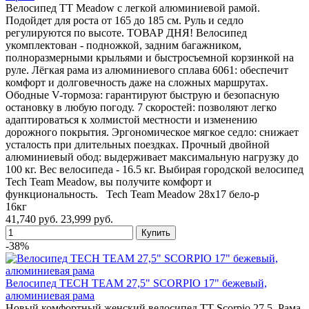
Велосипед TT Meadow с легкой алюминиевой рамой.
Подойдет для роста от 165 до 185 см. Руль и седло
регулируются по высоте. ТОВАР ДНЯ! Велосипед
укомплектован - подножкой, задним багажником,
полноразмерными крыльями и быстросъемной корзинкой на
руле. Лёгкая рама из алюминиевого сплава 6061: обеспечит
комфорт и долговечность даже на сложных маршрутах.
Ободные V-тормоза: гарантируют быструю и безопасную
остановку в любую погоду. 7 скоростей: позволяют легко
адаптироваться к холмистой местности и изменению
дорожного покрытия. Эргономическое мягкое седло: снижает
усталость при длительных поездках. Прочный двойной
алюминиевый обод: выдерживает максимальную нагрузку до
100 кг. Вес велосипеда - 16.5 кг. Выбирая городской велосипед
Tech Team Meadow, вы получите комфорт и
функциональность. Tech Team Meadow 28х17 бело-р
16кг
41,740 руб.
23,999 руб.
-38%
Велосипед TECH TEAM 27,5" SCORPIO 17" бежевый,
алюминиевая рама
Новый комфортный женский велосипед TT Scorpio 27.5 Рама,