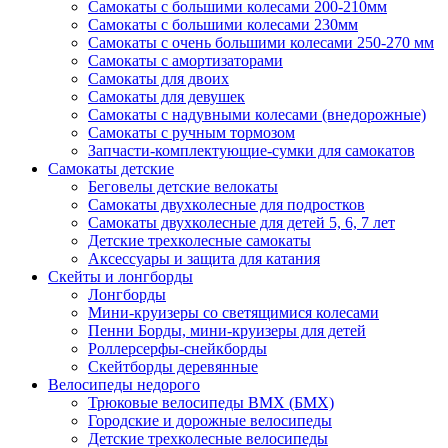
Самокаты с большими колесами 200-210мм
Самокаты с большими колесами 230мм
Самокаты с очень большими колесами 250-270 мм
Самокаты с амортизаторами
Самокаты для двоих
Самокаты для девушек
Самокаты с надувными колесами (внедорожные)
Самокаты с ручным тормозом
Запчасти-комплектующие-сумки для самокатов
Самокаты детские
Беговелы детские велокаты
Самокаты двухколесные для подростков
Самокаты двухколесные для детей 5, 6, 7 лет
Детские трехколесные самокаты
Аксессуары и защита для катания
Cкейты и лонгборды
Лонгборды
Мини-круизеры со светящимися колесами
Пенни Борды, мини-круизеры для детей
Роллерсерфы-снейкборды
Скейтборды деревянные
Велосипеды недорого
Трюковые велосипеды BMX (БМХ)
Городские и дорожные велосипеды
Детские трехколесные велосипеды