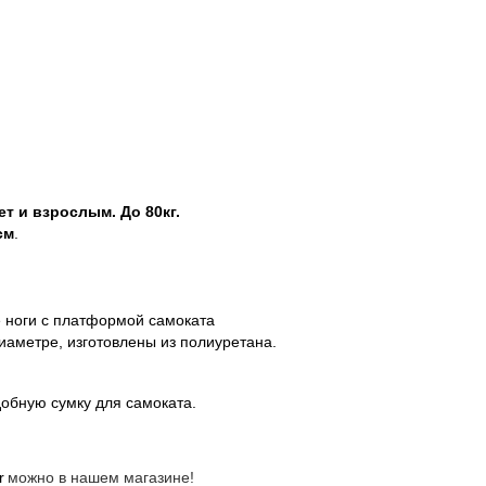
ет и взрослым. До 80кг.
см
.
 ноги с платформой самоката
иаметре, изготовлены из полиуретана.
бную сумку для самоката.
r
можно в нашем магазине!