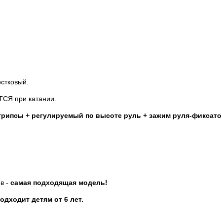
стковый.
ТСЯ при катании.
 грипсы + регулируемый по высоте руль + зажим руля-фиксатор
ов -
самая подходящая модель!
дходит детям от 6 лет.