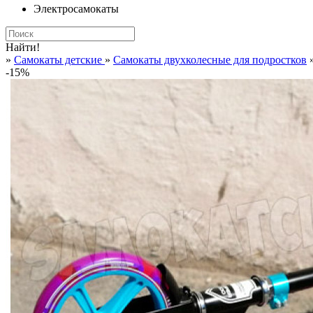
Электросамокаты
Найти!
»
Самокаты детские
»
Самокаты двухколесные для подростков
»
-15%