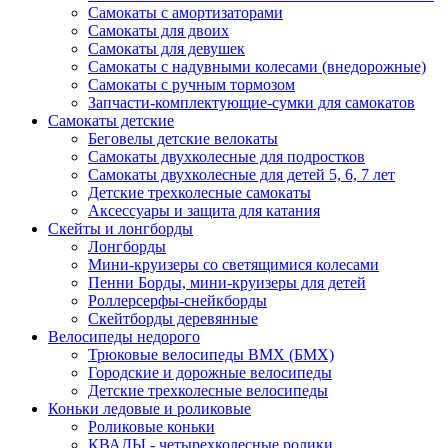
Самокаты с амортизаторами
Самокаты для двоих
Самокаты для девушек
Самокаты с надувными колесами (внедорожные)
Самокаты с ручным тормозом
Запчасти-комплектующие-сумки для самокатов
Самокаты детские
Беговелы детские велокаты
Самокаты двухколесные для подростков
Самокаты двухколесные для детей 5, 6, 7 лет
Детские трехколесные самокаты
Аксессуары и защита для катания
Cкейты и лонгборды
Лонгборды
Мини-круизеры со светящимися колесами
Пенни Борды, мини-круизеры для детей
Роллерсерфы-снейкборды
Скейтборды деревянные
Велосипеды недорого
Трюковые велосипеды BMX (БМХ)
Городские и дорожные велосипеды
Детские трехколесные велосипеды
Коньки ледовые и роликовые
Роликовые коньки
КВАДЫ - четырехколесные ролики