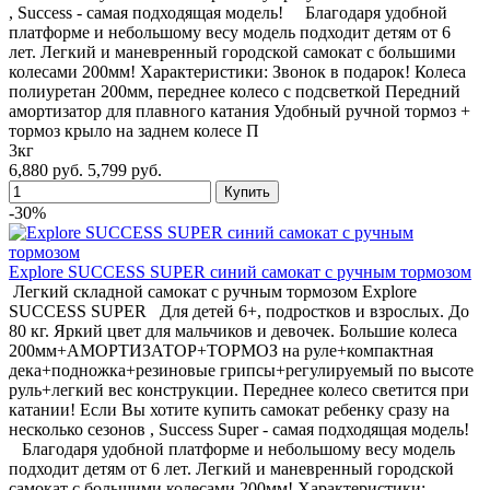
, Success - самая подходящая модель! Благодаря удобной
платформе и небольшому весу модель подходит детям от 6
лет. Легкий и маневренный городской самокат с большими
колесами 200мм! Характеристики: Звонок в подарок! Колеса
полиуретан 200мм, переднее колесо с подсветкой Передний
амортизатор для плавного катания Удобный ручной тормоз +
тормоз крыло на заднем колесе П
3кг
6,880 руб.
5,799 руб.
-30%
Explore SUCCESS SUPER синий самокат с ручным тормозом
Легкий складной самокат с ручным тормозом Explore
SUCCESS SUPER Для детей 6+, подростков и взрослых. До
80 кг. Яркий цвет для мальчиков и девочек. Большие колеса
200мм+АМОРТИЗАТОР+ТОРМОЗ на руле+компактная
дека+подножка+резиновые грипсы+регулируемый по высоте
руль+легкий вес конструкции. Переднее колесо светится при
катании! Если Вы хотите купить самокат ребенку сразу на
несколько сезонов , Success Super - самая подходящая модель!
Благодаря удобной платформе и небольшому весу модель
подходит детям от 6 лет. Легкий и маневренный городской
самокат с большими колесами 200мм! Характеристики: