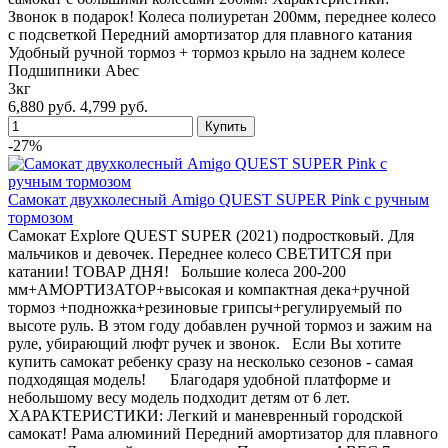
Звонок в подарок! Колеса полиуретан 200мм, переднее колесо
с подсветкой Передний амортизатор для плавного катания
Удобный ручной тормоз + тормоз крыло на заднем колесе
Подшипники Abec
3кг
6,880 руб.
4,799 руб.
-27%
Самокат двухколесный Amigo QUEST SUPER Pink с ручным
тормозом
Самокат Explore QUEST SUPER (2021) подростковый. Для
мальчиков и девочек. Переднее колесо СВЕТИТСЯ при
катании! ТОВАР ДНЯ! Большие колеса 200-200
мм+АМОРТИЗАТОР+высокая и компактная дека+ручной
тормоз +подножка+резиновые грипсы+регулируемый по
высоте руль. В этом году добавлен ручной тормоз и зажим на
руле, убирающий люфт ручек и звонок. Если Вы хотите
купить самокат ребенку сразу на несколько сезонов - самая
подходящая модель! Благодаря удобной платформе и
небольшому весу модель подходит детям от 6 лет.
ХАРАКТЕРИСТИКИ: Легкий и маневренный городской
самокат! Рама алюминий Передний амортизатор для плавного