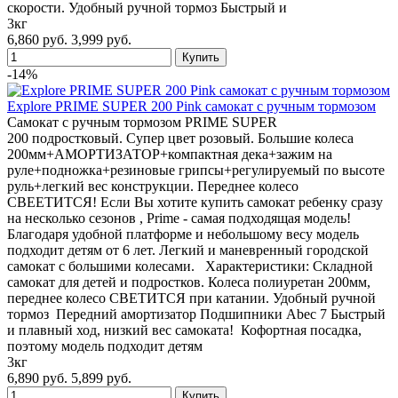
скорости. Удобный ручной тормоз Быстрый и
3кг
6,860 руб.
3,999 руб.
-14%
Explore PRIME SUPER 200 Pink самокат с ручным тормозом
Самокат с ручным тормозом PRIME SUPER
200 подростковый. Супер цвет розовый. Большие колеса
200мм+АМОРТИЗАТОР+компактная дека+зажим на
руле+подножка+резиновые грипсы+регулируемый по высоте
руль+легкий вес конструкции. Переднее колесо
СВЕЕТИТСЯ! Если Вы хотите купить самокат ребенку сразу
на несколько сезонов , Prime - самая подходящая модель!
Благодаря удобной платформе и небольшому весу модель
подходит детям от 6 лет. Легкий и маневренный городской
самокат с большими колесами. Характеристики: Складной
самокат для детей и подростков. Колеса полиуретан 200мм,
переднее колесо СВЕТИТСЯ при катании. Удобный ручной
тормоз Передний амортизатор Подшипники Abec 7 Быстрый
и плавный ход, низкий вес самоката! Кофортная посадка,
поэтому модель подходит детям
3кг
6,890 руб.
5,899 руб.