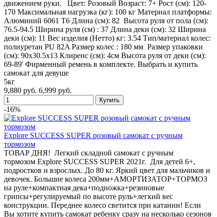
движением руки. Цвет: Розовый Возраст: 7+ Рост (см): 120-
170 Максимальная нагрузка (кг): 100 кг Материал платформы:
Алюминий 6061 T6 Длина (см): 82 Высота руля от пола (см):
76.5-94.5 Ширина руля (см) : 37 Длина деки (см): 32 Ширина
деки (см): 11 Вес изделия (Нетто) кг: 3.54 Тип/материал колес:
полиуретан PU 82A Размер колес : 180 мм Размер упаковки
(см): 90х30.5х13 Клиренс (см): 4см Высота руля от деки (см):
69-89' Фирменный ремень в комплекте. Выбрать и купить
самокат для девуше
5кг
9,880 руб.
6,999 руб.
-16%
Explore SUCCESS SUPER розовый самокат с ручным
тормозом
ТОВАР ДНЯ! Легкий складной самокат с ручным
тормозом Explore SUCCESS SUPER 2021г. Для детей 6+,
подростков и взрослых. До 80 кг. Яркий цвет для мальчиков и
девочек. Большие колеса 200мм+АМОРТИЗАТОР+ТОРМОЗ
на руле+компактная дека+подножка+резиновые
грипсы+регулируемый по высоте руль+легкий вес
конструкции. Переднее колесо светится при катании! Если
Вы хотите купить самокат ребенку сразу на несколько сезонов