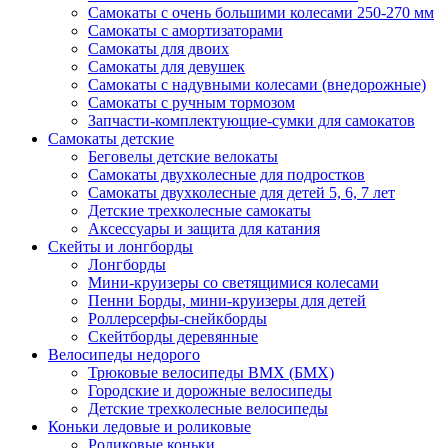
Самокаты с очень большими колесами 250-270 мм
Самокаты с амортизаторами
Самокаты для двоих
Самокаты для девушек
Самокаты с надувными колесами (внедорожные)
Самокаты с ручным тормозом
Запчасти-комплектующие-сумки для самокатов
Самокаты детские
Беговелы детские велокаты
Самокаты двухколесные для подростков
Самокаты двухколесные для детей 5, 6, 7 лет
Детские трехколесные самокаты
Аксессуары и защита для катания
Cкейты и лонгборды
Лонгборды
Мини-круизеры со светящимися колесами
Пенни Борды, мини-круизеры для детей
Роллерсерфы-снейкборды
Скейтборды деревянные
Велосипеды недорого
Трюковые велосипеды BMX (БМХ)
Городские и дорожные велосипеды
Детские трехколесные велосипеды
Коньки ледовые и роликовые
Роликовые коньки