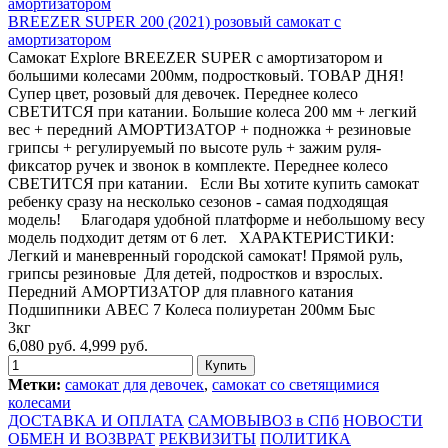
BREEZER SUPER 200 (2021) розовый самокат с
амортизатором
Самокат Explore BREEZER SUPER с амортизатором и
большими колесами 200мм, подростковый. ТОВАР ДНЯ!
Супер цвет, розовый для девочек. Переднее колесо
СВЕТИТСЯ при катании. Большие колеса 200 мм + легкий
вес + передний АМОРТИЗАТОР + подножка + резиновые
грипсы + регулируемый по высоте руль + зажим руля-
фиксатор ручек и звонок в комплекте. Переднее колесо
СВЕТИТСЯ при катании. Если Вы хотите купить самокат
ребенку сразу на несколько сезонов - самая подходящая
модель! Благодаря удобной платформе и небольшому весу
модель подходит детям от 6 лет. ХАРАКТЕРИСТИКИ:
Легкий и маневренный городской самокат! Прямой руль,
грипсы резиновые Для детей, подростков и взрослых.
Передний АМОРТИЗАТОР для плавного катания
Подшипники ABEC 7 Колеса полиуретан 200мм Быс
3кг
6,080 руб.
4,999 руб.
Метки:
самокат для девочек
,
самокат со светящимися
колесами
ДОСТАВКА И ОПЛАТА
САМОВЫВОЗ в СПб
НОВОСТИ
ОБМЕН И ВОЗВРАТ
РЕКВИЗИТЫ
ПОЛИТИКА