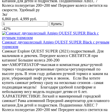
катания Для детей и подростков. Подшипники ABEC 7
Колеса полиуретан 200+200 мм! Переднее колесо светится на
скорости. Удобный ру
3кг
6,860 руб.
4,999 руб.
-42%
Самокат двухколесный Amigo QUEST SUPER Black с ручным
тормозом
Самокат Explore QUEST SUPER (2021) подростковый. Для
мальчиков и девочек. Переднее колесо СВЕТИТСЯ при
катании! Большие колеса 200-200
мм+АМОРТИЗАТОР+высокая и компактная дека+ручной
тормоз +подножка+резиновые грипсы+регулируемый по
высоте руль. В этом году добавлен ручной тормоз и зажим на
руле, убирающий люфт ручек и звонок. Если Вы хотите
купить самокат ребенку сразу на несколько сезонов - самая
подходящая модель! Благодаря удобной платформе и
небольшому весу модель подходит детям от 6 лет.
ХАРАКТЕРИСТИКИ: Легкий и маневренный городской
самокат! Рама алюминий Передний амортизатор для плавного
катания Для детей и подростков. Подшипники ABEC 7
Колеса полиуретан 200+200 мм! Переднее колесо светится на