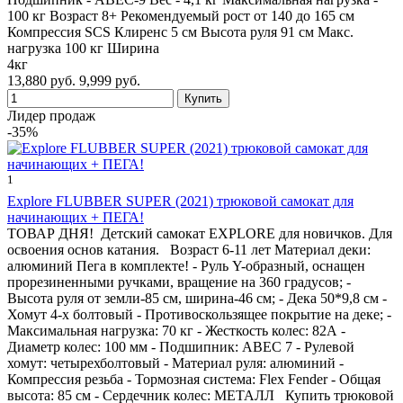
100 кг Возраст 8+ Рекомендуемый рост от 140 до 165 см
Компрессия SCS Клиренс 5 см Высота руля 91 см Макс.
нагрузка 100 кг Ширина
4кг
13,880 руб.
9,999 руб.
Лидер продаж
-35%
1
Explore FLUBBER SUPER (2021) трюковой самокат для
начинающих + ПЕГА!
ТОВАР ДНЯ! Детский самокат EXPLORE для новичков. Для
освоения основ катания. Возраст 6-11 лет Материал деки:
алюминий Пега в комплекте! - Руль Y-образный, оснащен
прорезиненными ручками, вращение на 360 градусов; -
Высота руля от земли-85 см, ширина-46 см; - Дека 50*9,8 см -
Хомут 4-х болтовый - Противоскользящее покрытие на деке; -
Максимальная нагрузка: 70 кг - Жесткость колес: 82А -
Диаметр колес: 100 мм - Подшипник: ABEC 7 - Рулевой
хомут: четырехболтовый - Материал руля: алюминий -
Компрессия резьба - Тормозная система: Flex Fender - Общая
высота: 85 см - Сердечник колес: МЕТАЛЛ Купить трюковой