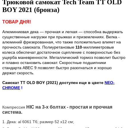
Трюковой самокат Tech Team TT OLD
BOY 2021 (бронза)
ТОВАР ДНЯ!
Алюминиевая дека — прочная и легкая — способна выдержать
существенные нагрузки при прыжках и приземлениях. Вилка -
алюминий фрезерованная, что также положительно влияет на
прочность самоката. Полиуретановые
110
-миллиметровые
колеса обеспечат достаточное сцепление с поверхностью без
ущерба маневренности. Металлический тормоз позволит быстро
и плавно остановить самокат. Скоростные подшипники
стандарта ABEC 9 позволят быстро разогнаться и хорошо
держат скорость.
Самокат TT OLD BOY (2021) доступен еще в цвете
NEO-
CHROME
!
HIC на 3-х болтах - простая и прочная
Компрессия
система.
1. Дека: al 6061 Т6; размер 52 х12 см;