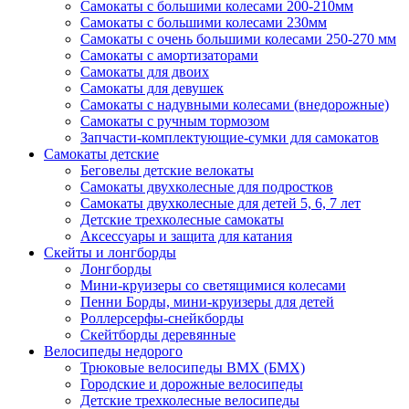
Самокаты с большими колесами 200-210мм
Самокаты с большими колесами 230мм
Самокаты с очень большими колесами 250-270 мм
Самокаты с амортизаторами
Самокаты для двоих
Самокаты для девушек
Самокаты с надувными колесами (внедорожные)
Самокаты с ручным тормозом
Запчасти-комплектующие-сумки для самокатов
Самокаты детские
Беговелы детские велокаты
Самокаты двухколесные для подростков
Самокаты двухколесные для детей 5, 6, 7 лет
Детские трехколесные самокаты
Аксессуары и защита для катания
Cкейты и лонгборды
Лонгборды
Мини-круизеры со светящимися колесами
Пенни Борды, мини-круизеры для детей
Роллерсерфы-снейкборды
Скейтборды деревянные
Велосипеды недорого
Трюковые велосипеды BMX (БМХ)
Городские и дорожные велосипеды
Детские трехколесные велосипеды