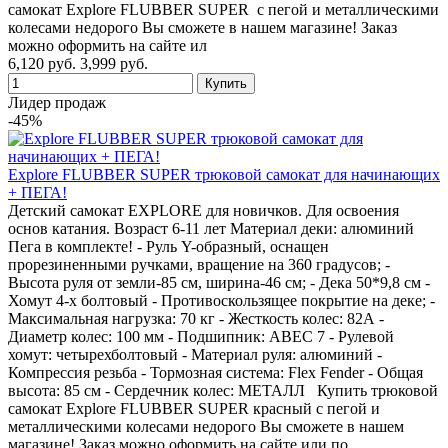
самокат Explore FLUBBER SUPER с пегой и металлическими
колесами недорого Вы сможете в нашем магазине! Заказ
можно оформить на сайте ил
6,120 руб.
3,999 руб.
Лидер продаж
-45%
Explore FLUBBER SUPER трюковой самокат для начинающих
+ ПЕГА!
Детский самокат EXPLORE для новичков. Для освоения
основ катания. Возраст 6-11 лет Материал деки: алюминий
Пега в комплекте! - Руль Y-образный, оснащен
прорезиненными ручками, вращение на 360 градусов; -
Высота руля от земли-85 см, ширина-46 см; - Дека 50*9,8 см -
Хомут 4-х болтовый - Противоскользящее покрытие на деке; -
Максимальная нагрузка: 70 кг - Жесткость колес: 82А -
Диаметр колес: 100 мм - Подшипник: ABEC 7 - Рулевой
хомут: четырехболтовый - Материал руля: алюминий -
Компрессия резьба - Тормозная система: Flex Fender - Общая
высота: 85 см - Сердечник колес: МЕТАЛЛ Купить трюковой
самокат Explore FLUBBER SUPER красный с пегой и
металлическими колесами недорого Вы сможете в нашем
магазине! Заказ можно оформить на сайте или по