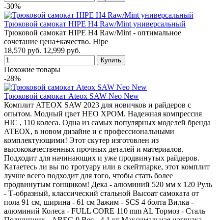
-30%
Трюковой самокат HIPE H4 Raw/Mint универсальный
Трюковой самокат HIPE H4 Raw/Mint - оптимальное
сочетание цена+качество. Hipe
18,570 руб.
12,999 руб.
Похожие товары
-28%
Трюковой самокат Ateox SAW Neo New
Комплит ATEOX SAW 2023 для новичков и райдеров с
опытом. Модный цвет НЕО ХРОМ. Надежная компрессия
HIC , 110 колеса. Одна из самых популярных моделей бренда
АТЕОХ, в новом дизайне и с профессиональными
комплектующими! Этот скутер изготовлен из
высококачественных прочных деталей и материалов.
Подходит для начинающих и уже продвинутых райдеров.
Катаетесь ли вы по тротуару или в скейтпарке, этот комплит
лучше всего подходит для того, чтобы стать более
продвинутым гонщиком! Дека - алюминий 520 мм х 120 Руль
- Т-образный, классический стальной Высоат самоката от
пола 91 см, ширина - 61 см Зажим - SCS 4 болта Вилка -
алюминий Колеса - FULL CORE 110 mm AL Тормоз - Сталь
Подшипник - ABEC-9 Вес - 4,1 кг Максимальная нагрузка -