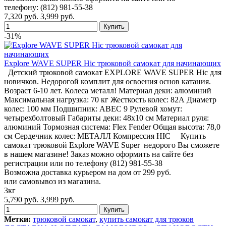
телефону: (812) 981-55-38
7,320 руб.
3,999 руб.
-31%
Explore WAVE SUPER Hic трюковой самокат для начинающих
Детский трюковой самокат EXPLORE WAVE SUPER Hic для
новичков. Недорогой комплит для освоения основ катания.
Возраст 6-10 лет. Колеса металл! Материал деки: алюминий
Максимальная нагрузка: 70 кг Жесткость колес: 82А Диаметр
колес: 100 мм Подшипник: ABEC 9 Рулевой хомут:
четырехболтовый Габариты деки: 48х10 см Материал руля:
алюминий Тормозная система: Flex Fender Общая высота: 78,0
см Сердечник колес: МЕТАЛЛ Компрессия HIC Купить
самокат трюковой Explore WAVE Super недорого Вы сможете
в нашем магазине! Заказ можно оформить на сайте без
регистрации или по телефону (812) 981-55-38
Возможна доставка курьером на дом от 299 руб.
или самовывоз из магазина.
3кг
5,790 руб.
3,999 руб.
Метки:
трюковой самокат
,
купить самокат для трюков