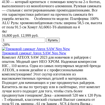
4130 — который крепиться с помощью хомута на 2-х болтах,
выполненного из моноблочного алюминия. Рулевая самоката
— стальная с интегрированными промподшипниками. Все
эти характеристики работают на прочность самоката без
ущерба легкости. Особенности модели: Платформа: 100%
ALU Руль: хромомолибденовая сталь: ширина 58,5 см, высота
от пола 91.5 см Хомут AL6061-T6 aluminum на 4
4кг
16,800 руб.
12,999 руб.
-28%
Трюковой самокат Ateox SAW Neo New
Комплит ATEOX SAW 2023 для новичков и райдеров с
опытом. Модный цвет НЕО ХРОМ. Надежная компрессия
HIC , 110 колеса. Одна из самых популярных моделей бренда
АТЕОХ, в новом дизайне и с профессиональными
комплектующими! Этот скутер изготовлен из
высококачественных прочных деталей и материалов.
Подходит для начинающих и уже продвинутых райдеров.
Катаетесь ли вы по тротуару или в скейтпарке, этот комплит
лучше всего подходит для того, чтобы стать более
продвинутым гонщиком! Дека - алюминий 520 мм х 120 Руль
- Т-образный, классический стальной Высоат самоката от
пола 91 см, ширина - 61 см Зажим - SCS 4 болта Вилка -