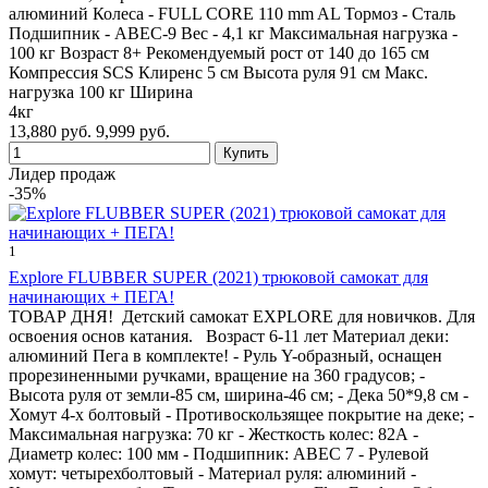
алюминий Колеса - FULL CORE 110 mm AL Тормоз - Сталь
Подшипник - ABEC-9 Вес - 4,1 кг Максимальная нагрузка -
100 кг Возраст 8+ Рекомендуемый рост от 140 до 165 см
Компрессия SCS Клиренс 5 см Высота руля 91 см Макс.
нагрузка 100 кг Ширина
4кг
13,880 руб.
9,999 руб.
Лидер продаж
-35%
1
Explore FLUBBER SUPER (2021) трюковой самокат для
начинающих + ПЕГА!
ТОВАР ДНЯ! Детский самокат EXPLORE для новичков. Для
освоения основ катания. Возраст 6-11 лет Материал деки:
алюминий Пега в комплекте! - Руль Y-образный, оснащен
прорезиненными ручками, вращение на 360 градусов; -
Высота руля от земли-85 см, ширина-46 см; - Дека 50*9,8 см -
Хомут 4-х болтовый - Противоскользящее покрытие на деке; -
Максимальная нагрузка: 70 кг - Жесткость колес: 82А -
Диаметр колес: 100 мм - Подшипник: ABEC 7 - Рулевой
хомут: четырехболтовый - Материал руля: алюминий -