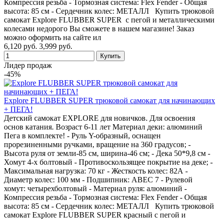
Компрессия резьба - Тормозная система: Flex Fender - Общая
высота: 85 см - Сердечник колес: МЕТАЛЛ Купить трюковой
самокат Explore FLUBBER SUPER с пегой и металлическими
колесами недорого Вы сможете в нашем магазине! Заказ
можно оформить на сайте ил
6,120 руб.
3,999 руб.
Лидер продаж
-45%
Explore FLUBBER SUPER трюковой самокат для начинающих
+ ПЕГА!
Детский самокат EXPLORE для новичков. Для освоения
основ катания. Возраст 6-11 лет Материал деки: алюминий
Пега в комплекте! - Руль Y-образный, оснащен
прорезиненными ручками, вращение на 360 градусов; -
Высота руля от земли-85 см, ширина-46 см; - Дека 50*9,8 см -
Хомут 4-х болтовый - Противоскользящее покрытие на деке; -
Максимальная нагрузка: 70 кг - Жесткость колес: 82А -
Диаметр колес: 100 мм - Подшипник: ABEC 7 - Рулевой
хомут: четырехболтовый - Материал руля: алюминий -
Компрессия резьба - Тормозная система: Flex Fender - Общая
высота: 85 см - Сердечник колес: МЕТАЛЛ Купить трюковой
самокат Explore FLUBBER SUPER красный с пегой и