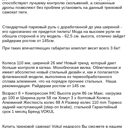
способствуют лучшему контролю скольжений, а скошенные
дропы позволяют без проблем установить на данный трюковой
самокат пеги.
Стандартный парковый руль
с доработанной до ума шириной -
его однозначно не придется пилить! Мода на высокие рули не
обошла стороной и эту модель - 62,5 см. высота, отлично зайдет
райдерам ростом от 145см.
При таких впечатляющих габаритах комплит весит всего 3.6кг!
Колеса 110 мм, шириной 26 мм! Новый тренд который дает
больше контроля в катках. Моноблочная вилка. Облегченная и
имеет абсолютно новый стильный дизайн и, как и полагается
флагманской модели, выполнена из термообработанного
сплава алюминия, что на порядок прочнее стальных. Наша
рекомендация: Райдерам ростом от 145 см.
Возраст 8 + Компрессия IHC Высота руля 86 см Макс. нагрузка
до 100 кг Ширина руля 58 см Хомут 3 х болтовый Колеса
Алюминий Жесткость колес 88 А Размер колес 110 mm Тормоз
задний наступающий (step-on brake), стальной Гарантийный
срок 1 месяц Бренд VOKUL
Купить трюковой самокат Vokul недорого Вы сможете в нашем