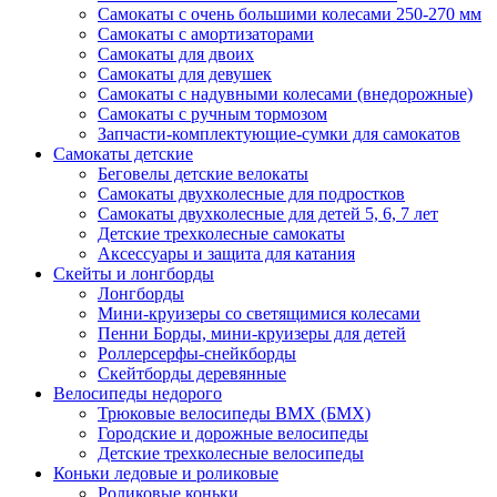
Самокаты с очень большими колесами 250-270 мм
Самокаты с амортизаторами
Самокаты для двоих
Самокаты для девушек
Самокаты с надувными колесами (внедорожные)
Самокаты с ручным тормозом
Запчасти-комплектующие-сумки для самокатов
Самокаты детские
Беговелы детские велокаты
Самокаты двухколесные для подростков
Самокаты двухколесные для детей 5, 6, 7 лет
Детские трехколесные самокаты
Аксессуары и защита для катания
Cкейты и лонгборды
Лонгборды
Мини-круизеры со светящимися колесами
Пенни Борды, мини-круизеры для детей
Роллерсерфы-снейкборды
Скейтборды деревянные
Велосипеды недорого
Трюковые велосипеды BMX (БМХ)
Городские и дорожные велосипеды
Детские трехколесные велосипеды
Коньки ледовые и роликовые
Роликовые коньки