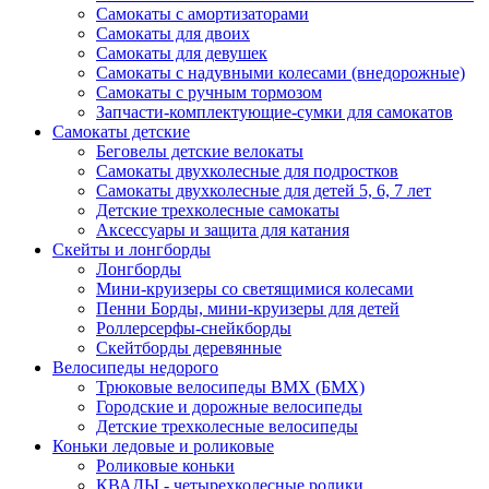
Самокаты с амортизаторами
Самокаты для двоих
Самокаты для девушек
Самокаты с надувными колесами (внедорожные)
Самокаты с ручным тормозом
Запчасти-комплектующие-сумки для самокатов
Самокаты детские
Беговелы детские велокаты
Самокаты двухколесные для подростков
Самокаты двухколесные для детей 5, 6, 7 лет
Детские трехколесные самокаты
Аксессуары и защита для катания
Cкейты и лонгборды
Лонгборды
Мини-круизеры со светящимися колесами
Пенни Борды, мини-круизеры для детей
Роллерсерфы-снейкборды
Скейтборды деревянные
Велосипеды недорого
Трюковые велосипеды BMX (БМХ)
Городские и дорожные велосипеды
Детские трехколесные велосипеды
Коньки ледовые и роликовые
Роликовые коньки
КВАДЫ - четырехколесные ролики