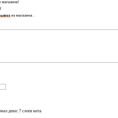
 магазине!
8
вывоз
из магазина .
ал деки: 7 слоев кита