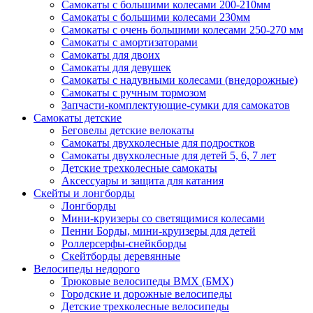
Самокаты с большими колесами 200-210мм
Самокаты с большими колесами 230мм
Самокаты с очень большими колесами 250-270 мм
Самокаты с амортизаторами
Самокаты для двоих
Самокаты для девушек
Самокаты с надувными колесами (внедорожные)
Самокаты с ручным тормозом
Запчасти-комплектующие-сумки для самокатов
Самокаты детские
Беговелы детские велокаты
Самокаты двухколесные для подростков
Самокаты двухколесные для детей 5, 6, 7 лет
Детские трехколесные самокаты
Аксессуары и защита для катания
Cкейты и лонгборды
Лонгборды
Мини-круизеры со светящимися колесами
Пенни Борды, мини-круизеры для детей
Роллерсерфы-снейкборды
Скейтборды деревянные
Велосипеды недорого
Трюковые велосипеды BMX (БМХ)
Городские и дорожные велосипеды
Детские трехколесные велосипеды