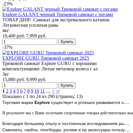
-23%
Explore GALANT черный Трюковой самокат с пегами
ТОВАР ДНЯ! Самокат для экстремального катания.
Легковесная усиленая рама.
4кг
10,400 руб.
7,999 руб.
-37%
EXPLORE GURU Трюковой самокат 2025
Трюковой самокат Explore GURU с хорошими
комплектующими: Литые металкор колеса с ал
3кг
15,880 руб.
9,999 руб.
1
2
3
4
5
6
7
8
9
10
11
....
>
>|
Показано с 1 по 24 из 290 (страниц: 13)
Торговая марка
Explore
существует и успешно развивается на рынке с 1997 года. Компания серьезно следит за качеством производимой продукции.
В результате мы с Вами получаем спортивные товары действительно вы
Б
лагодаря большому опыту и постоянным исследованиям рынка тм eXplore всегда в "лидерах".
Самокаты, скейты, лонгборды, ролики и пр аксессуары
пользуются популярностью у детей и взрослых во всем мире.