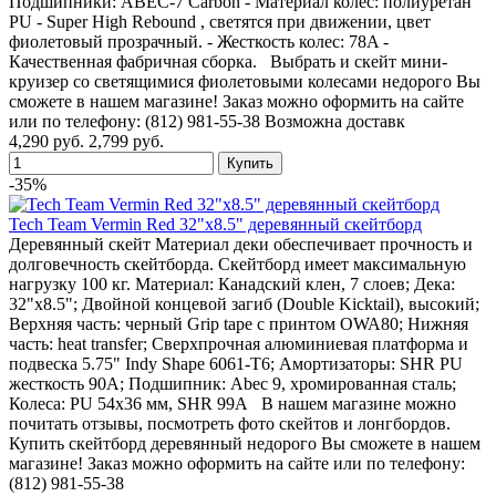
Подшипники: ABEC-7 Carbon - Материал колес: полиуретан
PU - Super High Rebound , светятся при движении, цвет
фиолетовый прозрачный. - Жесткость колес: 78A -
Качественная фабричная сборка. Выбрать и скейт мини-
круизер со светящимися фиолетовыми колесами недорого Вы
сможете в нашем магазине! Заказ можно оформить на сайте
или по телефону: (812) 981-55-38 Возможна доставк
4,290 руб.
2,799 руб.
-35%
Tech Team Vermin Red 32"х8.5" деревянный скейтборд
Деревянный скейт Материал деки обеспечивает прочность и
долговечность скейтборда. Скейтборд имеет максимальную
нагрузку 100 кг. Материал: Канадский клен, 7 слоев; Дека:
32"х8.5"; Двойной концевой загиб (Double Kicktail), высокий;
Верхняя часть: черный Grip tape с принтом OWA80; Нижняя
часть: heat transfer; Сверхпрочная алюминиевая платформа и
подвеска 5.75" Indy Shape 6061-Т6; Амортизаторы: SHR PU
жесткость 90А; Подшипник: Abec 9, хромированная сталь;
Колеса: PU 54х36 мм, SHR 99А В нашем магазине можно
почитать отзывы, посмотреть фото скейтов и лонгбордов.
Купить скейтборд деревянный недорого Вы сможете в нашем
магазине! Заказ можно оформить на сайте или по телефону:
(812) 981-55-38