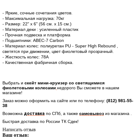
- Яркие, сочные сочетания цветов.
- Максимальная нагрузка: 70кг
- Размер: 22" х 6" (56 см. х 15 см.)
- Материал деки : усиленный пластик
- Прочная подвеска и платформа
- Подшипники: ABEC-7 Carbon
- Материал колес: полиуретан PU - Super High Rebound ,
светятся при движении, цвет фиолетовый прозрачный.
- Жесткость колес: 78A
- Качественная фабричная сборка.
Выбрать и
скейт мини-круизер со светящимися
фиолетовыми колесами
недорого Вы сможете в нашем
магазине!
Заказ можно оформить на сайте или по телефону:
(812) 981-55-
38
Возможна
доставка
по СПб,
а также
самовывоз
из магазина .
Быстрая доставка по России ТК Сдек!
Написать отзыв
Ваш отзыв: