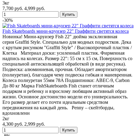
3кг
7,700 руб.
4,999 руб.
-30%
Fish Skateboards мини-круизер 22" Граффити светятся колеса
Новинка! Мини-круизер Fish 22" дюйма эксклюзивная
серия Graffiti Style. Специально для модных подростков. Дека
с крутым рисунком "Graffiti Style" / Высокопрочный пластик /
Клетка Материал доски: усиленный пластик. Фирменная
надпись на колесах. Размер 22": 55 см х 15 см, Поверхность со
специальной антискользящей обработкой (в виде рисунка).
Подвеска: алюминиевая, прочная. Обладает амортизатором
(полиуретан), благодаря чему подвеска гибкая и маневренная.
Колеса полиуретан 55мм 78A Подшипники: ABEC-9, Carbon
До 80 кг Марка FishSkateboards Fish станет отличным
подарком и ребенку и взрослому любящим активный образ
жизни. Основное достоинство модели его универсальность.
Его размер делает его почти идеальным средством
передвижения на каждый день. Penny – скейтборды,
вдохновленн
2кг
4,300 руб.
2,999 руб.
-8%