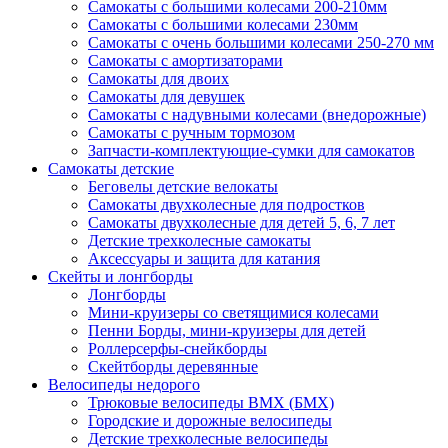
Самокаты с большими колесами 200-210мм
Самокаты с большими колесами 230мм
Самокаты с очень большими колесами 250-270 мм
Самокаты с амортизаторами
Самокаты для двоих
Самокаты для девушек
Самокаты с надувными колесами (внедорожные)
Самокаты с ручным тормозом
Запчасти-комплектующие-сумки для самокатов
Самокаты детские
Беговелы детские велокаты
Самокаты двухколесные для подростков
Самокаты двухколесные для детей 5, 6, 7 лет
Детские трехколесные самокаты
Аксессуары и защита для катания
Cкейты и лонгборды
Лонгборды
Мини-круизеры со светящимися колесами
Пенни Борды, мини-круизеры для детей
Роллерсерфы-снейкборды
Скейтборды деревянные
Велосипеды недорого
Трюковые велосипеды BMX (БМХ)
Городские и дорожные велосипеды
Детские трехколесные велосипеды