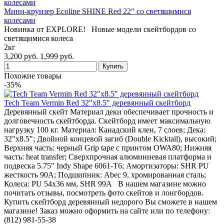
Мини-круизер Ecoline SHINE Red 22" со светящимися
колесами
Новинка от EXPLORE! Новые модели скейтбордов со
светящимися колеса
2кг
3,200 руб.
1,999 руб.
Похожие товары
-35%
Tech Team Vermin Red 32"х8.5" деревянный скейтборд
Деревянный скейт Материал деки обеспечивает прочность и
долговечность скейтборда. Скейтборд имеет максимальную
нагрузку 100 кг. Материал: Канадский клен, 7 слоев; Дека:
32"х8.5"; Двойной концевой загиб (Double Kicktail), высокий;
Верхняя часть: черный Grip tape с принтом OWA80; Нижняя
часть: heat transfer; Сверхпрочная алюминиевая платформа и
подвеска 5.75" Indy Shape 6061-Т6; Амортизаторы: SHR PU
жесткость 90А; Подшипник: Abec 9, хромированная сталь;
Колеса: PU 54х36 мм, SHR 99А В нашем магазине можно
почитать отзывы, посмотреть фото скейтов и лонгбордов.
Купить скейтборд деревянный недорого Вы сможете в нашем
магазине! Заказ можно оформить на сайте или по телефону:
(812) 981-55-38