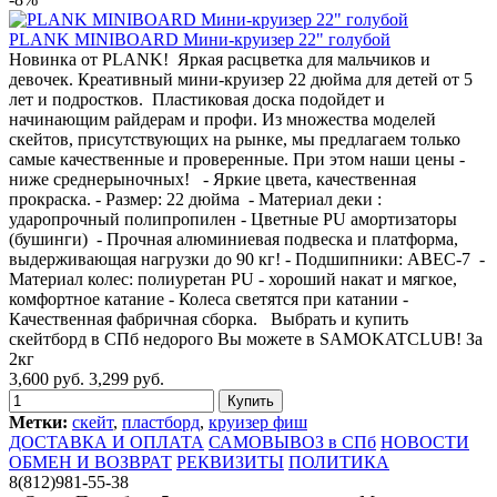
PLANK MINIBOARD Мини-круизер 22" голубой
Новинка от PLANK! Яркая расцветка для мальчиков и
девочек. Креативный мини-круизер 22 дюйма для детей от 5
лет и подростков. Пластиковая доска подойдет и
начинающим райдерам и профи. Из множества моделей
скейтов, присутствующих на рынке, мы предлагаем только
самые качественные и проверенные. При этом наши цены -
ниже среднерыночных! - Яркие цвета, качественная
прокраска. - Размер: 22 дюйма - Материал деки :
ударопрочный полипропилен - Цветные PU амортизаторы
(бушинги) - Прочная алюминиевая подвеска и платформа,
выдерживающая нагрузки до 90 кг! - Подшипники: ABEC-7 -
Материал колес: полиуретан PU - хороший накат и мягкое,
комфортное катание - Колеса светятся при катании -
Качественная фабричная сборка. Выбрать и купить
скейтборд в СПб недорого Вы можете в SAMOKATCLUB! За
2кг
3,600 руб.
3,299 руб.
Метки:
скейт
,
пластборд
,
круизер фиш
ДОСТАВКА И ОПЛАТА
САМОВЫВОЗ в СПб
НОВОСТИ
ОБМЕН И ВОЗВРАТ
РЕКВИЗИТЫ
ПОЛИТИКА
8(812)981-55-38