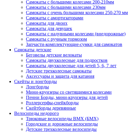
Самокаты с большими колесами 200-210мм
Самокаты с большими колесами 230мм
Самокаты с очень большими колесами 250-270 мм
Самокаты с амортизаторами
Самокаты для двоих
Самокаты для девушек
Самокаты с надувными колесами (внедорожные)
Самокаты с ручным тормозом
Запчасти-комплектующие-сумки для самокатов
Самокаты детские
Беговелы детские велокаты
Самокаты двухколесные для подростков
Самокаты двухколесные для детей 5, 6, 7 лет
Детские трехколесные самокаты
Аксессуары и защита для катания
Cкейты и лонгборды
Лонгборды
Мини-круизеры со светящимися колесами
Пенни Борды, мини-круизеры для детей
Роллерсерфы-снейкборды
Скейтборды деревянные
Велосипеды недорого
Трюковые велосипеды BMX (БМХ)
Городские и дорожные велосипеды
Детские трехколесные велосипеды