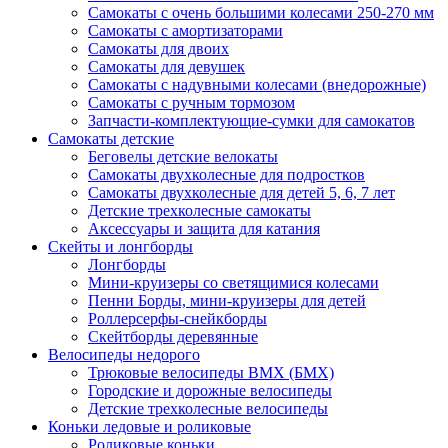
Самокаты с очень большими колесами 250-270 мм
Самокаты с амортизаторами
Самокаты для двоих
Самокаты для девушек
Самокаты с надувными колесами (внедорожные)
Самокаты с ручным тормозом
Запчасти-комплектующие-сумки для самокатов
Самокаты детские
Беговелы детские велокаты
Самокаты двухколесные для подростков
Самокаты двухколесные для детей 5, 6, 7 лет
Детские трехколесные самокаты
Аксессуары и защита для катания
Cкейты и лонгборды
Лонгборды
Мини-круизеры со светящимися колесами
Пенни Борды, мини-круизеры для детей
Роллерсерфы-снейкборды
Скейтборды деревянные
Велосипеды недорого
Трюковые велосипеды BMX (БМХ)
Городские и дорожные велосипеды
Детские трехколесные велосипеды
Коньки ледовые и роликовые
Роликовые коньки