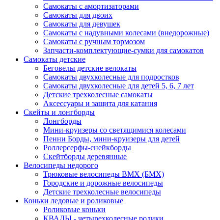
Самокаты с амортизаторами
Самокаты для двоих
Самокаты для девушек
Самокаты с надувными колесами (внедорожные)
Самокаты с ручным тормозом
Запчасти-комплектующие-сумки для самокатов
Самокаты детские
Беговелы детские велокаты
Самокаты двухколесные для подростков
Самокаты двухколесные для детей 5, 6, 7 лет
Детские трехколесные самокаты
Аксессуары и защита для катания
Cкейты и лонгборды
Лонгборды
Мини-круизеры со светящимися колесами
Пенни Борды, мини-круизеры для детей
Роллерсерфы-снейкборды
Скейтборды деревянные
Велосипеды недорого
Трюковые велосипеды BMX (БМХ)
Городские и дорожные велосипеды
Детские трехколесные велосипеды
Коньки ледовые и роликовые
Роликовые коньки
КВАДЫ - четырехколесные ролики