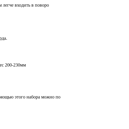
м легче входить в поворо
рда.
ес 200-230мм
помощью этого набора можно по