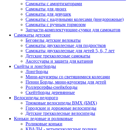
Самокаты с амортизаторами
Самокаты для двоих
Самокаты для девушек
Самокаты с надувными колесами (внедорожные)
Самокаты с ручным тормозом
Запчасти-комплектующие-сумки для самокатов
Самокаты детские
Беговелы детские велокаты
Самокаты двухколесные для подростков
Самокаты двухколесные для детей 5, 6, 7 лет
Детские трехколесные самокаты
Аксессуары и защита для катания
Cкейты и лонгборды
Лонгборды
Мини-круизеры со светящимися колесами
Пенни Борды, мини-круизеры для детей
Роллерсерфы-снейкборды
Скейтборды деревянные
Велосипеды недорого
Трюковые велосипеды BMX (БМХ)
Городские и дорожные велосипеды
Детские трехколесные велосипеды
Коньки ледовые и роликовые
Роликовые коньки
КВАДЫ - четырехколесные ролики