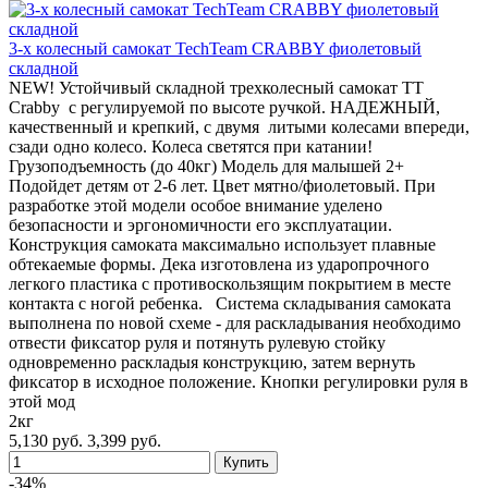
3-х колесный самокат TechTeam CRABBY фиолетовый
складной
NEW! Устойчивый складной трехколесный самокат TT
Crabby с регулируемой по высоте ручкой. НАДЕЖНЫЙ,
качественный и крепкий, с двумя литыми колесами впереди,
сзади одно колесо. Колеса светятся при катании!
Грузоподъемность (до 40кг) Модель для малышей 2+
Подойдет детям от 2-6 лет. Цвет мятно/фиолетовый. При
разработке этой модели особое внимание уделено
безопасности и эргономичности его эксплуатации.
Конструкция самоката максимально использует плавные
обтекаемые формы. Дека изготовлена из ударопрочного
легкого пластика с противоскользящим покрытием в месте
контакта с ногой ребенка. Система складывания самоката
выполнена по новой схеме - для раскладывания необходимо
отвести фиксатор руля и потянуть рулевую стойку
одновременно раскладыя конструкцию, затем вернуть
фиксатор в исходное положение. Кнопки регулировки руля в
этой мод
2кг
5,130 руб.
3,399 руб.
-34%