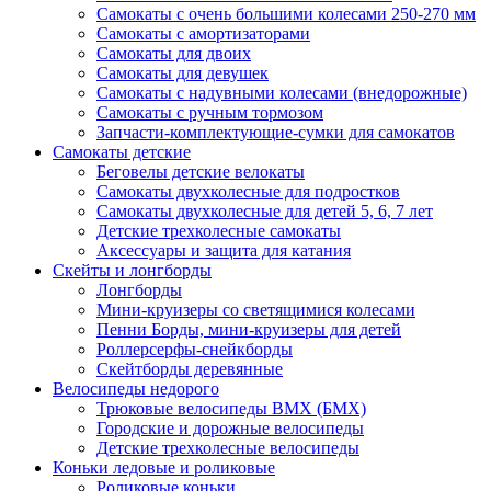
Самокаты с очень большими колесами 250-270 мм
Самокаты с амортизаторами
Самокаты для двоих
Самокаты для девушек
Самокаты с надувными колесами (внедорожные)
Самокаты с ручным тормозом
Запчасти-комплектующие-сумки для самокатов
Самокаты детские
Беговелы детские велокаты
Самокаты двухколесные для подростков
Самокаты двухколесные для детей 5, 6, 7 лет
Детские трехколесные самокаты
Аксессуары и защита для катания
Cкейты и лонгборды
Лонгборды
Мини-круизеры со светящимися колесами
Пенни Борды, мини-круизеры для детей
Роллерсерфы-снейкборды
Скейтборды деревянные
Велосипеды недорого
Трюковые велосипеды BMX (БМХ)
Городские и дорожные велосипеды
Детские трехколесные велосипеды
Коньки ледовые и роликовые
Роликовые коньки