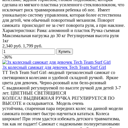
сделана из мягкого пластика усиленного стекловолокном, что
исключает риск травмирования ребенка об нее. Имеет
уникальную систему управления, которая более естественна
для детей, чем обычный поворотный механизм. Поворот
самоката происходит не за счет поворота руля, а при наклоне.
Характеристики: Рама: алюминий и пластик Ручка съемная
Максимальная нагрузка до 30 кг Регулируемая высота руля
1кг
2,340 руб.
1,799 руб.
-36%
3х колесный самокат для девочек Tech Team Surf Girl
TT Tech Team Surf Girl -модный трехколесный самокат со
светящимися колесами и удобной складной ручкой. Яркие
цвета для девочек. Черно-розовый или бело-розовый
С выдвижной регулируемой по высоте ручкой для детей 3-7
лет. ЦВЕТНЫЕ СВЕТЯЩИЕСЯ
КОЛЕСА! ВЫДВИЖНАЯ РУЧКА РЕГУЛИРУЕТСЯ ПО
ВЫСОТЕ и складывается. Модель очень
устойчива, спаренная пара передних колес на данной модели
самоката позволяет быстро научиться кататься. Колеса
широкие! При этом удастся избежать детского травматизма,
так как не падает! Самокат с надежными полиуретановыми