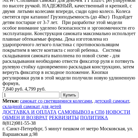
NEW! Стильный самокат для девочек TT Enzo с регулируемой
по высоте ручкой. НАДЕЖНЫЙ, качественный и крепкий, с
двумя литыми колесами впереди, сзади одно колесо. Колеса
светятся при катании! Грузоподъемность (до 40кг) Подойдет
детям постарше от 3-7 лет. При разработке этой модели
особое внимание уделено безопасности и эргономичности его
эксплуатации. Конструкция самоката максимально использует
плавные обтекаемые формы. Дека изготовлена из
ударопрочного легкого пластика с противоскользящим
покрытием в месте контакта с ногой ребенка. Система
складывания самоката выполнена по новой схеме - для
раскладывания необходимо отвести фиксатор руля и потянуть
рулевую стойку одновременно раскладыя конструкцию, затем
вернуть фиксатор в исходное положение. Кнопки
регулировки руля в этой модели получили новую удлиненную
формув,
7,840 руб.
4,799 руб.
Метки:
самокат со светящимися колесами
,
детский самокат
,
складной самокат для детей
ДОСТАВКА И ОПЛАТА
САМОВЫВОЗ в СПб
НОВОСТИ
ОБМЕН И ВОЗВРАТ
РЕКВИЗИТЫ
ПОЛИТИКА
8(812)981-55-38
г. Санкт-Петербург, 5 минут пешком от метро Московская, ул.
Варшавская д.98