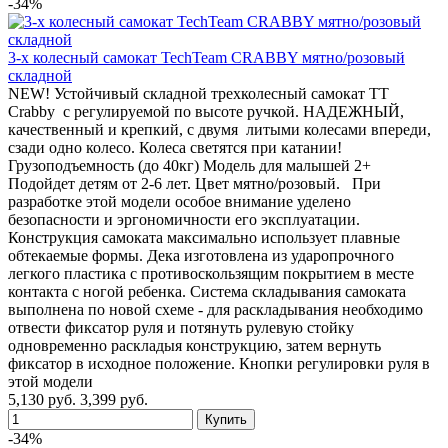
-34%
3-х колесный самокат TechTeam CRABBY мятно/розовый
складной
NEW! Устойчивый складной трехколесный самокат TT
Crabby с регулируемой по высоте ручкой. НАДЕЖНЫЙ,
качественный и крепкий, с двумя литыми колесами впереди,
сзади одно колесо. Колеса светятся при катании!
Грузоподъемность (до 40кг) Модель для малышей 2+
Подойдет детям от 2-6 лет. Цвет мятно/розовый. При
разработке этой модели особое внимание уделено
безопасности и эргономичности его эксплуатации.
Конструкция самоката максимально использует плавные
обтекаемые формы. Дека изготовлена из ударопрочного
легкого пластика с противоскользящим покрытием в месте
контакта с ногой ребенка. Система складывания самоката
выполнена по новой схеме - для раскладывания необходимо
отвести фиксатор руля и потянуть рулевую стойку
одновременно раскладыя конструкцию, затем вернуть
фиксатор в исходное положение. Кнопки регулировки руля в
этой модели
5,130 руб.
3,399 руб.
-34%