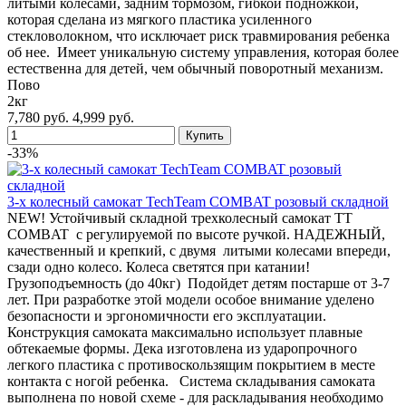
литыми колесами, задним тормозом, гибкой подножкой,
которая сделана из мягкого пластика усиленного
стекловолокном, что исключает риск травмирования ребенка
об нее. Имеет уникальную систему управления, которая более
естественна для детей, чем обычный поворотный механизм.
Пово
2кг
7,780 руб.
4,999 руб.
-33%
3-х колесный самокат TechTeam COMBAT розовый складной
NEW! Устойчивый складной трехколесный самокат TT
COMBAT с регулируемой по высоте ручкой. НАДЕЖНЫЙ,
качественный и крепкий, с двумя литыми колесами впереди,
сзади одно колесо. Колеса светятся при катании!
Грузоподъемность (до 40кг) Подойдет детям постарше от 3-7
лет. При разработке этой модели особое внимание уделено
безопасности и эргономичности его эксплуатации.
Конструкция самоката максимально использует плавные
обтекаемые формы. Дека изготовлена из ударопрочного
легкого пластика с противоскользящим покрытием в месте
контакта с ногой ребенка. Система складывания самоката
выполнена по новой схеме - для раскладывания необходимо