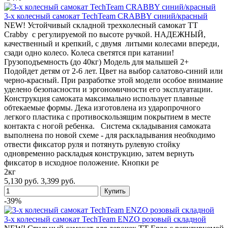
3-х колесный самокат TechTeam CRABBY синий/красный
NEW! Устойчивый складной трехколесный самокат TT
Crabby с регулируемой по высоте ручкой. НАДЕЖНЫЙ,
качественный и крепкий, с двумя литыми колесами впереди,
сзади одно колесо. Колеса светятся при катании!
Грузоподъемность (до 40кг) Модель для малышей 2+
Подойдет детям от 2-6 лет. Цвет на выбор салатово-синий или
черно-красный. При разработке этой модели особое внимание
уделено безопасности и эргономичности его эксплуатации.
Конструкция самоката максимально использует плавные
обтекаемые формы. Дека изготовлена из ударопрочного
легкого пластика с противоскользящим покрытием в месте
контакта с ногой ребенка. Система складывания самоката
выполнена по новой схеме - для раскладывания необходимо
отвести фиксатор руля и потянуть рулевую стойку
одновременно раскладыя конструкцию, затем вернуть
фиксатор в исходное положение. Кнопки ре
2кг
5,130 руб.
3,399 руб.
-39%
3-х колесный самокат TechTeam ENZO розовый складной