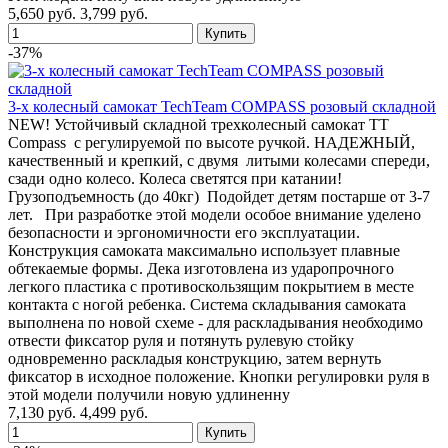
5,650 руб.
3,799 руб.
-37%
3-х колесный самокат TechTeam COMPASS розовый складной
NEW! Устойчивый складной трехколесный самокат TT
Compass с регулируемой по высоте ручкой. НАДЕЖНЫЙ,
качественный и крепкий, с двумя литыми колесами спереди,
сзади одно колесо. Колеса светятся при катании!
Грузоподъемность (до 40кг) Подойдет детям постарше от 3-7
лет. При разработке этой модели особое внимание уделено
безопасности и эргономичности его эксплуатации.
Конструкция самоката максимально использует плавные
обтекаемые формы. Дека изготовлена из ударопрочного
легкого пластика с противоскользящим покрытием в месте
контакта с ногой ребенка. Система складывания самоката
выполнена по новой схеме - для раскладывания необходимо
отвести фиксатор руля и потянуть рулевую стойку
одновременно раскладыя конструкцию, затем вернуть
фиксатор в исходное положение. Кнопки регулировки руля в
этой модели получили новую удлиненну
7,130 руб.
4,499 руб.