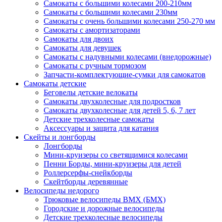
Самокаты с большими колесами 200-210мм
Самокаты с большими колесами 230мм
Самокаты с очень большими колесами 250-270 мм
Самокаты с амортизаторами
Самокаты для двоих
Самокаты для девушек
Самокаты с надувными колесами (внедорожные)
Самокаты с ручным тормозом
Запчасти-комплектующие-сумки для самокатов
Самокаты детские
Беговелы детские велокаты
Самокаты двухколесные для подростков
Самокаты двухколесные для детей 5, 6, 7 лет
Детские трехколесные самокаты
Аксессуары и защита для катания
Cкейты и лонгборды
Лонгборды
Мини-круизеры со светящимися колесами
Пенни Борды, мини-круизеры для детей
Роллерсерфы-снейкборды
Скейтборды деревянные
Велосипеды недорого
Трюковые велосипеды BMX (БМХ)
Городские и дорожные велосипеды
Детские трехколесные велосипеды