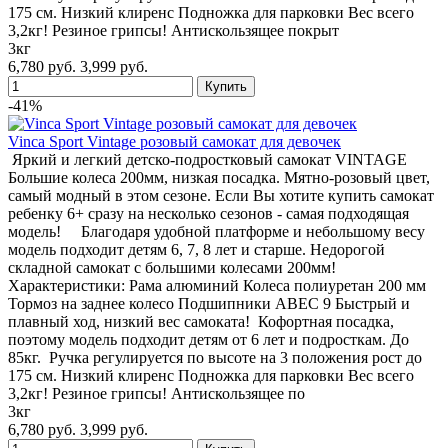
175 см. Низкий клиренс Подножка для парковки Вес всего
3,2кг! Резиное грипсы! Антискользящее покрыт
3кг
6,780 руб.
3,999 руб.
-41%
Vinca Sport Vintage розовый самокат для девочек
Яркий и легкий детско-подростковый самокат VINTAGE
Большие колеса 200мм, низкая посадка. Мятно-розовый цвет,
самый модный в этом сезоне. Если Вы хотите купить самокат
ребенку 6+ сразу на несколько сезонов - самая подходящая
модель! Благодаря удобной платформе и небольшому весу
модель подходит детям 6, 7, 8 лет и старше. Недорогой
складной самокат с большими колесами 200мм!
Характеристики: Рама алюминий Колеса полиуретан 200 мм
Тормоз на заднее колесо Подшипники ABEC 9 Быстрый и
плавный ход, низкий вес самоката! Кофортная посадка,
поэтому модель подходит детям от 6 лет и подросткам. До
85кг. Ручка регулируется по высоте на 3 положения рост до
175 см. Низкий клиренс Подножка для парковки Вес всего
3,2кг! Резиное грипсы! Антискользящее по
3кг
6,780 руб.
3,999 руб.