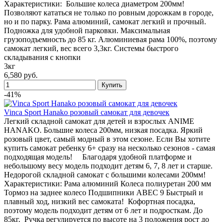
Характеристики: Большие колеса диаметром 200мм!
Позволяют кататься не только по ровным дорожкам в городе,
но и по парку. Рама алюминий, самокат легкий и прочный.
Подножка для удобной парковки. Максимальная
грузоподъемность до 85 кг. Алюминиевая рама 100%, поэтому
самокат легкий, вес всего 3,3кг. Системы быстрого
складывания с кнопки
3кг
6,580 руб.
-41%
Vinca Sport Hanako розовый самокат для девочек
Легкий складной самокат для детей и взрослых ANIME
HANAKO. Большие колеса 200мм, низкая посадка. Яркий
розовый цвет, самый модный в этом сезоне. Если Вы хотите
купить самокат ребенку 6+ сразу на несколько сезонов - самая
подходящая модель! Благодаря удобной платформе и
небольшому весу модель подходит детям 6, 7, 8 лет и старше.
Недорогой складной самокат с большими колесами 200мм!
Характеристики: Рама алюминий Колеса полиуретан 200 мм
Тормоз на заднее колесо Подшипники ABEC 9 Быстрый и
плавный ход, низкий вес самоката! Кофортная посадка,
поэтому модель подходит детям от 6 лет и подросткам. До
85кг. Ручка регулируется по высоте на 3 положения рост до