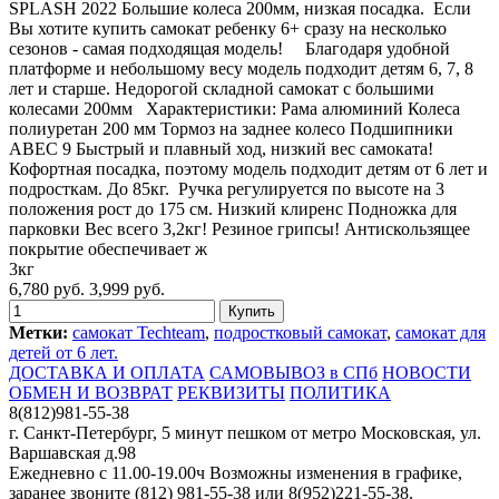
SPLASH 2022 Большие колеса 200мм, низкая посадка. Если
Вы хотите купить самокат ребенку 6+ сразу на несколько
сезонов - самая подходящая модель! Благодаря удобной
платформе и небольшому весу модель подходит детям 6, 7, 8
лет и старше. Недорогой складной самокат с большими
колесами 200мм Характеристики: Рама алюминий Колеса
полиуретан 200 мм Тормоз на заднее колесо Подшипники
ABEC 9 Быстрый и плавный ход, низкий вес самоката!
Кофортная посадка, поэтому модель подходит детям от 6 лет и
подросткам. До 85кг. Ручка регулируется по высоте на 3
положения рост до 175 см. Низкий клиренс Подножка для
парковки Вес всего 3,2кг! Резиное грипсы! Антискользящее
покрытие обеспечивает ж
3кг
6,780 руб.
3,999 руб.
Метки:
самокат Techteam
,
подростковый самокат
,
самокат для
детей от 6 лет.
ДОСТАВКА И ОПЛАТА
САМОВЫВОЗ в СПб
НОВОСТИ
ОБМЕН И ВОЗВРАТ
РЕКВИЗИТЫ
ПОЛИТИКА
8(812)981-55-38
г. Санкт-Петербург, 5 минут пешком от метро Московская, ул.
Варшавская д.98
Ежедневно c 11.00-19.00ч Возможны изменения в графике,
заранее звоните (812) 981-55-38 или 8(952)221-55-38.