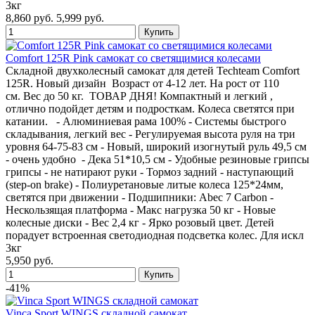
3кг
8,860 руб.
5,999 руб.
Comfort 125R Pink самокат со светящимися колесами
Складной двухколесный самокат для детей Techteam Comfort
125R. Новый дизайн Возраст от 4-12 лет. На рост от 110
см. Вес до 50 кг. ТОВАР ДНЯ! Компактный и легкий ,
отлично подойдет детям и подросткам. Колеса светятся при
катании. - Алюминиевая рама 100% - Системы быстрого
складывания, легкий вес - Регулируемая высота руля на три
уровня 64-75-83 см - Новый, широкий изогнутый руль 49,5 см
- очень удобно - Дека 51*10,5 см - Удобные резиновые грипсы
грипсы - не натирают руки - Тормоз задний - наступающий
(step-on brake) - Полиуретановые литые колеса 125*24мм,
светятся при движении - Подшипники: Abec 7 Carbon -
Нескользящая платформа - Макс нагрузка 50 кг - Новые
колесные диски - Вес 2,4 кг - Ярко розовый цвет. Детей
порадует встроенная светодиодная подсветка колес. Для искл
3кг
5,950 руб.
-41%
Vinca Sport WINGS складной самокат