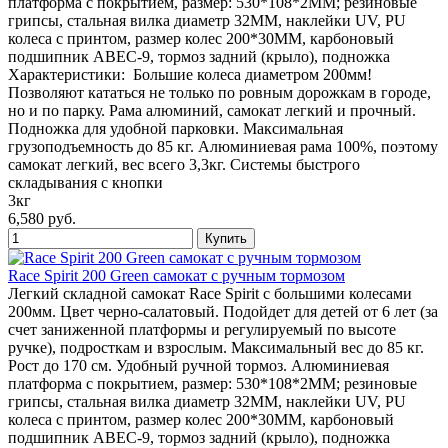
платформа с покрытием, размер: 530*108*2MM; резиновые
грипсы, стальная вилка диаметр 32MM, наклейки UV, PU
колеса с принтом, размер колес 200*30MM, карбоновый
подшипник ABEC-9, тормоз задний (крыло), подножка
Характеристики: Большие колеса диаметром 200мм!
Позволяют кататься не только по ровным дорожкам в городе,
но и по парку. Рама алюминий, самокат легкий и прочный.
Подножка для удобной парковки. Максимальная
грузоподъемность до 85 кг. Алюминиевая рама 100%, поэтому
самокат легкий, вес всего 3,3кг. Системы быстрого
складывания с кнопки
3кг
6,580 руб.
Race Spirit 200 Green самокат с ручным тормозом
Легкий складной самокат Race Spirit с большими колесами
200мм. Цвет черно-салатовый. Подойдет для детей от 6 лет (за
счет заниженной платформы и регулируемый по высоте
ручке), подросткам и взрослым. Максимальный вес до 85 кг.
Рост до 170 см. Удобный ручной тормоз. Алюминиевая
платформа с покрытием, размер: 530*108*2MM; резиновые
грипсы, стальная вилка диаметр 32MM, наклейки UV, PU
колеса с принтом, размер колес 200*30MM, карбоновый
подшипник ABEC-9, тормоз задний (крыло), подножка