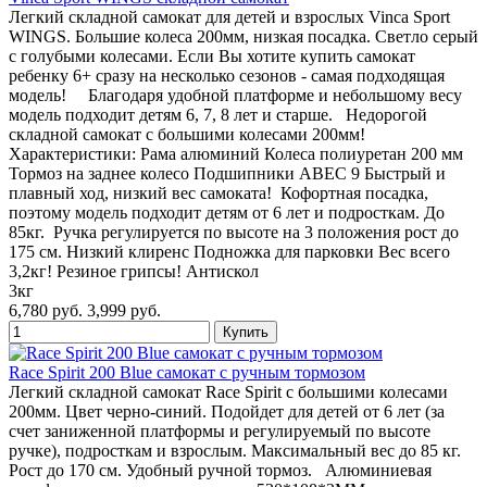
Легкий складной самокат для детей и взрослых Vinca Sport
WINGS. Большие колеса 200мм, низкая посадка. Светло серый
с голубыми колесами. Если Вы хотите купить самокат
ребенку 6+ сразу на несколько сезонов - самая подходящая
модель! Благодаря удобной платформе и небольшому весу
модель подходит детям 6, 7, 8 лет и старше. Недорогой
складной самокат с большими колесами 200мм!
Характеристики: Рама алюминий Колеса полиуретан 200 мм
Тормоз на заднее колесо Подшипники ABEC 9 Быстрый и
плавный ход, низкий вес самоката! Кофортная посадка,
поэтому модель подходит детям от 6 лет и подросткам. До
85кг. Ручка регулируется по высоте на 3 положения рост до
175 см. Низкий клиренс Подножка для парковки Вес всего
3,2кг! Резиное грипсы! Антискол
3кг
6,780 руб.
3,999 руб.
Race Spirit 200 Blue самокат с ручным тормозом
Легкий складной самокат Race Spirit с большими колесами
200мм. Цвет черно-синий. Подойдет для детей от 6 лет (за
счет заниженной платформы и регулируемый по высоте
ручке), подросткам и взрослым. Максимальный вес до 85 кг.
Рост до 170 см. Удобный ручной тормоз. Алюминиевая