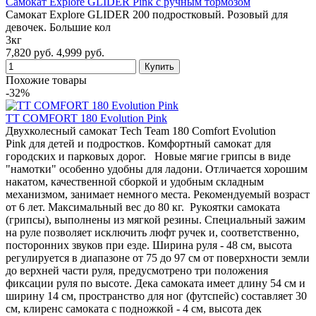
Самокат Explore GLIDER Pink с ручным тормозом
Самокат Explore GLIDER 200 подростковый. Розовый для
девочек. Большие кол
3кг
7,820 руб.
4,999 руб.
Похожие товары
-32%
TT COMFORT 180 Evolution Pink
Двухколесный самокат Tech Team 180 Comfort Evolution
Pink для детей и подростков. Комфортный самокат для
городских и парковых дорог. Новые мягие грипсы в виде
"намотки" особенно удобны для ладони. Отличается хорошим
накатом, качественной сборкой и удобным складным
механизмом, занимает немного места. Рекомендуемый возраст
от 6 лет. Максимальный вес до 80 кг. Рукоятки самоката
(грипсы), выполнены из мягкой резины. Специальный зажим
на руле позволяет исключить люфт ручек и, соответственно,
посторонних звуков при езде. Ширина руля - 48 см, высота
регулируется в диапазоне от 75 до 97 см от поверхности земли
до верхней части руля, предусмотрено три положения
фиксации руля по высоте. Дека самоката имеет длину 54 см и
ширину 14 см, пространство для ног (футспейс) составляет 30
см, клиренс самоката с подножкой - 4 см, высота дек