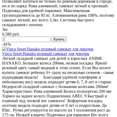
Позволяют кататься не только по ровным дорожкам в городе,
но и по парку. Рама алюминий, самокат легкий и прочный.
Подножка для удобной парковки. Максимальная
грузоподъемность до 85 кг. Алюминиевая рама 100%, поэтому
самокат легкий, вес всего 3,3кг. Системы быстрого
складывания с кнопки
3кг
6,580 руб.
-41%
Vinca Sport Hanako розовый самокат для девочек
Легкий складной самокат для детей и взрослых ANIME
HANAKO. Большие колеса 200мм, низкая посадка. Яркий
розовый цвет, самый модный в этом сезоне. Если Вы хотите
купить самокат ребенку 6+ сразу на несколько сезонов - самая
подходящая модель! Благодаря удобной платформе и
небольшому весу модель подходит детям 6, 7, 8 лет и старше.
Недорогой складной самокат с большими колесами 200мм!
Характеристики: Рама алюминий Колеса полиуретан 200 мм
Тормоз на заднее колесо Подшипники ABEC 9 Быстрый и
плавный ход, низкий вес самоката! Кофортная посадка,
поэтому модель подходит детям от 6 лет и подросткам. До
85кг. Ручка регулируется по высоте на 3 положения рост до
175 см. Низкий клиренс Подножка для парковки Вес всего