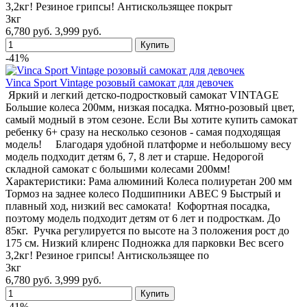
3,2кг! Резиное грипсы! Антискользящее покрыт
3кг
6,780 руб.
3,999 руб.
-41%
Vinca Sport Vintage розовый самокат для девочек
Яркий и легкий детско-подростковый самокат VINTAGE
Большие колеса 200мм, низкая посадка. Мятно-розовый цвет,
самый модный в этом сезоне. Если Вы хотите купить самокат
ребенку 6+ сразу на несколько сезонов - самая подходящая
модель! Благодаря удобной платформе и небольшому весу
модель подходит детям 6, 7, 8 лет и старше. Недорогой
складной самокат с большими колесами 200мм!
Характеристики: Рама алюминий Колеса полиуретан 200 мм
Тормоз на заднее колесо Подшипники ABEC 9 Быстрый и
плавный ход, низкий вес самоката! Кофортная посадка,
поэтому модель подходит детям от 6 лет и подросткам. До
85кг. Ручка регулируется по высоте на 3 положения рост до
175 см. Низкий клиренс Подножка для парковки Вес всего
3,2кг! Резиное грипсы! Антискользящее по
3кг
6,780 руб.
3,999 руб.
-41%