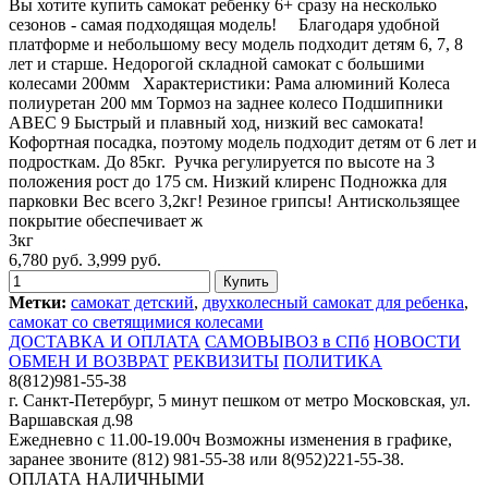
Вы хотите купить самокат ребенку 6+ сразу на несколько
сезонов - самая подходящая модель! Благодаря удобной
платформе и небольшому весу модель подходит детям 6, 7, 8
лет и старше. Недорогой складной самокат с большими
колесами 200мм Характеристики: Рама алюминий Колеса
полиуретан 200 мм Тормоз на заднее колесо Подшипники
ABEC 9 Быстрый и плавный ход, низкий вес самоката!
Кофортная посадка, поэтому модель подходит детям от 6 лет и
подросткам. До 85кг. Ручка регулируется по высоте на 3
положения рост до 175 см. Низкий клиренс Подножка для
парковки Вес всего 3,2кг! Резиное грипсы! Антискользящее
покрытие обеспечивает ж
3кг
6,780 руб.
3,999 руб.
Метки:
самокат детский
,
двухколесный самокат для ребенка
,
самокат со светящимися колесами
ДОСТАВКА И ОПЛАТА
САМОВЫВОЗ в СПб
НОВОСТИ
ОБМЕН И ВОЗВРАТ
РЕКВИЗИТЫ
ПОЛИТИКА
8(812)981-55-38
г. Санкт-Петербург, 5 минут пешком от метро Московская, ул.
Варшавская д.98
Ежедневно c 11.00-19.00ч Возможны изменения в графике,
заранее звоните (812) 981-55-38 или 8(952)221-55-38.
ОПЛАТА НАЛИЧНЫМИ