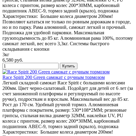
колеса с принтом, размер колес 200*30MM, карбоновый
подшипник ABEC-9, тормоз задний (крыло), подножка
Характеристики: Большие колеса диаметром 200мм!
Позволяют кататься не только по ровным дорожкам в городе,
но и по парку. Рама алюминий, самокат легкий и прочный.
Подножка для удобной парковки. Максимальная
грузоподъемность до 85 кг. Алюминиевая рама 100%, поэтому
самокат легкий, вес всего 3,3кг. Системы быстрого
складывания с кнопки
3кг
6,580 руб.
Race Spirit 200 Green самокат с ручным тормозом
Легкий складной самокат Race Spirit с большими колесами
200мм. Цвет черно-салатовый. Подойдет для детей от 6 лет (за
счет заниженной платформы и регулируемый по высоте
ручке), подросткам и взрослым. Максимальный вес до 85 кг.
Рост до 170 см. Удобный ручной тормоз. Алюминиевая
платформа с покрытием, размер: 530*108*2MM; резиновые
грипсы, стальная вилка диаметр 32MM, наклейки UV, PU
колеса с принтом, размер колес 200*30MM, карбоновый
подшипник ABEC-9, тормоз задний (крыло), подножка
Характеристики: Большие колеса диаметром 200мм!