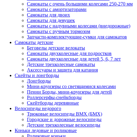
Самокаты с очень большими колесами 250-270 мм
Самокаты с амортизаторами
Самокаты для двоих
Самокаты для девушек
Самокаты с надувными колесами (внедорожные)
Самокаты с ручным тормозом
Запчасти-комплектующие-сумки для самокатов
Самокаты детские
Беговелы детские велокаты
Самокаты двухколесные для подростков
Самокаты двухколесные для детей 5, 6, 7 лет
Детские трехколесные самокаты
Аксессуары и защита для катания
Cкейты и лонгборды
Лонгборды
Мини-круизеры со светящимися колесами
Пенни Борды, мини-круизеры для детей
Роллерсерфы-снейкборды
Скейтборды деревянные
Велосипеды недорого
Трюковые велосипеды BMX (БМХ)
Городские и дорожные велосипеды
Детские трехколесные велосипеды
Коньки ледовые и роликовые
Роликовые коньки