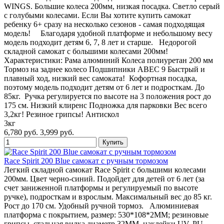
WINGS. Большие колеса 200мм, низкая посадка. Светло серый
с голубыми колесами. Если Вы хотите купить самокат
ребенку 6+ сразу на несколько сезонов - самая подходящая
модель! Благодаря удобной платформе и небольшому весу
модель подходит детям 6, 7, 8 лет и старше. Недорогой
складной самокат с большими колесами 200мм!
Характеристики: Рама алюминий Колеса полиуретан 200 мм
Тормоз на заднее колесо Подшипники ABEC 9 Быстрый и
плавный ход, низкий вес самоката! Кофортная посадка,
поэтому модель подходит детям от 6 лет и подросткам. До
85кг. Ручка регулируется по высоте на 3 положения рост до
175 см. Низкий клиренс Подножка для парковки Вес всего
3,2кг! Резиное грипсы! Антискол
3кг
6,780 руб.
3,999 руб.
Race Spirit 200 Blue самокат с ручным тормозом
Легкий складной самокат Race Spirit с большими колесами
200мм. Цвет черно-синий. Подойдет для детей от 6 лет (за
счет заниженной платформы и регулируемый по высоте
ручке), подросткам и взрослым. Максимальный вес до 85 кг.
Рост до 170 см. Удобный ручной тормоз. Алюминиевая
платформа с покрытием, размер: 530*108*2MM; резиновые
грипсы, стальная вилка диаметр 32MM, наклейки UV, PU