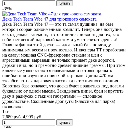
-35%
Дека Tech Team Vibe 47 для трюкового самоката
Дека Tech Team Vibe 47 — это та самая пушинка, на базе
которой собран одноименный комплит. Теперь она доступна
как отдельная запчасть, и это отличная новость для тех, кто
собирает легкий парковый кастом и умеет считать деньги!
Главная фишка этой доски — идеальный баланс между
минимальным весом и прочностью. Инженеры ТТ поработали
на славу: мощная CNC-фрезеровка стакана и шеи с
агрессивными вырезами не только придает деке дорогой,
дерзкий вид, но и грамотно срезает лишние граммы. При этом
ключевые узлы остаются надежными и готовы прощать
ошибки при изучении новых эйр-трюков. Длина 470 мм —
это абсолютная парковая классика для техничного катания.
Короткая база означает, что доска будет вращаться под ногами
буквально от одной мысли. Закидывать випы, браи и крутить
деку в радиусах с такими габаритами — сплошное
удовольствие. Скошенные дропауты (классика для парка)
позволяют
1кг
7,680 руб.
4,999 руб.
-16%