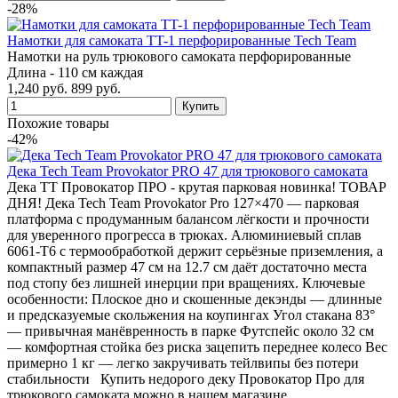
-28%
Намотки для самоката TT-1 перфорированные Tech Team
Намотки на руль трюкового самоката перфорированные
Длина - 110 см каждая
1,240 руб.
899 руб.
Похожие товары
-42%
Дека Tech Team Provokator PRO 47 для трюкового самоката
Дека TT Провокатор ПРО - крутая парковая новинка! ТОВАР
ДНЯ! Дека Tech Team Provokator Pro 127×470 — парковая
платформа с продуманным балансом лёгкости и прочности
для уверенного прогресса в трюках. Алюминиевый сплав
6061-T6 с термообработкой держит серьёзные приземления, а
компактный размер 47 см на 12.7 см даёт достаточно места
под стопу без лишней инерции при вращениях. Ключевые
особенности: Плоское дно и скошенные декэнды — длинные
и предсказуемые скольжения на коупингах Угол стакана 83°
— привычная манёвренность в парке Футспейс около 32 см
— комфортная стойка без риска зацепить переднее колесо Вес
примерно 1 кг — легко закручивать тейлвипы без потери
стабильности Купить недорого деку Провокатор Про для
трюкового самоката можно в нашем магазине.