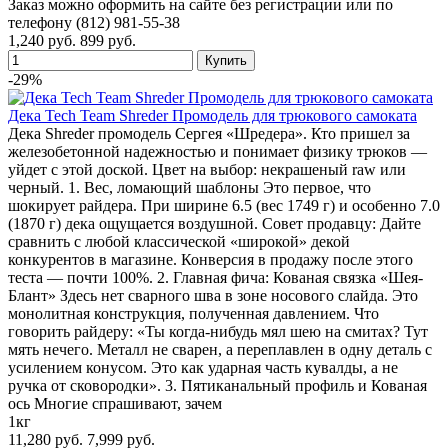
Заказ можно оформить на сайте без регистрации или по
телефону (812) 981-55-38
1,240 руб.
899 руб.
-29%
Дека Tech Team Shreder Промодель для трюкового самоката
Дека Shreder промодель Сергея «Шредера». Кто пришел за
железобетонной надежностью и понимает физику трюков —
уйдет с этой доской. Цвет на выбор: некрашеный raw или
черный. 1. Вес, ломающий шаблоны Это первое, что
шокирует райдера. При ширине 6.5 (вес 1749 г) и особенно 7.0
(1870 г) дека ощущается воздушной. Совет продавцу: Дайте
сравнить с любой классической «широкой» декой
конкурентов в магазине. Конверсия в продажу после этого
теста — почти 100%. 2. Главная фича: Кованая связка «Шея-
Блант» Здесь нет сварного шва в зоне носового слайда. Это
монолитная конструкция, полученная давлением. Что
говорить райдеру: «Ты когда-нибудь мял шею на смитах? Тут
мять нечего. Металл не сварен, а переплавлен в одну деталь с
усилением конусом. Это как ударная часть кувалды, а не
ручка от сковородки». 3. Пятиканальный профиль и Кованая
ось Многие спрашивают, зачем
1кг
11,280 руб.
7,999 руб.