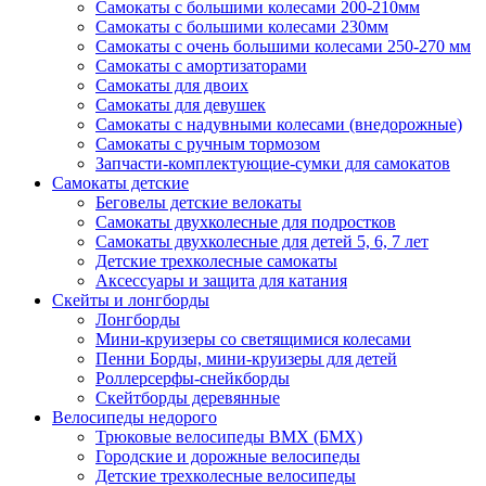
Самокаты с большими колесами 200-210мм
Самокаты с большими колесами 230мм
Самокаты с очень большими колесами 250-270 мм
Самокаты с амортизаторами
Самокаты для двоих
Самокаты для девушек
Самокаты с надувными колесами (внедорожные)
Самокаты с ручным тормозом
Запчасти-комплектующие-сумки для самокатов
Самокаты детские
Беговелы детские велокаты
Самокаты двухколесные для подростков
Самокаты двухколесные для детей 5, 6, 7 лет
Детские трехколесные самокаты
Аксессуары и защита для катания
Cкейты и лонгборды
Лонгборды
Мини-круизеры со светящимися колесами
Пенни Борды, мини-круизеры для детей
Роллерсерфы-снейкборды
Скейтборды деревянные
Велосипеды недорого
Трюковые велосипеды BMX (БМХ)
Городские и дорожные велосипеды
Детские трехколесные велосипеды