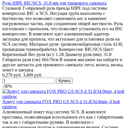
Руль HIPE IHC/SCS, 31.8 мм для трюкового самоката
Стальной Т-образный руль бренда HIPE под системы
компрессии IHC и SCS. Несущая труба выполнена с
баттингом, что позволяет сэкономить вес в наименее
нагруженных частях, при сохранении общей жесткости. Руль
изготовлен с пропилом, что позволяет установить его на IHC
компрессию. В комплекте идет алюминиевый адаптер-
заглушка для пропила, что актуально для установки руля на
SCS систему. Материал руля- хромомолибденовая сталь 4130,
прошедшая термообработку. Компрессия: IHC/SCS Цвет:
Коричневый Вес руля (кг): 1.28 Диаметр руля (мм): 31.8
Габариты руля (см): 60х70см В нашем магазине вы найдете и
другие запчасти для трюкового самоката: пеги, колеса, вилка,
хомут и шкурка.
6,270 руб.
3,499 руб.
-30%
Хомут для самоката FOX PRO GS SCS d 31.8/34.9mm, 4 bolt
rainbow
Алюминиевый хомут под систему SCS. В комплекте
проставка, позволяющая использовать его как с габаритными
так и не с габаритными рулями. В комплекте с
компрессионным болтом и алюминиевым якорем. Система