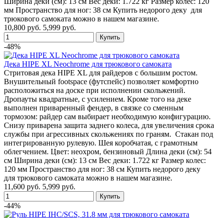
Ширина деки (см): 13 см Вес деки: 1.722 кг Размер колес: 120
мм Пространство для ног: 38 см Купить недорого деку для
трюкового самоката можно в нашем магазине.
10,800 руб.
5,999 руб.
-48%
Дека HIPE XL Neochrome для трюкового самоката
Стритовая дека HIPE XL для райдеров с большим ростом.
Внушительный footspace (футспейс) позволяет комфортно
расположиться на доске при исполнении скольжений.
Дропауты квадратные, с усилением. Кроме того на деке
выполнен приваренный фендер, в связке со сменным
тормозом: райдер сам выбирает необходимую конфигурацию.
Снизу приварена защита заднего колеса, для увеличения срока
службы при агрессивных скольжениях по граням. Стакан под
интегрированную рулевую. Шея коробчатая, с грамотным
облегчением. Цвет: неохром, бензиновый Длина деки (см): 54
см Ширина деки (см): 13 см Вес деки: 1.722 кг Размер колес:
120 мм Пространство для ног: 38 см Купить недорого деку
для трюкового самоката можно в нашем магазине.
11,600 руб.
5,999 руб.
-44%