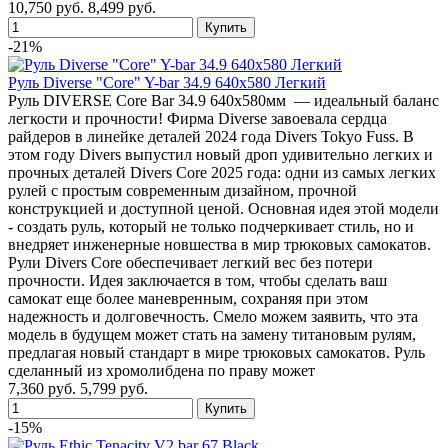
10,750 руб.
8,499 руб.
-21%
Руль Diverse "Core" Y-bar 34.9 640x580 Легкий
Руль DIVERSE Core Bar 34.9 640x580мм — идеальный баланс
легкости и прочности! Фирма Diverse завоевала сердца
райдеров в линейке деталей 2024 года Divers Tokyo Fuss. В
этом году Divers выпустил новый дроп удивительно легких и
прочных деталей Divers Core 2025 года: одни из самых легких
рулей с простым современным дизайном, прочной
конструкцией и доступной ценой. Основная идея этой модели
- создать руль, который не только подчеркивает стиль, но и
внедряет инженерные новшества в мир трюковых самокатов.
Рули Divers Core обеспечивает легкий вес без потери
прочности. Идея заключается в том, чтобы сделать ваш
самокат еще более маневренным, сохраняя при этом
надежность и долговечность. Смело можем заявить, что эта
модель в будущем может стать на замену титановым рулям,
предлагая новый стандарт в мире трюковых самокатов. Руль
сделанный из хромолибдена по праву может
7,360 руб.
5,799 руб.
-15%