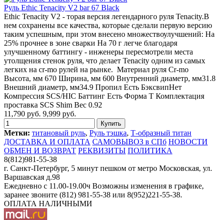
Руль Ethic Tenacity V2 bar 67 Black
Ethic Tenacity V2 - торая версия легендарного руля Tenacity.В
нем сохранены все качества, которые сделали первую версию
таким успешным, при этом внесено множествоулучшений: На
25% прочнее в зоне сварки На 70 г легче благодаря
улучшенному баттингу - инженеры пересмотрели места
утолщения стенок руля, что делает Tenacity одним из самых
легких на cr-mo рулей на рынке. Материал руля Cr-mo
Высота, мм 670 Ширина, мм 600 Внутренний диаметр, мм31.8
Внешний диаметр, мм34.9 Пропил Есть БэксвипНет
Компрессия SCS/HIC Баттинг Есть Форма T Комплектация
проставка SCS Shim Вес 0.92
11,790 руб.
9,999 руб.
Метки:
титановый руль
,
Руль тэшка
,
Т-образный титан
ДОСТАВКА И ОПЛАТА
САМОВЫВОЗ в СПб
НОВОСТИ
ОБМЕН И ВОЗВРАТ
РЕКВИЗИТЫ
ПОЛИТИКА
8(812)981-55-38
г. Санкт-Петербург, 5 минут пешком от метро Московская, ул.
Варшавская д.98
Ежедневно c 11.00-19.00ч Возможны изменения в графике,
заранее звоните (812) 981-55-38 или 8(952)221-55-38.
ОПЛАТА НАЛИЧНЫМИ