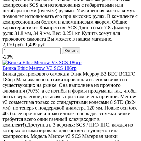
компрессии SCS для использования с габаритными или
негабаритными (oversize) рулями. Увеличенная высота хомута
позволяет использовать его при высоких рулях. В комплекте с
компрессионным болтом и алюминиевым якорем. Общие
характеристики: Компрессия: SCS Длина (см): 7.8 Диаметр
руля: 31.8 мм, 34.9 мм. Вес: 0.251 кг. Купить хомут для
трюкового самоката Вы можете в нашем магазине.
2,150 руб.
1,499 руб.
-20%
Вилка Ethic Merrow V3 SCS 186гр
Вилка для трюкового самоката Этик Мерроу В3 ВЕС ВСЕГО
186гр Максимально оптимизированная и легкая вилка из
существующих на рынке. Она выполнена из прочного
алюминия (7075), а ее изгибы и формы продуманы так, чтобы
быть сверхлегкой, оставаясь при этом очень прочной. Merrow
v3 совместима только со стандартными колесами 8 STD (8x24
мм), но теперь с поддержкой диаметра 120 мм. Новые оси torx
40: более прочные и практичные теперь для затяжки вилки
требуется всего один гаечный ключ(входит в
комплект!).Доступна в 3 версиях: SCS / HIC/ IHC, каждая из
которых оптимизирована для соответствующего типа
компрессии. Модель Merrow v3 SCS Материал вилки