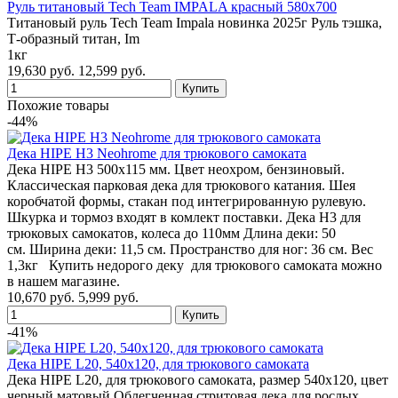
Руль титановый Tech Team IMPALA красный 580x700
Титановый руль Tech Team Impala новинка 2025г Руль тэшка,
Т-образный титан, Im
1кг
19,630 руб.
12,599 руб.
Похожие товары
-44%
Дека HIPE H3 Neohrome для трюкового самоката
Дека HIPE H3 500х115 мм. Цвет неохром, бензиновый.
Классическая парковая дека для трюкового катания. Шея
коробчатой формы, стакан под интегрированную рулевую.
Шкурка и тормоз входят в комлект поставки. Дека H3 для
трюковых самокатов, колеса до 110мм Длина деки: 50
см. Ширина деки: 11,5 см. Пространство для ног: 36 см. Вес
1,3кг Купить недорого деку для трюкового самоката можно
в нашем магазине.
10,670 руб.
5,999 руб.
-41%
Дека HIPE L20, 540х120, для трюкового самоката
Дека HIPE L20, для трюкового самоката, размер 540х120, цвет
черный матовый Облегченная стритовая дека для рослых