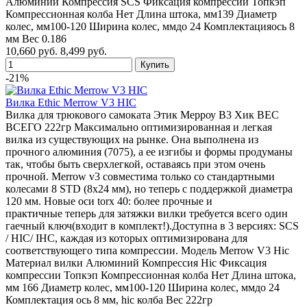
Алюминий Компрессия SCS Фиксация компрессии Топкэп
Компрессионная колба Нет Длина штока, мм139 Диаметр
колес, мм100-120 Ширина колес, ммдо 24 Комплектацияось 8
мм Вес 0.186
10,660 руб.
8,499 руб.
-21%
Вилка Ethic Merrow V3 HIC
Вилка для трюкового самоката Этик Мерроу В3 Хик ВЕС
ВСЕГО 222гр Максимально оптимизированная и легкая
вилка из существующих на рынке. Она выполнена из
прочного алюминия (7075), а ее изгибы и формы продуманы
так, чтобы быть сверхлегкой, оставаясь при этом очень
прочной. Merrow v3 совместима только со стандартными
колесами 8 STD (8x24 мм), но теперь с поддержкой диаметра
120 мм. Новые оси torx 40: более прочные и
практичные теперь для затяжки вилки требуется всего один
гаечный ключ(входит в комплект!).Доступна в 3 версиях: SCS
/ HIC/ IHC, каждая из которых оптимизирована для
соответствующего типа компрессии. Модель Merrow V3 Hic
Материал вилки Алюминий Компрессия Hic Фиксация
компрессии Топкэп Компрессионная колба Нет Длина штока,
мм 166 Диаметр колес, мм100-120 Ширина колес, ммдо 24
Комплектация ось 8 мм, hic колба Вес 222гр