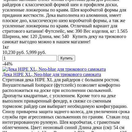
райдеров с классической формой шеи и профилем доски,
усиленные лонжероны по краям. Шея коробчатой формы для
придания жесткости. Дека выполнена из алюминия, имеет
плоское дно, классическую шею коробчатой формы, а так же
усиленные лонжероны по краям. Отличный вариант для
стритового катания! Футспейс, мм: 390 Вес изделия, кг: 1.565
Ширина, мм: 120 Длина, мм: 540 Купить деку на трюкового
самокат выгодно можно в нашем магазине!
1кг
10,230 руб.
5,999 руб.
-44%
Дека HIPE XL, Neo-blue для трюкового самоката
Стритовая дека HIPE XL для райдеров с большим ростом.
Внушительный footspace (футспейс) позволяет комфортно
расположиться на доске при исполнении скольжений.
Дропауты квадратные, с усилением. Кроме того на деке
выполнен приваренный фендер, в связке со сменным
тормозом: райдер сам выбирает необходимую конфигурацию.
Снизу приварена защита заднего колеса, для увеличения срока
службы при агрессивных скольжениях по граням. Стакан под
интегрированную рулевую. Шея коробчатая, с грамотным
облегчением. Цвет: неоновый синий Длина деки (см): 54 см