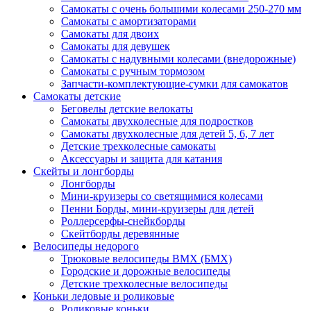
Самокаты с очень большими колесами 250-270 мм
Самокаты с амортизаторами
Самокаты для двоих
Самокаты для девушек
Самокаты с надувными колесами (внедорожные)
Самокаты с ручным тормозом
Запчасти-комплектующие-сумки для самокатов
Самокаты детские
Беговелы детские велокаты
Самокаты двухколесные для подростков
Самокаты двухколесные для детей 5, 6, 7 лет
Детские трехколесные самокаты
Аксессуары и защита для катания
Cкейты и лонгборды
Лонгборды
Мини-круизеры со светящимися колесами
Пенни Борды, мини-круизеры для детей
Роллерсерфы-снейкборды
Скейтборды деревянные
Велосипеды недорого
Трюковые велосипеды BMX (БМХ)
Городские и дорожные велосипеды
Детские трехколесные велосипеды
Коньки ледовые и роликовые
Роликовые коньки