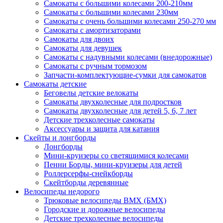
Самокаты с большими колесами 200-210мм
Самокаты с большими колесами 230мм
Самокаты с очень большими колесами 250-270 мм
Самокаты с амортизаторами
Самокаты для двоих
Самокаты для девушек
Самокаты с надувными колесами (внедорожные)
Самокаты с ручным тормозом
Запчасти-комплектующие-сумки для самокатов
Самокаты детские
Беговелы детские велокаты
Самокаты двухколесные для подростков
Самокаты двухколесные для детей 5, 6, 7 лет
Детские трехколесные самокаты
Аксессуары и защита для катания
Cкейты и лонгборды
Лонгборды
Мини-круизеры со светящимися колесами
Пенни Борды, мини-круизеры для детей
Роллерсерфы-снейкборды
Скейтборды деревянные
Велосипеды недорого
Трюковые велосипеды BMX (БМХ)
Городские и дорожные велосипеды
Детские трехколесные велосипеды