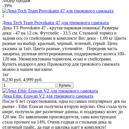
Лидер продаж
-39%
2
Дека Tech Team Provokator 47 для трюкового самоката
Дека TT Provokator 47 - крутая парковая новинка! Размеры
деки - 47 на 12 см. Футспейс - 33.5 см. Стальной тормоз и
задняя ось со спейсерами в комплекте Вес деки - 1,09 кг Цвета
разные на выбор: красный, черный, зеленый, серый. Цена
указана за 1шт. Цвета разные, уточняйте. Передняя часть
заварена, рулевая интегрированная, поддерживает колеса 100-
120 мм. Укомплектована тормозом, осью и спейсерами.
Купить недорого деку Провокатор для трюкового самоката
можно в нашем магазине.
1кг
8,230 руб.
4,999 руб.
Дека Ethic Erawan V2 для трюкового самоката
После 6 лет существования, одна из самых популярных дек на
рынке - Ethic Erawan получила вторую версию. Она стала чуть
шире, получила две различные длины, и поддержку колес до
120 мм. По заявлениям производителя, сама конструкция
стала прочнее на 14%. Очень годная и стильная дека за
отличный прайс, да еще и шкурка идет в комплекте!