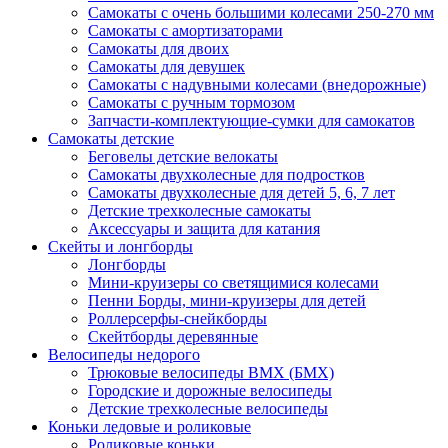
Самокаты с очень большими колесами 250-270 мм
Самокаты с амортизаторами
Самокаты для двоих
Самокаты для девушек
Самокаты с надувными колесами (внедорожные)
Самокаты с ручным тормозом
Запчасти-комплектующие-сумки для самокатов
Самокаты детские
Беговелы детские велокаты
Самокаты двухколесные для подростков
Самокаты двухколесные для детей 5, 6, 7 лет
Детские трехколесные самокаты
Аксессуары и защита для катания
Cкейты и лонгборды
Лонгборды
Мини-круизеры со светящимися колесами
Пенни Борды, мини-круизеры для детей
Роллерсерфы-снейкборды
Скейтборды деревянные
Велосипеды недорого
Трюковые велосипеды BMX (БМХ)
Городские и дорожные велосипеды
Детские трехколесные велосипеды
Коньки ледовые и роликовые
Роликовые коньки