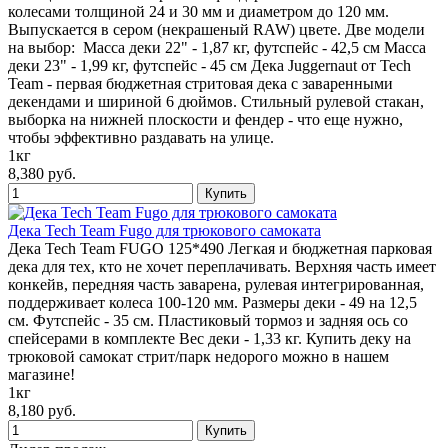
колесами толщиной 24 и 30 мм и диаметром до 120 мм.
Выпускается в сером (некрашеный RAW) цвете. Две модели
на выбор: Масса деки 22" - 1,87 кг, футспейс - 42,5 см Масса
деки 23" - 1,99 кг, футспейс - 45 см Дека Juggernaut от Tech
Team - первая бюджетная стритовая дека с заваренными
декендами и шириной 6 дюймов. Стильный рулевой стакан,
выборка на нижней плоскости и фендер - что еще нужно,
чтобы эффективно раздавать на улице.
1кг
8,380 руб.
Дека Tech Team Fugo для трюкового самоката
Дека Tech Team FUGO 125*490 Легкая и бюджетная парковая
дека для тех, кто не хочет переплачивать. Верхняя часть имеет
конкейв, передняя часть заварена, рулевая интегрированная,
поддерживает колеса 100-120 мм. Размеры деки - 49 на 12,5
см. Футспейс - 35 см. Пластиковый тормоз и задняя ось со
спейсерами в комплекте Вес деки - 1,33 кг. Купить деку на
трюковой самокат стрит/парк недорого можно в нашем
магазине!
1кг
8,180 руб.