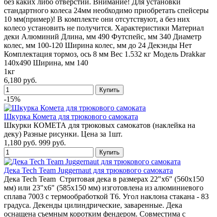
без каких либо отверстий. Внимание! Для установки
стандартного колеса 24мм необходимо приобретать спейсеры
10 мм(пример)! В комплекте они отсутствуют, а без них
колесо установить не получится. Характеристики Материал
деки Алюминий Длина, мм 490 Футспейс, мм 340 Диаметр
колес, мм 100-120 Ширина колес, мм до 24 Декэнды Нет
Комплектация тормоз, ось 8 мм Вес 1.532 кг Модель Drakkar
140x490 Ширина, мм 140
1кг
6,180 руб.
-15%
Шкурка Комета для трюкового самоката
Шкурки КОМЕТА для трюковых самокатов (наклейка на
деку) Разные рисунки. Цена за 1шт.
1,180 руб.
999 руб.
Дека Tech Team Juggernaut для трюкового самоката
Дека Tech Team Стритовая дека в размерах 22"х6" (560х150
мм) или 23"х6" (585х150 мм) изготовлена из алюминиевого
сплава 7003 с термообработкой T6. Угол наклона стакана - 83
градуса. Декенды цилиндрические, заваренные. Дека
оснащена съемным коротким фендером. Совместима с