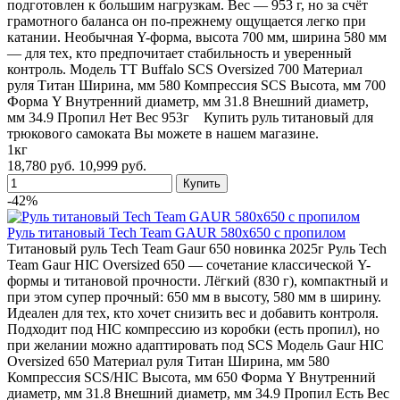
подготовлен к большим нагрузкам. Вес — 953 г, но за счёт
грамотного баланса он по-прежнему ощущается легко при
катании. Необычная Y-форма, высота 700 мм, ширина 580 мм
— для тех, кто предпочитает стабильность и уверенный
контроль. Модель TT Buffalo SCS Oversized 700 Материал
руля Титан Ширина, мм 580 Компрессия SCS Высота, мм 700
Форма Y Внутренний диаметр, мм 31.8 Внешний диаметр,
мм 34.9 Пропил Нет Вес 953г Купить руль титановый для
трюкового самоката Вы можете в нашем магазине.
1кг
18,780 руб.
10,999 руб.
-42%
Руль титановый Tech Team GAUR 580x650 с пропилом
Титановый руль Tech Team Gaur 650 новинка 2025г Руль Tech
Team Gaur HIC Oversized 650 — сочетание классической Y-
формы и титановой прочности. Лёгкий (830 г), компактный и
при этом супер прочный: 650 мм в высоту, 580 мм в ширину.
Идеален для тех, кто хочет снизить вес и добавить контроля.
Подходит под HIC компрессию из коробки (есть пропил), но
при желании можно адаптировать под SCS Модель Gaur HIC
Oversized 650 Материал руля Титан Ширина, мм 580
Компрессия SCS/HIC Высота, мм 650 Форма Y Внутренний
диаметр, мм 31.8 Внешний диаметр, мм 34.9 Пропил Есть Вес