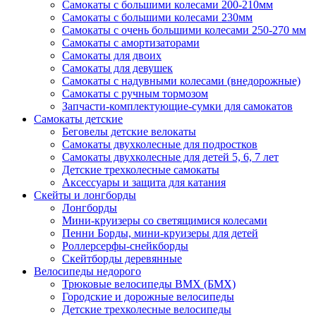
Самокаты с большими колесами 200-210мм
Самокаты с большими колесами 230мм
Самокаты с очень большими колесами 250-270 мм
Самокаты с амортизаторами
Самокаты для двоих
Самокаты для девушек
Самокаты с надувными колесами (внедорожные)
Самокаты с ручным тормозом
Запчасти-комплектующие-сумки для самокатов
Самокаты детские
Беговелы детские велокаты
Самокаты двухколесные для подростков
Самокаты двухколесные для детей 5, 6, 7 лет
Детские трехколесные самокаты
Аксессуары и защита для катания
Cкейты и лонгборды
Лонгборды
Мини-круизеры со светящимися колесами
Пенни Борды, мини-круизеры для детей
Роллерсерфы-снейкборды
Скейтборды деревянные
Велосипеды недорого
Трюковые велосипеды BMX (БМХ)
Городские и дорожные велосипеды
Детские трехколесные велосипеды