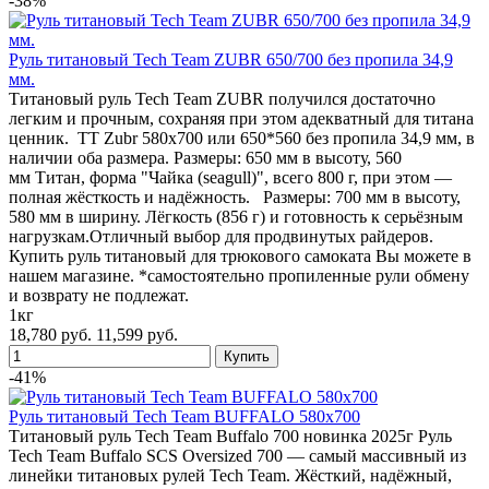
-38%
Руль титановый Tech Team ZUBR 650/700 без пропила 34,9
мм.
Титановый руль Tech Team ZUBR получился достаточно
легким и прочным, сохраняя при этом адекватный для титана
ценник. TT Zubr 580x700 или 650*560 без пропила 34,9 мм, в
наличии оба размера. Размеры: 650 мм в высоту, 560
мм Титан, форма "Чайка (seagull)", всего 800 г, при этом —
полная жёсткость и надёжность. Размеры: 700 мм в высоту,
580 мм в ширину. Лёгкость (856 г) и готовность к серьёзным
нагрузкам.Отличный выбор для продвинутых райдеров.
Купить руль титановый для трюкового самоката Вы можете в
нашем магазине. *самостоятельно пропиленные рули обмену
и возврату не подлежат.
1кг
18,780 руб.
11,599 руб.
-41%
Руль титановый Tech Team BUFFALO 580x700
Титановый руль Tech Team Buffalo 700 новинка 2025г Руль
Tech Team Buffalo SCS Oversized 700 — самый массивный из
линейки титановых рулей Tech Team. Жёсткий, надёжный,