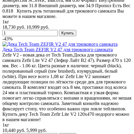
Компрессия SCS/HIC Высота, мм 650 ФормаT Внутренний
диаметр, мм 31.8 Внешний диаметр, мм 34.9 Пропил Есть Вес
0.818 Купить руль титановый для трюкового самоката Вы
можете в нашем магазине.
1кг
18,730 руб.
10,999 руб.
-43%
Дека Tech Team ZEFIR V2 47 для трюкового самоката
Zefir V2 - новая дека от Tech Team.Доска для трюкового
самоката Zefir Lite V2 47 (Зефир Лайт В2 47). Размер 470 х 120
мм. Вес - 1.06 кг. Цвета разные в наличии: черный (black),
полированный серый (raw brushed), изумрудный, белый
(white). При весе всего 1,08 кг Zefir Lite V2 занимает
лидирующие позиции по лёгкости среди дек для трюкового
самоката. В комплект входят ось 8 мм, проставки под колеса
24 мм и пластиковый тормоз. Компактная и узкая форма
помогает легко справляться с випами и вращениями, не мешая
общему контролю самоката. Заметный конкейв надежно
фиксирует стопу, что особенно важно при ловле тейлвипов.
Купить деку Tech Team Zefir Lite V2 120х470 недорого можно
в нашем магазине!
1кг
10,440 руб.
5,999 руб.