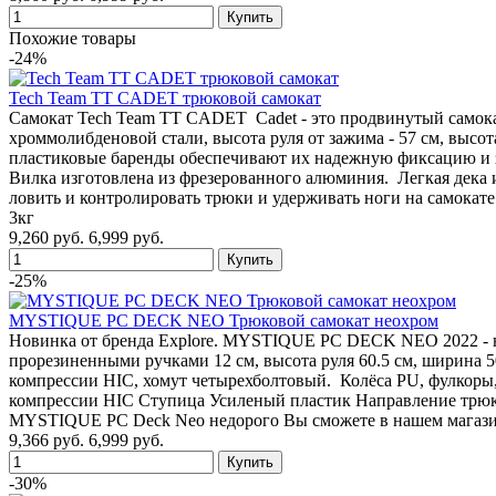
Похожие товары
-24%
Tech Team TT CADET трюковой самокат
Самокат Tech Team TT CADET Cadet - это продвинутый самокат
хроммолибденовой стали, высота руля от зажима - 57 см, высот
пластиковые баренды обеспечивают их надежную фиксацию и за
Вилка изготовлена из фрезерованного алюминия. Легкая дека
ловить и контролировать трюки и удерживать ноги на самокате
3кг
9,260 руб.
6,999 руб.
-25%
MYSTIQUE PC DECK NEO Трюковой самокат неохром
Новинка от бренда Explore. MYSTIQUE PC DECK NEO 2022 - нед
прорезиненными ручками 12 см, высота руля 60.5 см, ширина 5
компрессии HIC, хомут четырехболтовый. Колёса PU, фулкоры
компрессии HIC Ступица Усиленый пластик Направление трюков
MYSTIQUE PC Deck Neo недорого Вы сможете в нашем магази
9,366 руб.
6,999 руб.
-30%