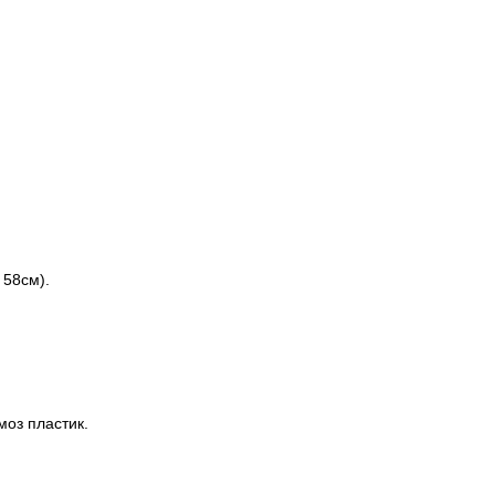
 58см).
моз пластик.