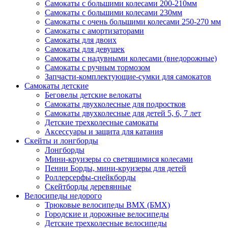
Самокаты с большими колесами 200-210мм
Самокаты с большими колесами 230мм
Самокаты с очень большими колесами 250-270 мм
Самокаты с амортизаторами
Самокаты для двоих
Самокаты для девушек
Самокаты с надувными колесами (внедорожные)
Самокаты с ручным тормозом
Запчасти-комплектующие-сумки для самокатов
Самокаты детские
Беговелы детские велокаты
Самокаты двухколесные для подростков
Самокаты двухколесные для детей 5, 6, 7 лет
Детские трехколесные самокаты
Аксессуары и защита для катания
Cкейты и лонгборды
Лонгборды
Мини-круизеры со светящимися колесами
Пенни Борды, мини-круизеры для детей
Роллерсерфы-снейкборды
Скейтборды деревянные
Велосипеды недорого
Трюковые велосипеды BMX (БМХ)
Городские и дорожные велосипеды
Детские трехколесные велосипеды