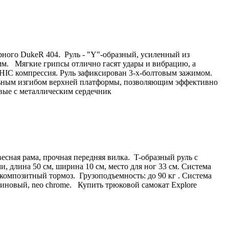
рного DukeR 404. Руль - "Y"-образный, усиленный из
,9 мм. Мягкие грипсы отлично гасят удары и вибрацию, а
HIC компрессия. Руль зафиксирован 3-х-болтовым зажимом.
альным изгибом верхней платформы, позволяющим эффективно
овые с металлическим сердечник
сная рама, прочная передняя вилка. T-образный руль с
, длина 50 см, ширина 10 см, место для ног 33 см. Система
омпозитный тормоз. Грузоподъемность: до 90 кг . Система
иновый, neo chrome. Купить трюковой самокат Explore