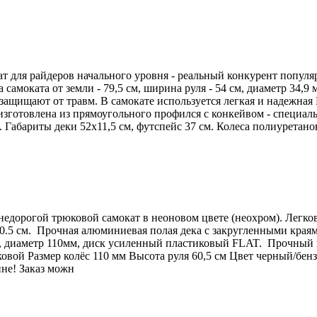
 для райдеров начального уровня - реальный конкурент популя
а самоката от земли - 79,5 см, ширина руля - 54 см, диаметр 34
щищают от травм. В самокате используется легкая и надежная 
 изготовлена из прямоугольного профился с конкейвом - специ
. Габариты деки 52х11,5 см, футспейс 37 см. Колеса полиуретан
орогой трюковой самокат в неоновом цвете (неохром). Легкове
0.5 см. Прочная алюминиевая полая дека с закругленными краями
, диаметр 110мм, диск усиленный пластиковый FLAT. Прочный к
ой Размер колёс 110 мм Высота руля 60,5 см Цвет черный/бенз
не! Заказ можн