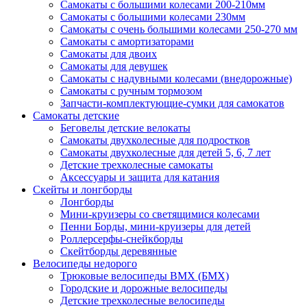
Самокаты с большими колесами 200-210мм
Самокаты с большими колесами 230мм
Самокаты с очень большими колесами 250-270 мм
Самокаты с амортизаторами
Самокаты для двоих
Самокаты для девушек
Самокаты с надувными колесами (внедорожные)
Самокаты с ручным тормозом
Запчасти-комплектующие-сумки для самокатов
Самокаты детские
Беговелы детские велокаты
Самокаты двухколесные для подростков
Самокаты двухколесные для детей 5, 6, 7 лет
Детские трехколесные самокаты
Аксессуары и защита для катания
Cкейты и лонгборды
Лонгборды
Мини-круизеры со светящимися колесами
Пенни Борды, мини-круизеры для детей
Роллерсерфы-снейкборды
Скейтборды деревянные
Велосипеды недорого
Трюковые велосипеды BMX (БМХ)
Городские и дорожные велосипеды
Детские трехколесные велосипеды