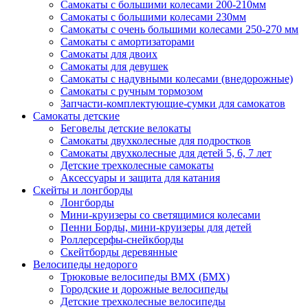
Самокаты с большими колесами 200-210мм
Самокаты с большими колесами 230мм
Самокаты с очень большими колесами 250-270 мм
Самокаты с амортизаторами
Самокаты для двоих
Самокаты для девушек
Самокаты с надувными колесами (внедорожные)
Самокаты с ручным тормозом
Запчасти-комплектующие-сумки для самокатов
Самокаты детские
Беговелы детские велокаты
Самокаты двухколесные для подростков
Самокаты двухколесные для детей 5, 6, 7 лет
Детские трехколесные самокаты
Аксессуары и защита для катания
Cкейты и лонгборды
Лонгборды
Мини-круизеры со светящимися колесами
Пенни Борды, мини-круизеры для детей
Роллерсерфы-снейкборды
Скейтборды деревянные
Велосипеды недорого
Трюковые велосипеды BMX (БМХ)
Городские и дорожные велосипеды
Детские трехколесные велосипеды