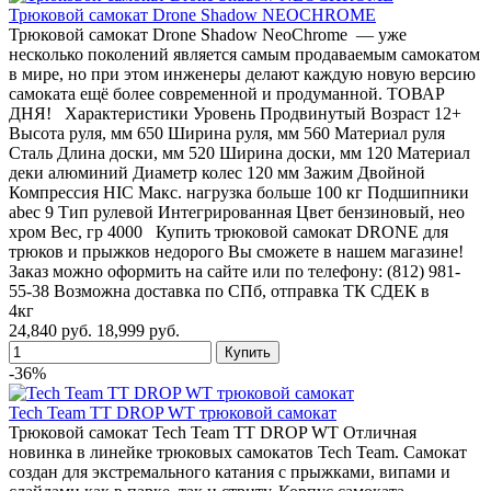
Трюковой самокат Drone Shadow NEOCHROME
Трюковой самокат Drone Shadow NeoChrome — уже
несколько поколений является самым продаваемым самокатом
в мире, но при этом инженеры делают каждую новую версию
самоката ещё более современной и продуманной. ТОВАР
ДНЯ! Характеристики Уровень Продвинутый Возраст 12+
Высота руля, мм 650 Ширина руля, мм 560 Материал руля
Сталь Длина доски, мм 520 Ширина доски, мм 120 Материал
деки алюминий Диаметр колес 120 мм Зажим Двойной
Компрессия HIC Макс. нагрузка больше 100 кг Подшипники
abec 9 Тип рулевой Интегрированная Цвет бензиновый, нео
хром Вес, гр 4000 Купить трюковой самокат DRONE для
трюков и прыжков недорого Вы сможете в нашем магазине!
Заказ можно оформить на сайте или по телефону: (812) 981-
55-38 Возможна доставка по СПб, отправка ТК СДЕК в
4кг
24,840 руб.
18,999 руб.
-36%
Tech Team TT DROP WT трюковой самокат
Трюковой самокат Tech Team TT DROP WT Отличная
новинка в линейке трюковых самокатов Tech Team. Самокат
создан для экстремального катания с прыжками, випами и