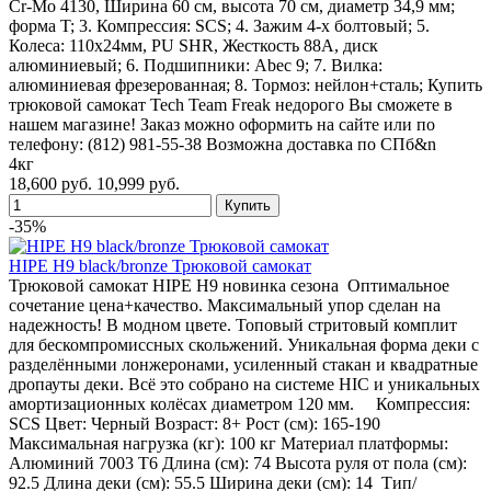
Cr-Mo 4130, Ширина 60 см, высота 70 см, диаметр 34,9 мм;
форма T; 3. Компрессия: SCS; 4. Зажим 4-х болтовый; 5.
Колеса: 110х24мм, PU SHR, Жесткость 88А, диск
алюминиевый; 6. Подшипники: Abec 9; 7. Вилка:
алюминиевая фрезерованная; 8. Тормоз: нейлон+сталь; Купить
трюковой самокат Tech Team Freak недорого Вы сможете в
нашем магазине! Заказ можно оформить на сайте или по
телефону: (812) 981-55-38 Возможна доставка по СПб&n
4кг
18,600 руб.
10,999 руб.
-35%
HIPE H9 black/bronze Трюковой самокат
Трюковой самокат HIPE H9 новинка сезона Оптимальное
сочетание цена+качество. Максимальный упор сделан на
надежность! В модном цвете. Топовый стритовый комплит
для бескомпромиссных скольжений. Уникальная форма деки с
разделёнными лонжеронами, усиленный стакан и квадратные
дропауты деки. Всё это собрано на системе HIC и уникальных
амортизационных колёсах диаметром 120 мм. Компрессия:
SCS Цвет: Черный Возраст: 8+ Рост (см): 165-190
Максимальная нагрузка (кг): 100 кг Материал платформы:
Алюминий 7003 T6 Длина (см): 74 Высота руля от пола (см):
92.5 Длина деки (см): 55.5 Ширина деки (см): 14 Тип/