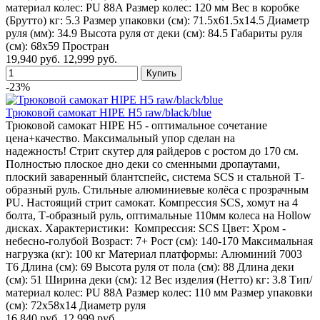
материал колес: PU 88A Размер колес: 120 мм Вес в коробке
(Брутто) кг: 5.3 Размер упаковки (см): 71.5х61.5х14.5 Диаметр
руля (мм): 34.9 Высота руля от деки (см): 84.5 Габариты руля
(см): 68х59 Простран
19,940 руб.
12,999 руб.
-23%
Трюковой самокат HIPE H5 raw/black/blue
Трюковой самокат HIPE H5 - оптимальное сочетание
цена+качество. Максимальный упор сделан на
надежность! Cтрит скутер для райдеров с ростом до 170 см.
Полностью плоское дно деки со сменными дропаутами,
плоский заваренный блантспейс, система SCS и стальной Т-
образный руль. Стильные алюминиевые колёса с прозрачным
PU. Настоящий стрит самокат. Компрессия SCS, хомут на 4
болта, Т-образный руль, оптимальные 110мм колеса на Hollow
дисках. Характеристики: Компрессия: SCS Цвет: Хром -
небесно-голубой Возраст: 7+ Рост (см): 140-170 Максимальная
нагрузка (кг): 100 кг Материал платформы: Алюминий 7003
T6 Длина (см): 69 Высота руля от пола (см): 88 Длина деки
(см): 51 Ширина деки (см): 12 Вес изделия (Нетто) кг: 3.8 Тип/
материал колес: PU 88A Размер колес: 110 мм Размер упаковки
(см): 72x58x14 Диаметр руля
16,840 руб.
12,999 руб.