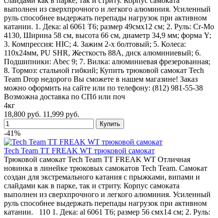
слайдами как в парке, так и стриту. Корпус самоката
выполнен из сверхпрочного и легкого алюминия. Усиленный
руль способнее выдержать перепады нагрузок при активном
катании. 1. Дека: al 6061 Т6; размер 49смх12 см; 2. Руль: Cr-Mo
4130, Ширина 58 см, высота 66 см, диаметр 34,9 мм; форма Y;
3. Компрессия: HIC; 4. Зажим 2-х болтовый; 5. Колеса:
110х24мм, PU SHR, Жесткость 88А, диск алюминиевый; 6.
Подшипники: Abec 9; 7. Вилка: алюминиевая фрезерованная;
8. Тормоз: стальной гибкий; Купить трюковой самокат Tech
Team Drop недорого Вы сможете в нашем магазине! Заказ
можно оформить на сайте или по телефону: (812) 981-55-38
Возможна доставка по СПб или поч
4кг
18,800 руб.
11,999 руб.
-41%
Tech Team TT FREAK WT трюковой самокат
Трюковой самокат Tech Team TT FREAK WT Отличная
новинка в линейке трюковых самокатов Tech Team. Самокат
создан для экстремального катания с прыжками, випами и
слайдами как в парке, так и стриту. Корпус самоката
выполнен из сверхпрочного и легкого алюминия. Усиленный
руль способнее выдержать перепады нагрузок при активном
катании. 110 1. Дека: al 6061 Т6; размер 56 смх14 см; 2. Руль: