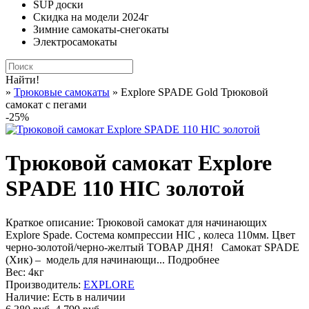
SUP доски
Скидка на модели 2024г
Зимние самокаты-снегокаты
Электросамокаты
Найти!
»
Трюковые самокаты
» Explore SPADE Gold Трюковой
самокат с пегами
-25%
Трюковой самокат Explore
SPADE 110 HIC золотой
Краткое описание:
Трюковой самокат для начинающих
Explore Spade. Состема компрессии HIC , колеса 110мм. Цвет
черно-золотой/черно-желтый ТОВАР ДНЯ! Самокат SPADE
(Хик) – модель для начинающи...
Подробнее
Вес:
4кг
Производитель:
EXPLORE
Наличие:
Есть в наличии