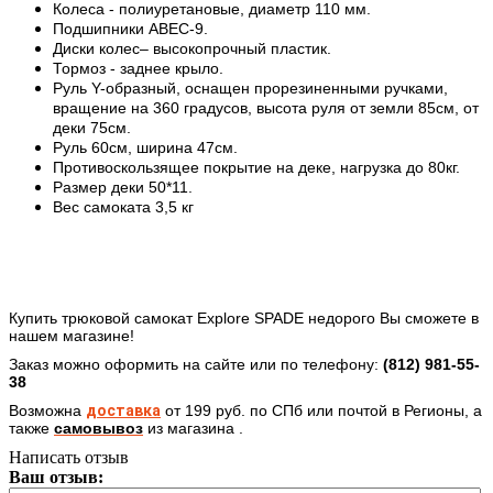
Колеса - полиуретановые, диаметр 110 мм.
Подшипники ABEC-9.
Диски колес– высокопрочный пластик.
Тормоз - заднее крыло.
Руль Y-образный, оснащен прорезиненными ручками,
вращение на 360 градусов, высота руля от земли 85см, от
деки 75см.
Руль 60см, ширина 47см.
Противоскользящее покрытие на деке, нагрузка до 80кг.
Размер деки 50*11.
Вес самоката 3,5 кг
Купить трюковой самокат Explore SPADE недорого Вы сможете в
нашем магазине!
Заказ можно оформить на сайте или по телефону:
(812) 981-55-
38
Возможна
доставка
от 199 руб. по СПб
или почтой в Регионы
, а
также
самовывоз
из магазина .
Написать отзыв
Ваш отзыв: