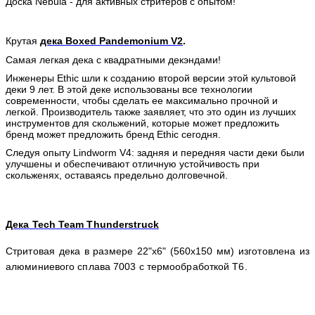
Доска Nebula - для активных стритеров с опытом! 
Крутая
дека Boxed Pandemonium V2
.
Самая легкая дека с квадратными декэндами!
Инженеры Ethic шли к созданию второй версии этой культовой
деки 9 лет. В этой деке использованы все технологии
современности, чтобы сделать ее максимально прочной и
легкой. Производитель также заявляет, что это один из лучших
инструментов для скольжений, которые может предложить
бренд может предложить бренд Ethic сегодня.
Следуя опыту Lindworm V4: задняя и передняя части деки были
улучшены и обеспечивают отличную устойчивость при
скольженях, оставаясь предельно долговечной.
Дека Tech Team Thunderstruck
Стритовая дека в размере 22"х6" (560х150 мм) изготовлена из
а
люминиевого сплава 7003 с термообработкой T6.