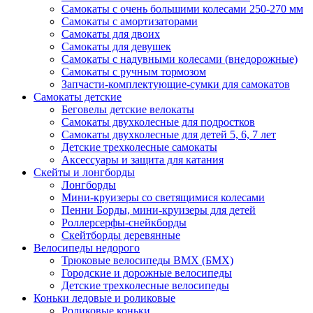
Самокаты с очень большими колесами 250-270 мм
Самокаты с амортизаторами
Самокаты для двоих
Самокаты для девушек
Самокаты с надувными колесами (внедорожные)
Самокаты с ручным тормозом
Запчасти-комплектующие-сумки для самокатов
Самокаты детские
Беговелы детские велокаты
Самокаты двухколесные для подростков
Самокаты двухколесные для детей 5, 6, 7 лет
Детские трехколесные самокаты
Аксессуары и защита для катания
Cкейты и лонгборды
Лонгборды
Мини-круизеры со светящимися колесами
Пенни Борды, мини-круизеры для детей
Роллерсерфы-снейкборды
Скейтборды деревянные
Велосипеды недорого
Трюковые велосипеды BMX (БМХ)
Городские и дорожные велосипеды
Детские трехколесные велосипеды
Коньки ледовые и роликовые
Роликовые коньки