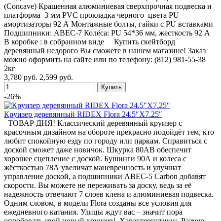
(Concave) Крашенная алюминиевая сверхпрочная подвеска и
платформа 3 мм PVC прокладка черного цвета PU
амортизаторы 92 А Монтажные болты, гайки с PU вставками
Подшипники: ABEC-7 Колёса: PU 54*36 мм, жесткость 92 А
В коробке : в собранном виде Купить скейтборд
деревянный недорого Вы сможете в нашем магазине! Заказ
можно оформить на сайте или по телефону: (812) 981-55-38
2кг
3,780 руб.
2,599 руб.
-26%
Круизер деревянный RIDEX Flora 24.5″X7.25″
ТОВАР ДНЯ! Классический деревянный круизер с
красочным дизайном на обороте прекрасно подойдёт тем, кто
любит спокойную езду по городу или паркам. Справиться с
доской сможет даже новичок. Шкурка 80АВ обеспечит
хорошее сцепление с доской. Бушинги 90А и колеса с
жёсткостью 78А увеличат маневренность и улучшат
управление доской, а подшипники ABEC-5 Carbon добавят
скорости. Вы можете не переживать за доску, ведь за её
надежность отвечают 7 слоев клена и алюминиевая подвеска.
Одним словом, в модели Flora созданы все условия для
ежедневного катания. Улицы ждут вас – значит пора
опробовать свой новый круизер! Характеристики: Размер