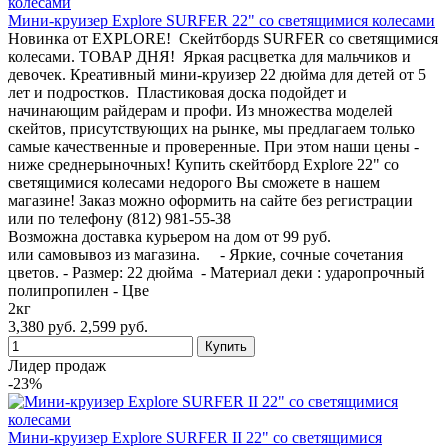
Мини-круизер Explore SURFER 22" со светящимися колесами
Новинка от EXPLORE! Cкейтбордs SURFER со светящимися
колесами. ТОВАР ДНЯ! Яркая расцветка для мальчиков и
девочек. Креативный мини-круизер 22 дюйма для детей от 5
лет и подростков. Пластиковая доска подойдет и
начинающим райдерам и профи. Из множества моделей
скейтов, присутствующих на рынке, мы предлагаем только
самые качественные и проверенные. При этом наши цены -
ниже среднерыночных! Купить скейтборд Explore 22" со
светящимися колесами недорого Вы сможете в нашем
магазине! Заказ можно оформить на сайте без регистрации
или по телефону (812) 981-55-38
Возможна доставка курьером на дом от 99 руб.
или самовывоз из магазина. - Яркие, сочные сочетания
цветов. - Размер: 22 дюйма - Материал деки : ударопрочный
полипропилен - Цве
2кг
3,380 руб.
2,599 руб.
Лидер продаж
-23%
Мини-круизер Explore SURFER II 22" со светящимися