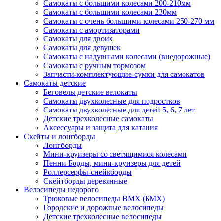
Самокаты с большими колесами 200-210мм
Самокаты с большими колесами 230мм
Самокаты с очень большими колесами 250-270 мм
Самокаты с амортизаторами
Самокаты для двоих
Самокаты для девушек
Самокаты с надувными колесами (внедорожные)
Самокаты с ручным тормозом
Запчасти-комплектующие-сумки для самокатов
Самокаты детские
Беговелы детские велокаты
Самокаты двухколесные для подростков
Самокаты двухколесные для детей 5, 6, 7 лет
Детские трехколесные самокаты
Аксессуары и защита для катания
Cкейты и лонгборды
Лонгборды
Мини-круизеры со светящимися колесами
Пенни Борды, мини-круизеры для детей
Роллерсерфы-снейкборды
Скейтборды деревянные
Велосипеды недорого
Трюковые велосипеды BMX (БМХ)
Городские и дорожные велосипеды
Детские трехколесные велосипеды