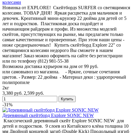
колесами
Новинка от EXPLORE! Cкейтбордs SURFER со светящимися
колесами. ТОВАР ДНЯ! Яркая расцветка для мальчиков и
девочек. Креативный мини-круизер 22 дюйма для детей от 5
лет и подростков. Пластиковая доска подойдет и
начинающим райдерам и профи. Из множества моделей
скейтов, присутствующих на рынке, мы предлагаем только
самые качественные и проверенные. При этом наши цены -
ниже среднерыночных! Купить скейтборд Explore 22" со
светящимися колесами недорого Вы сможете в нашем
магазине! Заказ можно оформить на сайте без регистрации
или по телефону (812) 981-55-38
Возможна доставка курьером на дом от 99 руб.
или самовывоз из магазина. - Яркие, сочные сочетания
цветов. - Размер: 22 дюйма - Материал деки : ударопрочный
полипропиле
2кг
3,380 руб.
2,599 руб.
-31%
Деревянный скейтборд Explore SONIC NEW
Классический деревянный скейт Explore SONIC NEW для
детей и подростков. 9 слоев из Китайского клёна толщина 10
мм Двойной концевой загиб (Double Kick) Продольный изгиб