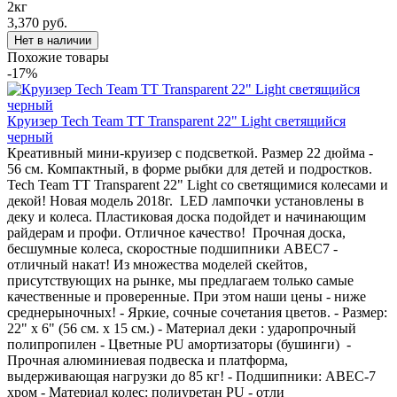
2кг
3,370 руб.
Похожие товары
-17%
Круизер Tech Team TT Transparent 22" Light светящийся
черный
Креативный мини-круизер с подсветкой. Размер 22 дюйма -
56 см. Компактный, в форме рыбки для детей и подростков.
Tech Team TT Transparent 22" Light со светящимися колесами и
декой! Новая модель 2018г. LED лампочки установлены в
деку и колеса. Пластиковая доска подойдет и начинающим
райдерам и профи. Отличное качество! Прочная доска,
бесшумные колеса, скоростные подшипники ABEC7 -
отличный накат! Из множества моделей скейтов,
присутствующих на рынке, мы предлагаем только самые
качественные и проверенные. При этом наши цены - ниже
среднерыночных! - Яркие, сочные сочетания цветов. - Размер:
22" х 6" (56 см. х 15 см.) - Материал деки : ударопрочный
полипропилен - Цветные PU амортизаторы (бушинги) -
Прочная алюминиевая подвеска и платформа,
выдерживающая нагрузки до 85 кг! - Подшипники: ABEC-7
хром - Материал колес: полиуретан PU - отли