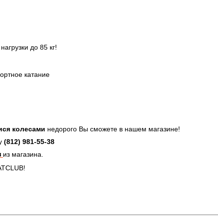
грузки до 85 кг!
фортное катание
ися колесами
недорого Вы сможете в нашем магазине!
ну
(812)
981-55-38
з
из магазина.
ATCLUB!