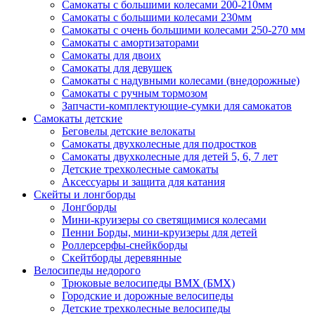
Самокаты с большими колесами 200-210мм
Самокаты с большими колесами 230мм
Самокаты с очень большими колесами 250-270 мм
Самокаты с амортизаторами
Самокаты для двоих
Самокаты для девушек
Самокаты с надувными колесами (внедорожные)
Самокаты с ручным тормозом
Запчасти-комплектующие-сумки для самокатов
Самокаты детские
Беговелы детские велокаты
Самокаты двухколесные для подростков
Самокаты двухколесные для детей 5, 6, 7 лет
Детские трехколесные самокаты
Аксессуары и защита для катания
Cкейты и лонгборды
Лонгборды
Мини-круизеры со светящимися колесами
Пенни Борды, мини-круизеры для детей
Роллерсерфы-снейкборды
Скейтборды деревянные
Велосипеды недорого
Трюковые велосипеды BMX (БМХ)
Городские и дорожные велосипеды
Детские трехколесные велосипеды