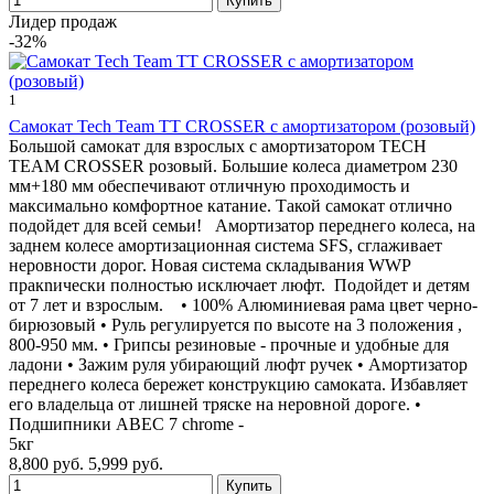
Лидер продаж
-32%
1
Cамокат Tech Team TT CROSSER с амортизатором (розовый)
Большой самокат для взрослых с амортизатором TECH
TEAM CROSSER розовый. Большие колеса диаметром 230
мм+180 мм обеспечивают отличную проходимость и
максимально комфортное катание. Такой самокат отлично
подойдет для всей семьи! Амортизатор переднего колеса, на
заднем колесе амортизационная система SFS, сглаживает
неровности дорог. Новая система складывания WWP
пракnически полностью исключает люфт. Подойдет и детям
от 7 лет и взрослым. • 100% Алюминиевая рама цвет черно-
бирюзовый • Руль регулируется по высоте на 3 положения ,
800-950 мм. • Грипсы резиновые - прочные и удобные для
ладони • Зажим руля убирающий люфт ручек • Амортизатор
переднего колеса бережет конструкцию самоката. Избавляет
его владельца от лишней тряске на неровной дороге. •
Подшипники ABEC 7 chrome -
5кг
8,800 руб.
5,999 руб.