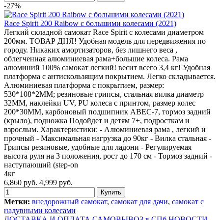
-27%
Race Spirit 200 Raibow с большими колесами (2021)
Легкий складной самокат Race Spirit с колесами диаметром
200мм. ТОВАР ДНЯ! Удобная модель для передвижения по
городу. Никаких амортизаторов, без лишнего веса ,
облегченная алюминиевая рама+большие колеса. Рама
алюминий 100% самокат легкий! весит всего 3,4 кг! Удобная
платформа с антискользящим покрытием. Легко складывается.
Алюминиевая платформа с покрытием, размер:
530*108*2MM; резиновые грипсы, стальная вилка диаметр
32MM, наклейки UV, PU колеса с принтом, размер колес
200*30MM, карбоновый подшипник ABEC-7, тормоз задний
(крыло), подножка Подойдет и детям 7+, подросткам и
взрослым. Характеристики: - Алюминиевая рама , легкий и
прочный - Максимальная нагрузка до 90кг - Вилка стальная -
Грипсы резиновые, удобные для ладони - Регулируемая
высота руля на 3 положения, рост до 170 см - Тормоз задний -
наступающий (step-on
4кг
6,860 руб.
4,999 руб.
Метки:
внедорожный самокат
,
самокат для дачи
,
самокат с
надувными колесами
ДОСТАВКА И ОПЛАТА
САМОВЫВОЗ в СПб
НОВОСТИ