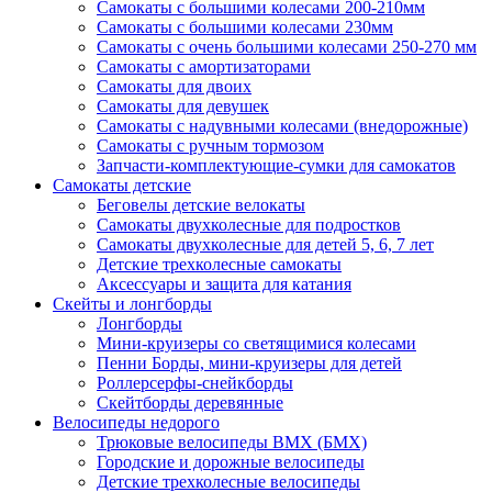
Самокаты с большими колесами 200-210мм
Самокаты с большими колесами 230мм
Самокаты с очень большими колесами 250-270 мм
Самокаты с амортизаторами
Самокаты для двоих
Самокаты для девушек
Самокаты с надувными колесами (внедорожные)
Самокаты с ручным тормозом
Запчасти-комплектующие-сумки для самокатов
Самокаты детские
Беговелы детские велокаты
Самокаты двухколесные для подростков
Самокаты двухколесные для детей 5, 6, 7 лет
Детские трехколесные самокаты
Аксессуары и защита для катания
Cкейты и лонгборды
Лонгборды
Мини-круизеры со светящимися колесами
Пенни Борды, мини-круизеры для детей
Роллерсерфы-снейкборды
Скейтборды деревянные
Велосипеды недорого
Трюковые велосипеды BMX (БМХ)
Городские и дорожные велосипеды
Детские трехколесные велосипеды