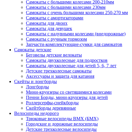
Самокаты с большими колесами 200-210мм
Самокаты с большими колесами 230мм
Самокаты с очень большими колесами 250-270 мм
Самокаты с амортизаторами
Самокаты для двоих
Самокаты для девушек
Самокаты с надувными колесами (внедорожные)
Самокаты с ручным тормозом
Запчасти-комплектующие-сумки для самокатов
Самокаты детские
Беговелы детские велокаты
Самокаты двухколесные для подростков
Самокаты двухколесные для детей 5, 6, 7 лет
Детские трехколесные самокаты
Аксессуары и защита для катания
Cкейты и лонгборды
Лонгборды
Мини-круизеры со светящимися колесами
Пенни Борды, мини-круизеры для детей
Роллерсерфы-снейкборды
Скейтборды деревянные
Велосипеды недорого
Трюковые велосипеды BMX (БМХ)
Городские и дорожные велосипеды
Детские трехколесные велосипеды