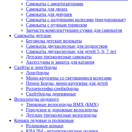
Самокаты с амортизаторами
Самокаты для двоих
Самокаты для девушек
Самокаты с надувными колесами (внедорожные)
Самокаты с ручным тормозом
Запчасти-комплектующие-сумки для самокатов
Самокаты детские
Беговелы детские велокаты
Самокаты двухколесные для подростков
Самокаты двухколесные для детей 5, 6, 7 лет
Детские трехколесные самокаты
Аксессуары и защита для катания
Cкейты и лонгборды
Лонгборды
Мини-круизеры со светящимися колесами
Пенни Борды, мини-круизеры для детей
Роллерсерфы-снейкборды
Скейтборды деревянные
Велосипеды недорого
Трюковые велосипеды BMX (БМХ)
Городские и дорожные велосипеды
Детские трехколесные велосипеды
Коньки ледовые и роликовые
Роликовые коньки
КВАДЫ - четырехколесные ролики