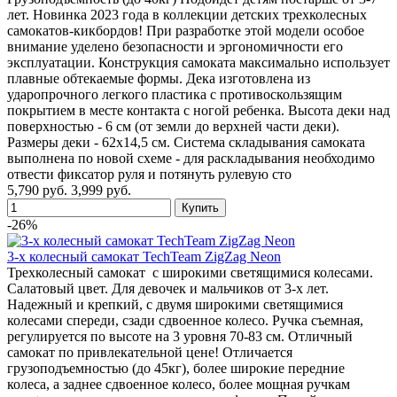
лет. Новинка 2023 года в коллекции детских трехколесных
самокатов-кикбордов! При разработке этой модели особое
внимание уделено безопасности и эргономичности его
эксплуатации. Конструкция самоката максимально использует
плавные обтекаемые формы. Дека изготовлена из
ударопрочного легкого пластика с противоскользящим
покрытием в месте контакта с ногой ребенка. Высота деки над
поверхностью - 6 см (от земли до верхней части деки).
Размеры деки - 62х14,5 см. Система складывания самоката
выполнена по новой схеме - для раскладывания необходимо
отвести фиксатор руля и потянуть рулевую сто
5,790 руб.
3,999 руб.
-26%
3-х колесный самокат TechTeam ZigZag Neon
Трехколесный самокат с широкими светящимися колесами.
Салатовый цвет. Для девочек и мальчиков от 3-х лет.
Надежный и крепкий, с двумя широкими светящимися
колесами спереди, сзади сдвоенное колесо. Ручка съемная,
регулируется по высоте на 3 уровня 70-83 см. Отличный
самокат по привлекательной цене! Отличается
грузоподъемностью (до 45кг), более широкие передние
колеса, а заднее сдвоенное колесо, более мощная ручкам