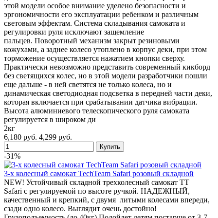
этой модели особое внимание уделено безопасности и
эргономичности его эксплуатации ребенком и различным
световым эффектам. Система складывания самоката и
регулировки руля исключают защемление
пальцев. Поворотный механизм закрыт резиновыми
кожухами, а заднее колесо утоплено в корпус деки, при этом
торможение осуществляется нажатием кнопки сверху.
Практически невозможно представить современный кикборд
без светящихся колес, но в этой модели разработчики пошли
еще дальше - в ней светятся не только колеса, но и
динамическая светодиодная подсветка в передней части деки,
которая включается при срабатывании датчика вибрации.
Высота алюминиевого телескопического руля самоката
регулируется в широком ди
2кг
6,180 руб.
4,299 руб.
-31%
3-х колесный самокат TechTeam Safari розовый складной
NEW! Устойчивый складной трехколесный самокат TT
Safari с регулируемой по высоте ручкой. НАДЕЖНЫЙ,
качественный и крепкий, с двумя литыми колесами впереди,
сзади одно колесо. Выглядит очень достойно!
Грузоподъемность (до 40кг) Подойдет детям постарше от 3-7