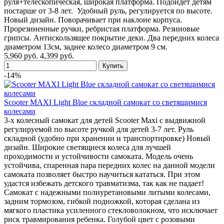
руля+телескопическая, широкая платформа. Подойдет детям
постарше от 3-8 лет. Удобный руль, регулируется по высоте.
Новый дизайн. Поворачивает при наклоне корпуса.
Прорезиненные ручки, ребристая платформа. Резиновые
грипсы. Антискользящее покрытие деки. Два передних колеса
диаметром 13см, заднее колесо диаметром 9 см.
5,960 руб.
4,399 руб.
-14%
Scooter MAXI Light Blue складной самокат со светящимися
колесами
3-х колесный самокат для детей Scooter Maxi с выдвижной
регулируемой по высоте ручкой для детей 3-7 лет. Руль
складной (удобно при хранении и транспортировке) Новый
дизайн. Широкие светящиеся колеса для лучшей
проходимости и устойчивости самоката. Модель очень
устойчива, спаренная пара передних колес на данной модели
самоката позволяет быстро научиться кататься. При этом
удастся избежать детского травматизма, так как не падает!
Самокат с надежными полиуретановыми литыми колесами,
задним тормозом, гибкой подножкой, которая сделана из
мягкого пластика усиленного стекловолокном, что исключает
риск травмирования ребенка. Голубой цвет с розовыми