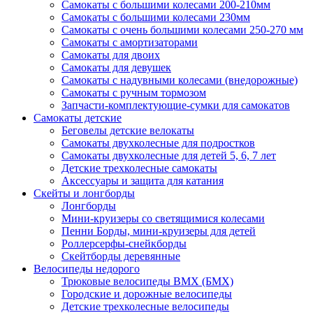
Самокаты с большими колесами 200-210мм
Самокаты с большими колесами 230мм
Самокаты с очень большими колесами 250-270 мм
Самокаты с амортизаторами
Самокаты для двоих
Самокаты для девушек
Самокаты с надувными колесами (внедорожные)
Самокаты с ручным тормозом
Запчасти-комплектующие-сумки для самокатов
Самокаты детские
Беговелы детские велокаты
Самокаты двухколесные для подростков
Самокаты двухколесные для детей 5, 6, 7 лет
Детские трехколесные самокаты
Аксессуары и защита для катания
Cкейты и лонгборды
Лонгборды
Мини-круизеры со светящимися колесами
Пенни Борды, мини-круизеры для детей
Роллерсерфы-снейкборды
Скейтборды деревянные
Велосипеды недорого
Трюковые велосипеды BMX (БМХ)
Городские и дорожные велосипеды
Детские трехколесные велосипеды