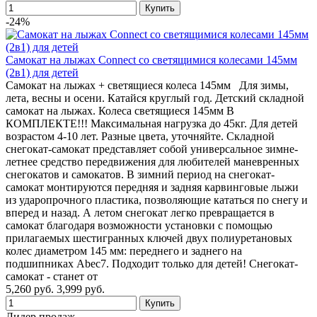
-24%
Самокат на лыжах Connect со светящимися колесами 145мм
(2в1) для детей
Самокат на лыжах + светящиеся колеса 145мм Для зимы,
лета, весны и осени. Катайся круглый год. Детский складной
самокат на лыжах. Колеса светящиеся 145мм В
КОМПЛЕКТЕ!!! Максимальная нагрузка до 45кг. Для детей
возрастом 4-10 лет. Разные цвета, уточняйте. Складной
снегокат-самокат представляет собой универсальное зимне-
летнее средство передвижения для любителей маневренных
снегокатов и самокатов. В зимний период на снегокат-
самокат монтируются передняя и задняя карвинговые лыжи
из ударопрочного пластика, позволяющие кататься по снегу и
вперед и назад. А летом снегокат легко превращается в
самокат благодаря возможности установки с помощью
прилагаемых шестигранных ключей двух полиуретановых
колес диаметром 145 мм: переднего и заднего на
подшипниках Abec7. Подходит только для детей! Снегокат-
самокат - станет от
5,260 руб.
3,999 руб.
Лидер продаж