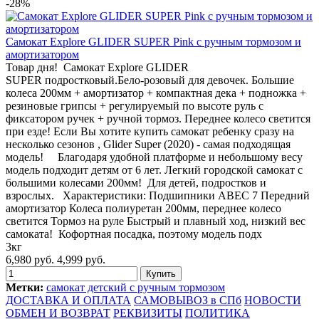
-28%
Самокат Explore GLIDER SUPER Pink с ручным тормозом и
амортизатором
Товар дня! Самокат Explore GLIDER
SUPER подростковый.Бело-розовый для девочек. Большие
колеса 200мм + амортизатор + компактная дека + подножка +
резиновые грипсы + регулируемый по высоте руль c
фиксатором ручек + ручной тормоз. Переднее колесо светится
при езде! Если Вы хотите купить самокат ребенку сразу на
несколько сезонов , Glider Super (2020) - самая подходящая
модель! Благодаря удобной платформе и небольшому весу
модель подходит детям от 6 лет. Легкий городской самокат с
большими колесами 200мм! Для детей, подростков и
взрослых. Характеристики: Подшипники ABEC 7 Передний
амортизатор Колеса полиуретан 200мм, переднее колесо
светится Тормоз на руле Быстрый и плавный ход, низкий вес
самоката! Кофортная посадка, поэтому модель подх
3кг
6,980 руб.
4,999 руб.
Метки:
самокат детский с ручным тормозом
ДОСТАВКА И ОПЛАТА
САМОВЫВОЗ в СПб
НОВОСТИ
ОБМЕН И ВОЗВРАТ
РЕКВИЗИТЫ
ПОЛИТИКА