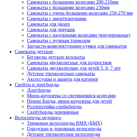
Самокаты с большими колесами 200-210мм
Самокаты с большими колесами 230мм
Самокаты с очень большими колесами 250-270 мм
Самокаты с амортизаторами
Самокаты для двоих
Самокаты для девушек
Самокаты с надувными колесами (внедорожные)
Самокаты с ручным тормозом
Запчасти-комплектующие-сумки для самокатов
Самокаты детские
Беговелы детские велокаты
Самокаты двухколесные для подростков
Самокаты двухколесные для детей 5, 6, 7 лет
Детские трехколесные самокаты
Аксессуары и защита для катания
Cкейты и лонгборды
Лонгборды
Мини-круизеры со светящимися колесами
Пенни Борды, мини-круизеры для детей
Роллерсерфы-снейкборды
Скейтборды деревянные
Велосипеды недорого
Трюковые велосипеды BMX (БМХ)
Городские и дорожные велосипеды
Детские трехколесные велосипеды