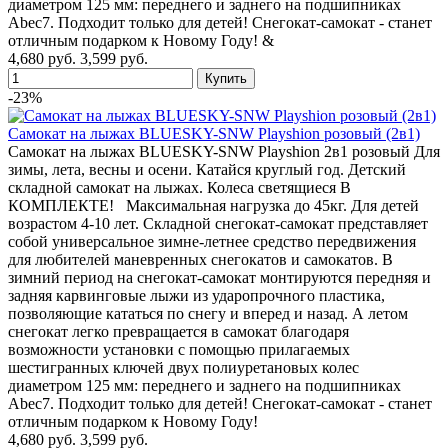
диаметром 125 мм: переднего и заднего на подшипниках
Abec7. Подходит только для детей! Снегокат-самокат - станет
отличным подарком к Новому Году! &
4,680 руб.
3,599 руб.
-23%
Самокат на лыжах BLUESKY-SNW Playshion розовый (2в1)
Самокат на лыжах BLUESKY-SNW Playshion 2в1 розовый Для
зимы, лета, весны и осени. Катайся круглый год. Детский
складной самокат на лыжах. Колеса светящиеся В
КОМПЛЕКТЕ! Максимальная нагрузка до 45кг. Для детей
возрастом 4-10 лет. Складной снегокат-самокат представляет
собой универсальное зимне-летнее средство передвижения
для любителей маневренных снегокатов и самокатов. В
зимний период на снегокат-самокат монтируются передняя и
задняя карвинговые лыжи из ударопрочного пластика,
позволяющие кататься по снегу и вперед и назад. А летом
снегокат легко превращается в самокат благодаря
возможности установки с помощью прилагаемых
шестигранных ключей двух полиуретановых колес
диаметром 125 мм: переднего и заднего на подшипниках
Abec7. Подходит только для детей! Снегокат-самокат - станет
отличным подарком к Новому Году!
4,680 руб.
3,599 руб.