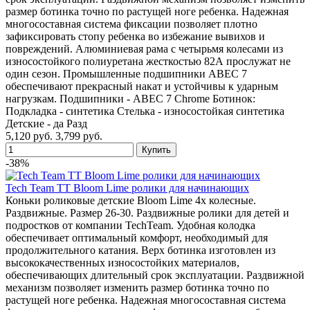
размер ботинка точно по растущей ноге ребенка. Надежная
многосоставная система фиксации позволяет плотно
зафиксировать стопу ребенка во избежание вывихов и
повреждений. Алюминиевая рама с четырьмя колесами из
износостойкого полиуретана жесткостью 82А прослужат не
один сезон. Промышленные подшипники АВЕС 7
обеспечивают прекрасный накат и устойчивы к ударным
нагрузкам. Подшипники - ABEC 7 Chrome Ботинок:
Подкладка - синтетика Стелька - износостойкая синтетика
Детские - да Разд
5,120 руб.
3,799 руб.
-38%
Tech Team TT Bloom Lime ролики для начинающих
Коньки роликовые детские Bloom Lime 4х колесные.
Раздвижные. Размер 26-30. Раздвижные ролики для детей и
подростков от компании TechTeam. Удобная колодка
обеспечивает оптимальный комфорт, необходимый для
продолжительного катания. Верх ботинка изготовлен из
высококачественных износостойких материалов,
обеспечивающих длительный срок эксплуатации. Раздвижной
механизм позволяет изменить размер ботинка точно по
растущей ноге ребенка. Надежная многосоставная система