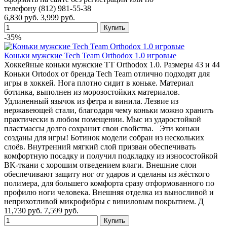
телефону (812) 981-55-38
6,830 руб.
3,999 руб.
-35%
Коньки мужские Tech Team Orthodox 1.0 игровые
Хоккейные коньки мужские TT Orthodox 1.0. Размеры 43 и 44
Коньки Ortodox от бренда Tech Team отлично подходят для
игры в хоккей. Нога плотно сидит в коньке. Материал
ботинка, выполнен из морозостойких материалов.
Удлиненный язычок из фетра и винила. Лезвие из
нержавеющей стали, благодаря чему коньки можно хранить
практически в любом помещении. Мыс из ударостойкой
пластмассы долго сохранит свои свойства. Эти коньки
созданы для игры! Ботинок модели собран из нескольких
слоёв. Внутренний мягкий слой призван обеспечивать
комфортную посадку и получил подкладку из износостойкой
BK-ткани с хорошим отведением влаги. Внешние слои
обеспечивают защиту ног от ударов и сделаны из жёсткого
полимера, для большего комфорта сразу отформованного по
профилю ноги человека. Внешняя отделка из выносливой и
неприхотливой микрофибры с виниловым покрытием. Д
11,730 руб.
7,599 руб.