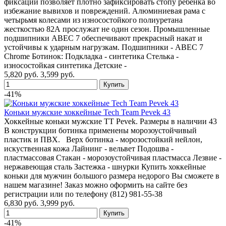
фиксации позволяет плотно зафиксировать стопу ребенка во
избежание вывихов и повреждений. Алюминиевая рама с
четырьмя колесами из износостойкого полиуретана
жесткостью 82А прослужат не один сезон. Промышленные
подшипники АВЕС 7 обеспечивают прекрасный накат и
устойчивы к ударным нагрузкам. Подшипники - ABEC 7
Chrome Ботинок: Подкладка - синтетика Стелька -
износостойкая синтетика Детские -
5,820 руб.
3,599 руб.
-41%
Коньки мужские хоккейные Tech Team Pevek 43
Хоккейные коньки мужские TT Pevek. Размеры в наличии 43
В конструкции ботинка применены морозоустойчивый
пластик и ПВХ. Верх ботинка - морозостойкий нейлон,
искуственная кожа Лайнинг - вельвет Подошва -
пластмассовая Стакан - морозоустойчивая пластмасса Лезвие -
нержавеющая сталь Застежка - шнурки Купить хоккейные
коньки для мужчин большого размера недорого Вы сможете в
нашем магазине! Заказ можно оформить на сайте без
регистрации или по телефону (812) 981-55-38
6,830 руб.
3,999 руб.
-41%