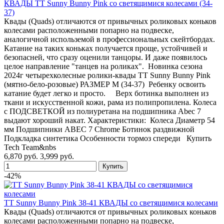
КВАДЫ TT Sunny Bunny Pink со светящимися колесами (34-
37)
Квады (Quads) отличаются от привычных роликовых коньков
колесами расположенными попарно на подвеске,
аналогичной использемой в профессиональных скейтбордах.
Катание на таких коньках получается проще, устойчивей и
безопасней, что сразу оценили танцоры. И даже появилось
целое направление "танцев на роликах". Новинка сезона
2024г четырехколесные ролики-квады TT Sunny Bunny Pink
(мятно-бело-розовые) РАЗМЕР M (34-37) Ребенку освоить
катание будет легко и просто. Верх ботинка выполнен из
ткани и искусственной кожи, рама из полипропилена. Колеса
с ПОДСВЕТКОЙ из полиуретана на подшипника Abec 7
выдают хороший накат. Характеристики: Колеса Диаметр 54
мм Подшипники ABEC 7 Chrome Ботинок раздвижной
Подкладка синтетика Особенности тормоз спереди Купить
Tech Team&nbs
6,870 руб.
3,999 руб.
-42%
TT Sunny Bunny Pink 38-41 КВАДЫ со светящимися колесами
Квады (Quads) отличаются от привычных роликовых коньков
колесами расположенными попарно на подвеске,