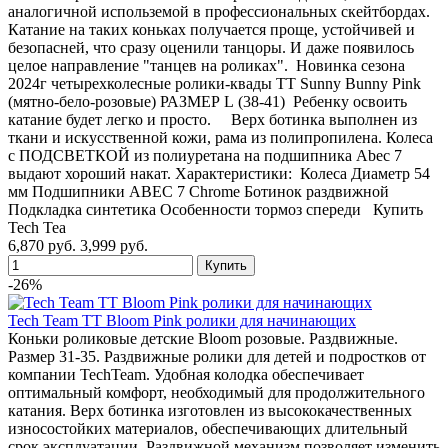
аналогичной использемой в профессиональных скейтбордах.
Катание на таких коньках получается проще, устойчивей и
безопасней, что сразу оценили танцоры. И даже появилось
целое направление "танцев на роликах". Новинка сезона
2024г четырехколесные ролики-квады TT Sunny Bunny Pink
(мятно-бело-розовые) РАЗМЕР L (38-41) Ребенку освоить
катание будет легко и просто. Верх ботинка выполнен из
ткани и искусственной кожи, рама из полипропилена. Колеса
с ПОДСВЕТКОЙ из полиуретана на подшипника Abec 7
выдают хороший накат. Характеристики: Колеса Диаметр 54
мм Подшипники ABEC 7 Chrome Ботинок раздвижной
Подкладка синтетика Особенности тормоз спереди Купить
Tech Tea
6,870 руб.
3,999 руб.
-26%
Tech Team TT Bloom Pink ролики для начинающих
Коньки роликовые детские Bloom розовые. Раздвижные.
Размер 31-35. Раздвижные ролики для детей и подростков от
компании TechTeam. Удобная колодка обеспечивает
оптимальный комфорт, необходимый для продолжительного
катания. Верх ботинка изготовлен из высококачественных
износостойких материалов, обеспечивающих длительный
срок эксплуатации. Раздвижной механизм позволяет изменить