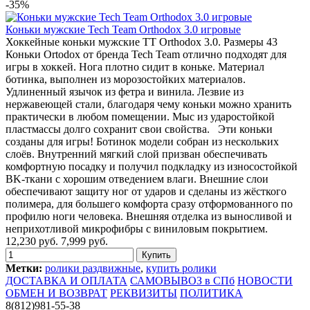
-35%
Коньки мужские Tech Team Orthodox 3.0 игровые
Хоккейные коньки мужские TT Orthodox 3.0. Размеры 43
Коньки Ortodox от бренда Tech Team отлично подходят для
игры в хоккей. Нога плотно сидит в коньке. Материал
ботинка, выполнен из морозостойких материалов.
Удлиненный язычок из фетра и винила. Лезвие из
нержавеющей стали, благодаря чему коньки можно хранить
практически в любом помещении. Мыс из ударостойкой
пластмассы долго сохранит свои свойства. Эти коньки
созданы для игры! Ботинок модели собран из нескольких
слоёв. Внутренний мягкий слой призван обеспечивать
комфортную посадку и получил подкладку из износостойкой
BK-ткани с хорошим отведением влаги. Внешние слои
обеспечивают защиту ног от ударов и сделаны из жёсткого
полимера, для большего комфорта сразу отформованного по
профилю ноги человека. Внешняя отделка из выносливой и
неприхотливой микрофибры с виниловым покрытием.
12,230 руб.
7,999 руб.
Метки:
ролики раздвижные
,
купить ролики
ДОСТАВКА И ОПЛАТА
САМОВЫВОЗ в СПб
НОВОСТИ
ОБМЕН И ВОЗВРАТ
РЕКВИЗИТЫ
ПОЛИТИКА
8(812)981-55-38