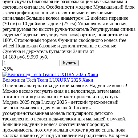
будет скучать благодаря не раздражающим музыкальным и
световым сигналам. Особенности модели: Музыкальный блок
- электрифицированный со световыми и звуковыми
сигналами Большие колеса диаметром 12 дюймов переднее
(30 см) и 10 дюймов задние (25 см) Управляемая выносная,
регулируемая по высоте ручка-толкатель Регулируемая спинка
сиденья Сиденье регулируемое комфортное, поворотное на
180°. Стояночный тормоз Функция свободного колеса free
wheel Подножки базовые и дополнительные съемные
Сумочка и держатель бутылочки Защита от
14,180 руб.
9,999 руб.
-35%
Велосипед Tech Team LUXURY 2025 Хаки
Отличная альтернатива детской коляске. Надувные колеса!
Можно весело погулять сидя на велосипеде, затем мама
откинет спинку и малыш сможет прилечь и отдохнуть .
Модель 2025 года Luxury 2025 - детский трехколесный
велосипед-коляска для малышей. Luxury -
усовершенствованная модель популярного детского
трехколесного велосипеда-коляски для малышей с ручкой.
Большие надувные колеса обеспечивают хорошую
проходимость, поэтому малыш сможет крепко спать, пока
коляска плавно едет под управлением родителей. Во время