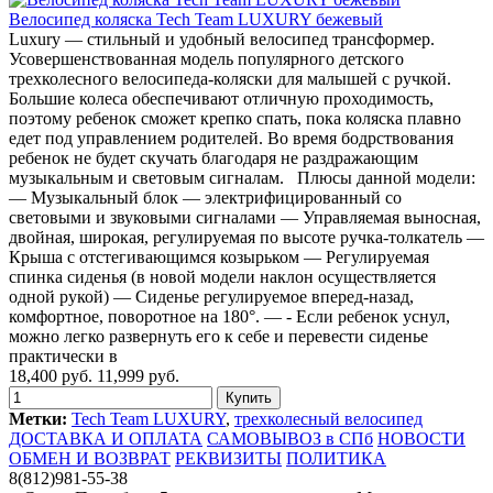
Велосипед коляска Tech Team LUXURY бежевый
Luxury — стильный и удобный велосипед трансформер.
Усовершенствованная модель популярного детского
трехколесного велосипеда-коляски для малышей с ручкой.
Большие колеса обеспечивают отличную проходимость,
поэтому ребенок сможет крепко спать, пока коляска плавно
едет под управлением родителей. Во время бодрствования
ребенок не будет скучать благодаря не раздражающим
музыкальным и световым сигналам. Плюсы данной модели:
— Музыкальный блок — электрифицированный со
световыми и звуковыми сигналами — Управляемая выносная,
двойная, широкая, регулируемая по высоте ручка-толкатель —
Крыша с отстегивающимся козырьком — Регулируемая
спинка сиденья (в новой модели наклон осуществляется
одной рукой) — Сиденье регулируемое вперед-назад,
комфортное, поворотное на 180°. — - Если ребенок уснул,
можно легко развернуть его к себе и перевести сиденье
практически в
18,400 руб.
11,999 руб.
Метки:
Tech Team LUXURY
,
трехколесный велосипед
ДОСТАВКА И ОПЛАТА
САМОВЫВОЗ в СПб
НОВОСТИ
ОБМЕН И ВОЗВРАТ
РЕКВИЗИТЫ
ПОЛИТИКА
8(812)981-55-38