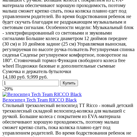
материала обеспечивают хорошую проходимость, поэтому
малыш сможет крепко спать, пока коляска плавно едет под
управлением родителей. Во время бодрствования ребенок не
будет скучать благодаря не раздражающим музыкальным и
световым сигналам. Особенности модели: Музыкальный блок
- электрифицированный со световыми и звуковыми
сигналами Большие колеса диаметром 12 дюймов переднее
(30 см) и 10 дюймов задние (25 см) Управляемая выносная,
регулируемая по высоте ручка-толкатель Регулируемая спинка
сиденья Сиденье регулируемое комфортное, поворотное на
180°. Стояночный тормоз Функция свободного колеса free
wheel Подножки базовые и дополнительные съемные
Сумочка и держатель бутылочки
14,180 руб.
9,999 руб.
-29%
Велосипед Tech Team RICCO Black
Стильный трехколесный велосипед TT Ricco - новый детский
трехколесный складной велосипед-коляска для малышей с
ручкой. Большие колеса с покрытием из EVA-материала
обеспечивают хорошую проходимость, поэтому малыш
сможет крепко спать, пока коляска плавно едет под
управлением родителей. Во время бодрствования ребенок не