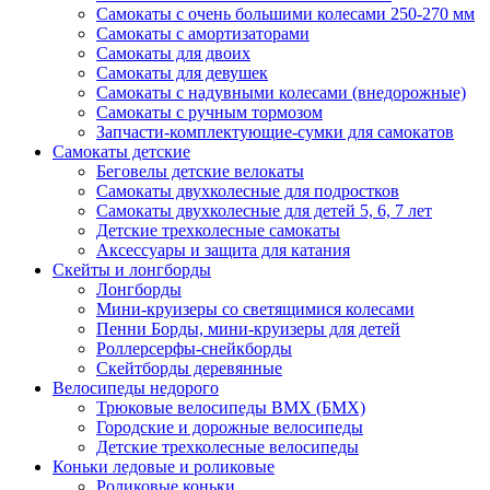
Самокаты с очень большими колесами 250-270 мм
Самокаты с амортизаторами
Самокаты для двоих
Самокаты для девушек
Самокаты с надувными колесами (внедорожные)
Самокаты с ручным тормозом
Запчасти-комплектующие-сумки для самокатов
Самокаты детские
Беговелы детские велокаты
Самокаты двухколесные для подростков
Самокаты двухколесные для детей 5, 6, 7 лет
Детские трехколесные самокаты
Аксессуары и защита для катания
Cкейты и лонгборды
Лонгборды
Мини-круизеры со светящимися колесами
Пенни Борды, мини-круизеры для детей
Роллерсерфы-снейкборды
Скейтборды деревянные
Велосипеды недорого
Трюковые велосипеды BMX (БМХ)
Городские и дорожные велосипеды
Детские трехколесные велосипеды
Коньки ледовые и роликовые
Роликовые коньки