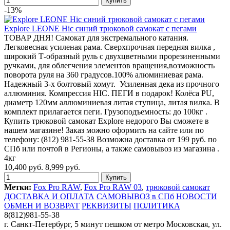
-13%
Explore LEONE Hic синий трюковой самокат с пегами
ТОВАР ДНЯ! Самокат для экстремального катания.
Легковесная усиленая рама. Сверхпрочная передняя вилка ,
широкий Т-образный руль с двухцветными прорезиненными
ручками, для облегчения элементов вращения,возможность
поворота руля на 360 градусов.100% алюминиевая рама.
Надежный 3-х болтовый хомут. Усиленная дека из прочного
аллюминия. Компрессия HIC. ПЕГИ в подарок! Колёса PU,
диаметр 120мм аллюминиевая литая ступица, литая вилка. В
комплект прилагается пеги. Грузоподъемность: до 100кг .
Купить трюковой самокат Explore недорого Вы сможете в
нашем магазине! Заказ можно оформить на сайте или по
телефону: (812) 981-55-38 Возможна доставка от 199 руб. по
СПб или почтой в Регионы, а также самовывоз из магазина .
4кг
10,400 руб.
8,999 руб.
Метки:
Fox Pro RAW
,
Fox Pro RAW 03
,
трюковой самокат
ДОСТАВКА И ОПЛАТА
САМОВЫВОЗ в СПб
НОВОСТИ
ОБМЕН И ВОЗВРАТ
РЕКВИЗИТЫ
ПОЛИТИКА
8(812)981-55-38
г. Санкт-Петербург, 5 минут пешком от метро Московская, ул.