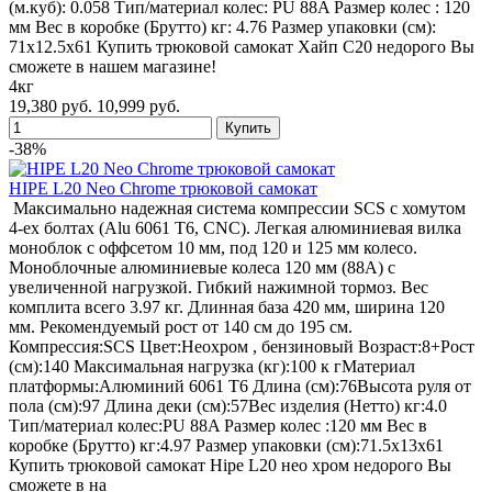
(м.куб): 0.058 Тип/материал колес: PU 88A Размер колес : 120
мм Вес в коробке (Брутто) кг: 4.76 Размер упаковки (см):
71х12.5х61 Купить трюковой самокат Хайп С20 недорого Вы
сможете в нашем магазине!
4кг
19,380 руб.
10,999 руб.
-38%
HIPE L20 Neo Chrome трюковой самокат
Максимально надежная система компрессии SCS с хомутом
4-ех болтах (Alu 6061 T6, CNC). Легкая алюминиевая вилка
моноблок с оффсетом 10 мм, под 120 и 125 мм колесо.
Моноблочные алюминиевые колеса 120 мм (88А) с
увеличенной нагрузкой. Гибкий нажимной тормоз. Вес
комплита всего 3.97 кг. Длинная база 420 мм, ширина 120
мм. Рекомендуемый рост от 140 см до 195 см.
Компрессия:SCS Цвет:Неохром , бензиновый Возраст:8+Рост
(см):140 Максимальная нагрузка (кг):100 к гМатериал
платформы:Алюминий 6061 T6 Длина (см):76Высота руля от
пола (см):97 Длина деки (см):57Вес изделия (Нетто) кг:4.0
Тип/материал колес:PU 88A Размер колес :120 мм Вес в
коробке (Брутто) кг:4.97 Размер упаковки (см):71.5х13х61
Купить трюковой самокат Hipe L20 нео хром недорого Вы
сможете в на