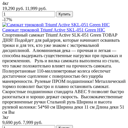
4кг
19,290 руб.
11,999 руб.
-17%
Самокат трюковой Triumf Active SKL-051 Green HIC
Спортивный самокат Triumf Active SLK-051 Green ТОВАР
ДНЯ! Подойдет для райдеров, которые начинают осваивать
трюки и для тех, кто уже знаком с экстремальной
дисциплиной. Алюминиевая дека — прочная и легкая —
способна выдержать существенные нагрузки при прыжках и
приземлениях. Руль и вилка самоката выполнена из стали,
что также положительно влияет на прочность самоката.
Полиуретановые 110-миллиметровые колеса обеспечат
достаточное сцепление с поверхностью без ущерба
маневренности. Рулевые ПРОМ подшипники! Металлический
тормоз позволит быстро и плавно остановить самокат.
Скоростные подшипники стандарта ABEC 9 позволят быстро
разогнаться и хорошо держат скорость. Высококачественные
прорезиненные ручки Стальной руль Ширина и высота
рулевой колонки: 54*60 см Ширина деки 11 см Длина деки 51
см Вы
3кг
9,690 руб.
7,999 руб.