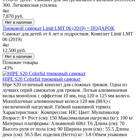
300. Легковесная усилена
4кг
7,870 руб.
Трюковой самокат Limit LMT 06 (2019) + ПОДАРОК
Самокат для детей от 6 лет и подростков. Комплит Limit LMT
06 (2019)
4кг
12,500 руб.
Похожие товары
-43%
HIPE S20 Colorful трюковый самокат
Hipe S20 отличный коиплит для сложных трюков. Одна из
лучших серий самокатов для трюков. Легкая алюминиевая
вилка моноблок с оффсетом 10 мм, под 120 и 125 мм колесо.
Моноблочные алюминиевые колеса 120 мм (88А) с
увеличенной нагрузкой. Гибкий нажимной тормоз.
Характеристики: Компрессия: HIC Цвет: Мультиколор
Возраст: 8+ Рост (см): 150 Максимальная нагрузка (кг): 100 кг
Материал платформы: Алюминий 6061 T6 Длина (см): 70
Высота руля от пола (см): 90 Ширина руля (см) : 55.5 Длина
деки (см): 50.5 Вес изделия (Нетто) кг: 3.8 Объем упаковки