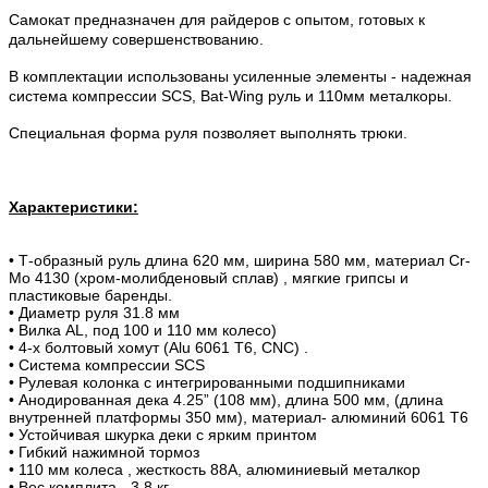
Самокат предназначен для райдеров с опытом, готовых к
дальнейшему совершенствованию.
В комплектации использованы усиленные элементы - надежная
система компрессии SCS, Bat-Wing руль и 110мм металкоры.
Специальная форма руля позволяет выполнять трюки.
Характеристики:
•
Т-образный руль длина 620 мм, ширина 580 мм, материал Cr-
Mo 4130 (хром-молибденовый сплав) , мягкие грипсы и
пластиковые баренды.
•
Диаметр руля 31.8 мм
•
Вилка AL, под 100 и 110 мм колесо)
•
4-х болтовый хомут (Alu 6061 T6, CNC) .
•
Система компресcии SCS
•
Рулевая колонка с интегрированными подшипниками
•
Анодированная дека 4.25” (108 мм), длина 500 мм, (длина
внутренней платформы 350 мм), материал- алюминий 6061 T6
•
Устойчивая шкурка деки с ярким принтом
•
Гибкий нажимной тормоз
•
110 мм колеса , жесткость 88А, алюминиевый металкор
•
Вес комплита - 3.8 кг