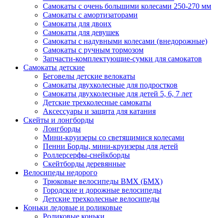
Самокаты с очень большими колесами 250-270 мм
Самокаты с амортизаторами
Самокаты для двоих
Самокаты для девушек
Самокаты с надувными колесами (внедорожные)
Самокаты с ручным тормозом
Запчасти-комплектующие-сумки для самокатов
Самокаты детские
Беговелы детские велокаты
Самокаты двухколесные для подростков
Самокаты двухколесные для детей 5, 6, 7 лет
Детские трехколесные самокаты
Аксессуары и защита для катания
Cкейты и лонгборды
Лонгборды
Мини-круизеры со светящимися колесами
Пенни Борды, мини-круизеры для детей
Роллерсерфы-снейкборды
Скейтборды деревянные
Велосипеды недорого
Трюковые велосипеды BMX (БМХ)
Городские и дорожные велосипеды
Детские трехколесные велосипеды
Коньки ледовые и роликовые
Роликовые коньки