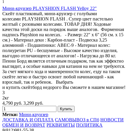
1
Мини-круизер PLAYSHION FLASH Yelloy 22"
Скейт пластиковый, мини-круизер с голубыми
колесами PLAYSHION FLASH . Супер цвет пастельно
желтый с розовыми колесами. ТОВАР ДНЯ! Ходовые
качества этой доски на порядок выше аналогов. Фирменная
надпись Playshion на колесах. - Размер: 22" х 6" (56 см. х 15
см.) - Материал деки : Карбон-пласт - Подвеска 3,25
алюминий - Подшипники: ABEC-9 - Материал колес:
полиуретан PU - бесшумные - Высокое качество изделия,
выгодно отличающееся от аналогов! - Нагрузка до 80 кг.
Пенни Борд является отличным подарком, так как эффектно
выглядит, а особые навыки для катания на нем не требуются.
За счет мягкого хода и маневренности колес, езду на таком
скейте легко и быстро освоит любой начинающий - как
взрослый, так и ребенок. Выбрать
и купить скейтборд недорого Вы сможете в нашем магазине!
З
2кг
4,790 руб.
3,299 руб.
Метки:
Мини-круизер
ДОСТАВКА И ОПЛАТА
САМОВЫВОЗ в СПб
НОВОСТИ
ОБМЕН И ВОЗВРАТ
РЕКВИЗИТЫ
ПОЛИТИКА
8(812)981-55-38