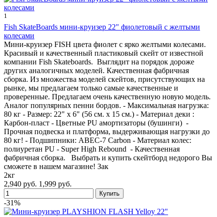
1
Fish SkateBoards мини-круизер 22" фиолетовый с желтыми
колесами
Мини-круизер FISH цвета фиолет с ярко желтыми колесами.
Красивый и качественный пластиковый скейт от известной
компании Fish Skateboards. Выглядит на порядок дороже
других аналогичных моделей. Качественная фабричная
сборка. Из множества моделей скейтов, присутствующих на
рынке, мы предлагаем только самые качественные и
проверенные. Предлагаем очень качественную новую модель.
Аналог популярных пенни бордов. - Максимальная нагрузка:
80 кг - Размер: 22" х 6" (56 см. х 15 см.) - Материал деки :
Карбон-пласт - Цветные PU амортизаторы (бушинги) -
Прочная подвеска и платформа, выдерживающая нагрузки до
80 кг! - Подшипники: ABEC-7 Carbon - Материал колес:
полиуретан PU - Super High Rebound - Качественная
фабричная сборка. Выбрать и купить скейтборд недорого Вы
сможете в нашем магазине! Зак
2кг
2,940 руб.
1,999 руб.
-31%