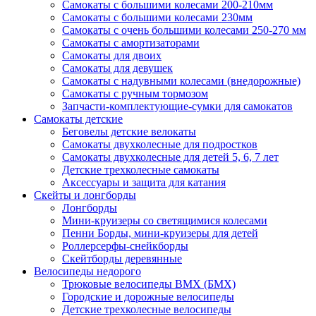
Самокаты с большими колесами 200-210мм
Самокаты с большими колесами 230мм
Самокаты с очень большими колесами 250-270 мм
Самокаты с амортизаторами
Самокаты для двоих
Самокаты для девушек
Самокаты с надувными колесами (внедорожные)
Самокаты с ручным тормозом
Запчасти-комплектующие-сумки для самокатов
Самокаты детские
Беговелы детские велокаты
Самокаты двухколесные для подростков
Самокаты двухколесные для детей 5, 6, 7 лет
Детские трехколесные самокаты
Аксессуары и защита для катания
Cкейты и лонгборды
Лонгборды
Мини-круизеры со светящимися колесами
Пенни Борды, мини-круизеры для детей
Роллерсерфы-снейкборды
Скейтборды деревянные
Велосипеды недорого
Трюковые велосипеды BMX (БМХ)
Городские и дорожные велосипеды
Детские трехколесные велосипеды