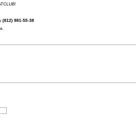
ATCLUB!
ну
(812)
981-55-38
а.