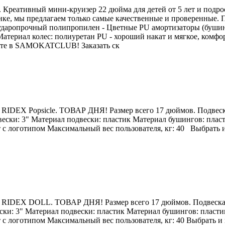
 Креативный мини-круизер 22 дюйма для детей от 5 лет и подр
ке, мы предлагаем только самые качественные и проверенные. 
 : ударопрочный полипропилен - Цветные PU амортизаторы (буши
териал колес: полиуретан PU - хороший накат и мягкое, комфо
жете в SAMOKATCLUB! Заказать ск
 RIDEX Popsicle. ТОВАР ДНЯ! Размер всего 17 дюймов. Подвеска
двески: 3" Материал подвески: пластик Материал бушингов: пласт
с логотипом Максимальный вес пользователя, кг: 40 Выбрать и
 RIDEX DOLL. ТОВАР ДНЯ! Размер всего 17 дюймов. Подвеска п
ески: 3" Материал подвески: пластик Материал бушингов: пластик
с логотипом Максимальный вес пользователя, кг: 40 Выбрать и