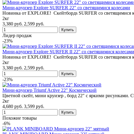
Мини-круизер Explore SURFER 22" со светящимися колесами
Новинка от EXPLORE! Cкейтбордs SURFER со светящимися к
2кг
3,380 руб.
2,599 руб.
Лидер продаж
-23%
Мини-круизер Explore SURFER II 22" со светящимися колесам
Новинка от EXPLORE! Cкейтбордs SURFER со светящимися к
2кг
3,380 руб.
2,599 руб.
-23%
Мини-круизер Triumf Active 22" Космический
Цветной скейт, мини круизер , борд 22" с яркими рисунками. 
2кг
4,680 руб.
3,599 руб.
Похожие товары
-6%