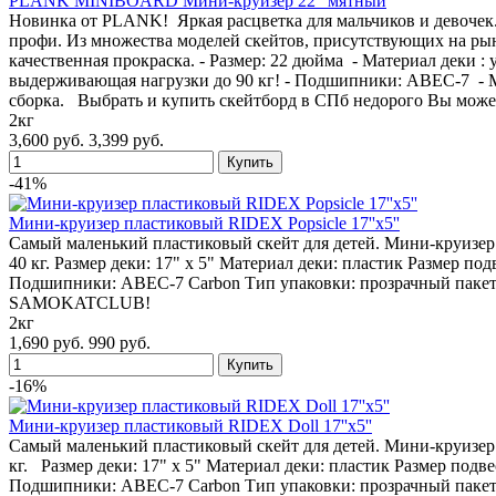
PLANK MINIBOARD Мини-круизер 22" мятный
Новинка от PLANK! Яркая расцветка для мальчиков и девочек.
профи. Из множества моделей скейтов, присутствующих на рын
качественная прокраска. - Размер: 22 дюйма - Материал деки
выдерживающая нагрузки до 90 кг! - Подшипники: ABEC-7 - Ма
сборка. Выбрать и купить скейтборд в СПб недорого Вы мо
2кг
3,600 руб.
3,399 руб.
-41%
Мини-круизер пластиковый RIDEX Popsicle 17''x5''
Самый маленький пластиковый скейт для детей. Мини-круизер
40 кг. Размер деки: 17" х 5" Материал деки: пластик Размер по
Подшипники: ABEC-7 Carbon Тип упаковки: прозрачный пакет 
SAMOKATCLUB!
2кг
1,690 руб.
990 руб.
-16%
Мини-круизер пластиковый RIDEX Doll 17''x5''
Самый маленький пластиковый скейт для детей. Мини-круизер
кг. Размер деки: 17" х 5" Материал деки: пластик Размер подв
Подшипники: ABEC-7 Carbon Тип упаковки: прозрачный пакет 