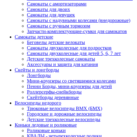
Самокаты с амортизаторами
Самокаты для двоих
Самокаты для девушек
Самокаты с надувными колесами (внедорожные)
Самокаты с ручным тормозом
Запчасти-комплектующие-сумки для самокатов
Самокаты детские
Беговелы детские велокаты
Самокаты двухколесные для подростков
Самокаты двухколесные для детей 5, 6, 7 лет
Детские трехколесные самокаты
Аксессуары и защита для катания
Cкейты и лонгборды
Лонгборды
Мини-круизеры со светящимися колесами
Пенни Борды, мини-круизеры для детей
Роллерсерфы-снейкборды
Скейтборды деревянные
Велосипеды недорого
Трюковые велосипеды BMX (БМХ)
Городские и дорожные велосипеды
Детские трехколесные велосипеды
Коньки ледовые и роликовые
Роликовые коньки
КВАДЫ - четырехколесные ролики