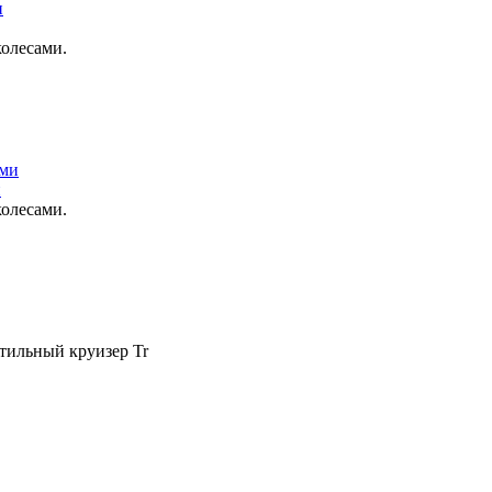
олесами.
и
олесами.
Стильный круизер Tr