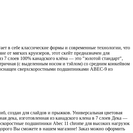
ет в себе классические формы и современные технологии, что
е от мягких круизеров, этот скейт предназначен для
з 7 слоев 100% канадского клёна — это "золотой стандарт",
ричная (с выделенным носом и тэйлом) со средним конкейвом
ый оснащен сверхскоростными подшипниками ABEC-9 из
иб, создан для слайдов и прыжков. Универсальная цветовая
я дека, изготовленная из канадского клена в 7 слоев Дека —
нескоростные подшипники Abec 11 chrome для высоких нагрузок
орого Вы сможете в нашем магазине! Заказ можно оформить