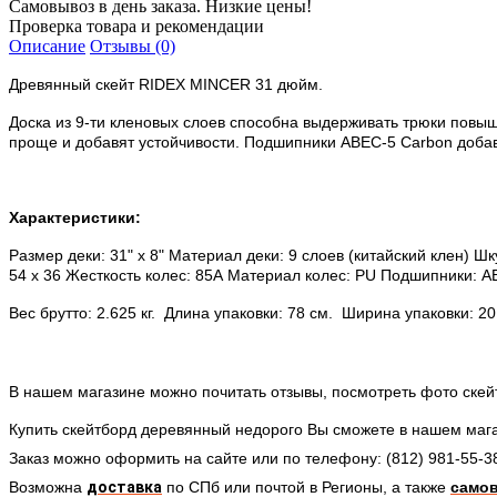
Самовывоз в день заказа. Низкие цены!
Проверка товара и рекомендации
Описание
Отзывы (0)
Древянный скейт RIDEX MINCER 31 дюйм.
Доска из 9-ти кленовых слоев способна выдерживать трюки повы
проще и добавят устойчивости. Подшипники ABEC-5 Carbon добавя
Характеристики:
Размер деки: 31" х 8" Материал деки: 9 слоев (китайский клен) 
54 х 36 Жесткость колес: 85А Материал колес: PU Подшипники: A
Вес брутто: 2.625 кг. Длина упаковки: 78 см. Ширина упаковки: 20
В нашем магазине можно почитать отзывы, посмотреть фото скейт
Купить скейтборд деревянный недорого Вы сможете в нашем маг
Заказ можно оформить на сайте или по телефону: (812) 981-55-3
Возможна
доставка
по СПб
или почтой в Регионы
, а также
само