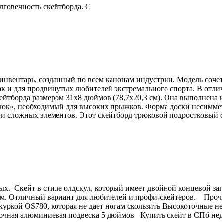
лговечность скейтборда. С
вентарь, созданный по всем канонам индустрии. Модель сочета
к и для продвинутых любителей экстремального спорта. В отличи
кейтборда размером 31х8 дюймов (78,7х20,3 см). Она выполнена и
ок», необходимый для высоких прыжков. Форма доски несиммет
ении сложных элементов. Этот скейтборд трюковой подростков
ых. Скейт в стиле олдскул, который имеет двойной концевой заг
кам. Отличный вариант для любителей и профи-скейтеров. Прочна
куркой OS780, которая не дает ногам скользить Высокоточные 
очная алюминиевая подвеска 5 дюймов Купить скейт в СПб нед