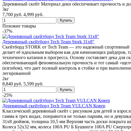
Деревянный скейт Материал деки обеспечивает прочность и до
3кг
7,700 руб.
4,999 руб.
Похожие товары
-37%
Деревянный скейтборд Tech Team Stork 31x8"
Скейтборд STORK от Tech Team — это надежный спортивный ин
делает её идеальным выбором как для начинающих райдеров, та
техничного катания и прогресса. Основу составляет дека для с
обеспечивающий феноменальную прочность и тот самый «щелч
(изгибом), что дает полный контроль в стойке и при выполн
легированной
2кг
8,840 руб.
5,599 руб.
-25%
Деревянный скейтборд Tech Team VULCAN Ковер
Классический деревянный скейт с рисунком для детей и взросл
гамма в трех видах, понравится не только парням, но и девуш
31х8 дюймов, толщина 10,5 мм Верхняя часть доски покрыта ш
Колеса 52х32 мм, колеса 100A PU Б Бушинги 100A PU Сверхпр