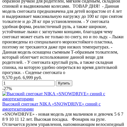
образной ручкой для родителей, мягким сиденьем, складной
спинкой и выдвижными колесами. ТОВАР ДНЯ! - Данная
модель снегоката предназначена для детей возрастом от 4 лет
и выдерживает максимальную нагрузку до 100 кг при снятом
толкателе и до 28 кг при установленном. - У снегоката
удобная форма, реалистичный руль, а также широкие,
устойчивые лыжи с загнутыми концами, благодаря чему
снегокат может ехать не только по снегу, но и по льду. - Лыжи
произведены из специального морозостойкого пластика,
поэтому не трескаются даже при низких температурах. -
Данная модель оснащена съемным Т-образным толкателем,
который облегчает использование данной вещи для
родителей. - У снегоката круглый руль, а также складная
спинка, на которую удобно опереться во время длительной
прогулки. - Сиденье снегоката о
9,570 руб.
6,999 руб.
-27%
Высокий снегокат NIKA «SNOWDRIVE» синий с
амортизаторами
«SNOWDRIVE» - новая модель для мальчиков и девочек 5 6 7
8 9 10 11 12 лет. Высокая посадка. Фонарик на руле.
Отличается рулем управления, напоминающим велосипедный