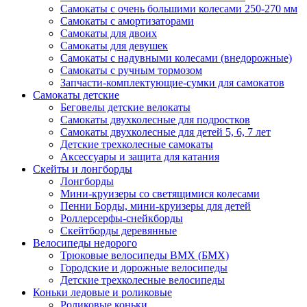
Самокаты с очень большими колесами 250-270 мм
Самокаты с амортизаторами
Самокаты для двоих
Самокаты для девушек
Самокаты с надувными колесами (внедорожные)
Самокаты с ручным тормозом
Запчасти-комплектующие-сумки для самокатов
Самокаты детские
Беговелы детские велокаты
Самокаты двухколесные для подростков
Самокаты двухколесные для детей 5, 6, 7 лет
Детские трехколесные самокаты
Аксессуары и защита для катания
Cкейты и лонгборды
Лонгборды
Мини-круизеры со светящимися колесами
Пенни Борды, мини-круизеры для детей
Роллерсерфы-снейкборды
Скейтборды деревянные
Велосипеды недорого
Трюковые велосипеды BMX (БМХ)
Городские и дорожные велосипеды
Детские трехколесные велосипеды
Коньки ледовые и роликовые
Роликовые коньки