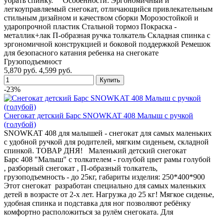
убрать спинку. Особенности: Эргономичный и
легкоуправляемый снегокат, отличающийся привлекательным
стильным дизайном и качеством сборки Морозостойкой и
ударопрочной пластик Стальной тормоз Покраска -
металлик+лак П-образная ручка толкатель Складная спинка с
эргономичной конструкцией и боковой поддержкой Ремешок
для безопасного катания ребенка на снегокате
Грузоподъемност
5,870 руб.
4,599 руб.
-23%
Снегокат детский Барс SNOWKAT 408 Малыш с ручкой
(голубой)
SNOWKAT 408 для малышей - снегокат для самых маленьких
с удобной ручкой для родителей, мягким сиденьем, складной
спинкой. ТОВАР ДНЯ! Маленький детский снегокат
Барс 408 "Малыш" с толкателем - голубой цвет рамы голубой
, разборный снегокат , П-образный толкатель,
грузоподъемность - до 25кг, габариты изделия: 250*400*900
Этот снегокат разработан специально для самых маленьких
детей в возрасте от 2-х лет. Нагрузка до 25 кг! Мягкое сиденье,
удобная спинка и подставка для ног позволяют ребёнку
комфортно расположиться за рулём снегоката. Для