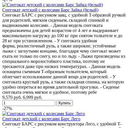
Снегокат детский с колесами Барс Зайка (белый)
Снегокат БАРС с рисунком заяц, с удобной T-образной ручкой
для родителей, мягким сиденьем, складной спинкой и
выдвижными колесами. - Данная модель снегоката
предназначена для детей возрастом от 4 лет и выдерживает
максимальную нагрузку до 100 кг при снятом толкателе и до
28 кг при установленном. - У снегоката удобная
форма, реалистичный руль, а также широкие, устойчивые
лыжи с загнутыми концами, благодаря чему снегокат может
ехать не только по снегу, но и по льду. - Лыжи произведены из
специального морозостойкого пластика, поэтому не
трескаются даже при низких температурах. - Данная модель
оснащена съемным Т-образным толкателем, который
облегчает использование данной вещи для родителей. - У
снегоката круглый руль, а также складная спинка, на которую
удобно опереться во время длительной прогулки. - Сиденье
снегоката очень мягкое и удобное, поэтому ребе
9,570 руб.
6,999 руб.
-27%
Снегокат детский с колесами Барс Лего
Снегокат БАРС с рисунком конструктора Лего, с удобной T-