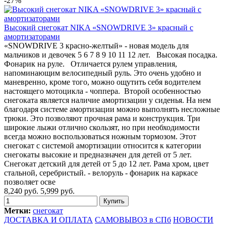
-27%
Высокий снегокат NIKA «SNOWDRIVE 3» красный с
амортизаторами
«SNOWDRIVE 3 красно-желтый» - новая модель для
мальчиков и девочек 5 6 7 8 9 10 11 12 лет. Высокая посадка.
Фонарик на руле. Отличается рулем управления,
напоминающим велосипедный руль. Это очень удобно и
маневренно, кроме того, можно ощутить себя водителем
настоящего мотоцикла - чоппера. Второй особенностью
снегоката является наличие амортизации у сиденья. На нем
благодаря системе амортизации можно выполнять несложные
трюки. Это позволяют прочная рама и конструкция. Три
широкие лыжи отлично скользят, но при необходимости
всегда можно воспользоваться ножным тормозом. Этот
снегокат с системой амортизации относится к категории
снегокаты высокие и предназначен для детей от 5 лет.
Снегокат детский для детей от 5 до 12 лет. Рама хром, цвет
стальной, серебристый. - велоруль - фонарик на каркасе
позволяет осве
8,240 руб.
5,999 руб.
Метки:
снегокат
ДОСТАВКА И ОПЛАТА
САМОВЫВОЗ в СПб
НОВОСТИ