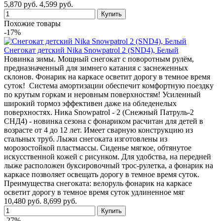
5,870 руб.
4,599 руб.
Похожие товары
-17%
Снегокат детский Nika Snowpatrol 2 (SND4), Белый
Новинка зимы. Мощный снегокат с поворотным рулём,
предназначенный для зимнего катания с заснеженных
склонов. Фонарик на каркасе осветит дорогу в темное время
суток! Система амортизации обеспечит комфортную поездку
по крутым горкам и неровным поверхностям! Усиленный
широкий тормоз эффективен даже на обледенелых
поверхностях. Ника Snowpatrol - 2 (Снежный Патруль-2
СНД4) - новинка сезона с фонариком расчитан для детей в
возрасте от 4 до 12 лет. Имеет сварную конструкцию из
стальных труб. Лыжи снегоката изготовлены из
морозостойкой пластмассы. Сиденье мягкое, обтянутое
искусственной кожей с рисунком. Для удобства, на передней
лыже расположен буксировочный трос-рулетка, а фонарик на
каркасе позволяет освещать дорогу в темное время суток.
Преимущества снегоката: велоруль фонарик на каркасе
осветит дорогу в темное время суток удлиненное мяг
10,480 руб.
8,699 руб.
-27%