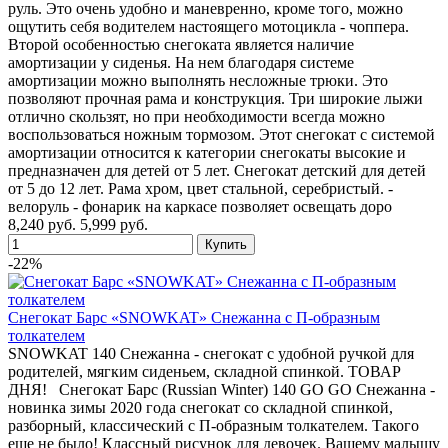
руль. Это очень удобно и маневренно, кроме того, можно
ощутить себя водителем настоящего мотоцикла - чоппера.
Второй особенностью снегоката является наличие
амортизации у сиденья. На нем благодаря системе
амортизации можно выполнять несложные трюки. Это
позволяют прочная рама и конструкция. Три широкие лыжи
отлично скользят, но при необходимости всегда можно
воспользоваться ножным тормозом. Этот снегокат с системой
амортизации относится к категории снегокаты высокие и
предназначен для детей от 5 лет. Снегокат детский для детей
от 5 до 12 лет. Рама хром, цвет стальной, серебристый. -
велоруль - фонарик на каркасе позволяет освещать доро
8,240 руб.
5,999 руб.
-22%
Снегокат Барс «SNOWKAT» Снежанна с П-образным
толкателем
SNOWKAT 140 Снежанна - снегокат с удобной ручкой для
родителей, мягким сиденьем, складной спинкой. ТОВАР
ДНЯ! Снегокат Барс (Russian Winter) 140 GO GO Снежанна -
новинка зимы 2020 года снегокат со складной спинкой,
разборный, классический с П-образным толкателем. Такого
еще не было! Классный рисунок для девочек. Вашему малышу