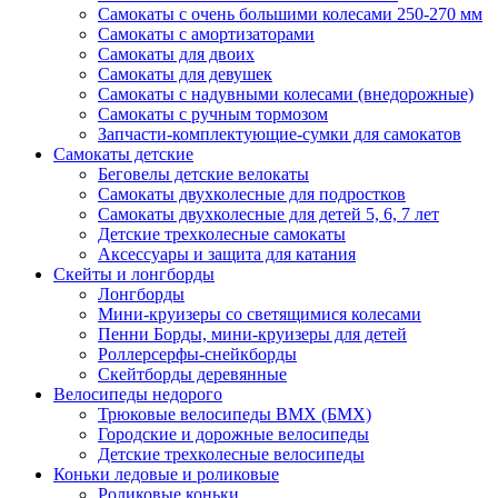
Самокаты с очень большими колесами 250-270 мм
Самокаты с амортизаторами
Самокаты для двоих
Самокаты для девушек
Самокаты с надувными колесами (внедорожные)
Самокаты с ручным тормозом
Запчасти-комплектующие-сумки для самокатов
Самокаты детские
Беговелы детские велокаты
Самокаты двухколесные для подростков
Самокаты двухколесные для детей 5, 6, 7 лет
Детские трехколесные самокаты
Аксессуары и защита для катания
Cкейты и лонгборды
Лонгборды
Мини-круизеры со светящимися колесами
Пенни Борды, мини-круизеры для детей
Роллерсерфы-снейкборды
Скейтборды деревянные
Велосипеды недорого
Трюковые велосипеды BMX (БМХ)
Городские и дорожные велосипеды
Детские трехколесные велосипеды
Коньки ледовые и роликовые
Роликовые коньки