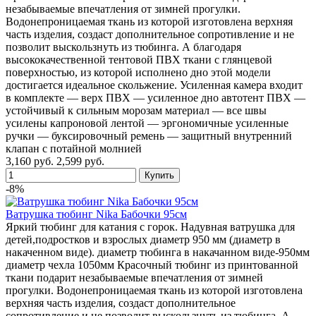
незабываемые впечатления от зимней прогулки.
Водонепроницаемая ткань из которой изготовлена верхняя
часть изделия, создаст дополнительное сопротивление и не
позволит выскользнуть из тюбинга. А благодаря
высококачественной тентовой ПВХ ткани с глянцевой
поверхностью, из которой исполнено дно этой модели
достигается идеальное скольжение. Усиленная камера входит
в комплекте — верх ПВХ — усиленное дно автотент ПВХ —
устойчивый к сильным морозам материал — все швы
усилены капроновой лентой — эргономичные усиленные
ручки — буксировочный ремень — защитный внутренний
клапан с потайной молнией
3,160 руб.
2,599 руб.
-8%
Ватрушка тюбинг Nika Бабочки 95см
Яркий тюбинг для катания с горок. Надувная ватрушка для
детей,подростков и взрослых диаметр 950 мм (диаметр в
накаченном виде). диаметр тюбинга в накачанном виде-950мм
диаметр чехла 1050мм Красочный тюбинг из принтованной
ткани подарит незабываемые впечатления от зимней
прогулки. Водонепроницаемая ткань из которой изготовлена
верхняя часть изделия, создаст дополнительное
сопротивление и не позволит выскользнуть из тюбинга. А