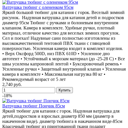
Ватрушка тюбинг с олененком 95см
Яркий большой тюбинг для катания с горок. Веселый зимний
рисунок. Надувная ватрушка для катания детей и подростков
диаметр 95см Тюбинг с ручками и болоневым внутренним
клапаном. Камера в комплекте. Удобные ручки, плотный
материал, отличное качество для веселых зимних прогулок.
Сел и поехал! Надувные сани полностью изготовлены из
высококачественной тентовой ПВХ ткани с глянцевой
поверхностью. Усиленная камера входит в комплект изделия.
• Верх Оксфорд 500D, низ ПВХ 610D • Усиленное дно
автотент • Устойчивый к морозам материал (до -25-28 С) • Все
швы усилены капроновой лентой • Буксировочный ремень •
Усиленные ручки • Защитный внутренний клапан • Усиленная
камера в комплекте • Максимальная нагрузка 80 кг •
Рекомендуемый возраст от 5 лет
2,740 руб.
-18%
Ватрушка тюбинг Пончик 85см
Яркий тюбинг для катания с горок. Надувная ватрушка для
детей,подростков и взрослых диаметр 850 мм (диаметр в
накаченном виде). диаметр тюбинга в накачанном виде-85см
Красочный тюбинг из принтованной ткани подарит