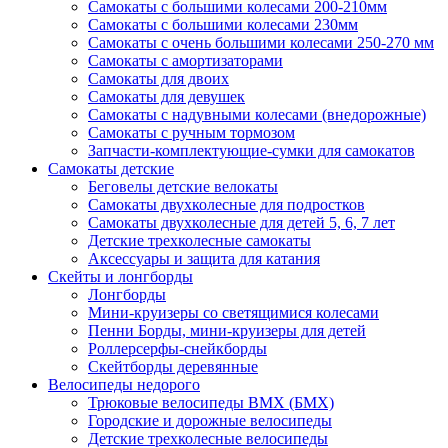
Самокаты с большими колесами 200-210мм
Самокаты с большими колесами 230мм
Самокаты с очень большими колесами 250-270 мм
Самокаты с амортизаторами
Самокаты для двоих
Самокаты для девушек
Самокаты с надувными колесами (внедорожные)
Самокаты с ручным тормозом
Запчасти-комплектующие-сумки для самокатов
Самокаты детские
Беговелы детские велокаты
Самокаты двухколесные для подростков
Самокаты двухколесные для детей 5, 6, 7 лет
Детские трехколесные самокаты
Аксессуары и защита для катания
Cкейты и лонгборды
Лонгборды
Мини-круизеры со светящимися колесами
Пенни Борды, мини-круизеры для детей
Роллерсерфы-снейкборды
Скейтборды деревянные
Велосипеды недорого
Трюковые велосипеды BMX (БМХ)
Городские и дорожные велосипеды
Детские трехколесные велосипеды