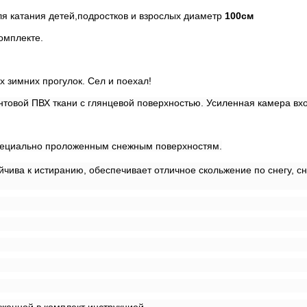
я катания детей,подростков и взрослых диаметр
100см
омплекте.
х зимних прогулок. Сел и поехал!
товой ПВХ ткани с глянцевой поверхностью. Усиленная камера вхо
 специально проложенным снежным поверхностям.
ойчива к истиранию, обеспечивает отличное скольжение по снегу,
женной в комплект инструкцией.