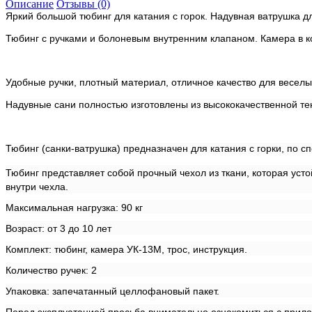
Описание
Отзывы (0)
Яркий большой тюбинг для катания с горок.
Надувная ватрушка дл
Тюбинг с ручками и болоневым внутренним клапаном. Камера в к
Удобные ручки, плотный материал, отличное качество для веселы
Надувные сани полностью изготовлены из высококачественной тен
Тюбинг (санки-ватрушка) предназначен для катания с горки, по
Тюбинг представляет собой прочный чехол из ткани, которая уст
внутри чехла.
Максимальная нагрузка: 90 кг
Возраст: от 3 до 10 лет
Комплект: тюбинг, камера УК-13М, трос, инструкция.
Количество ручек: 2
Упаковка: запечатанный целлофановый пакет.
Перед эксплуатацией просьба внимательно ознакомиться с прило