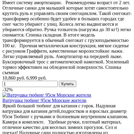
Имеет систему амортизации. Рекомендуемы возраст от 2 лет.
Отличные санки для малышей которые хотят самостоятельно
крутить руль и управлять своим снегоциклом. Такой снегокат-
трансформер особенно будет удобен в больших городах где
снег часто убирают с улиц. Колеса легко выдвигаются и
убираются обратно. Ручка толкатель (нагрузка до 30 кг!) легко
снимается. Спинка складная. В итоге модель
трансформируется в обычный снегокат с грузоподьемностью
100 кг. Прочная металлическая конструкция, мягкое сиденье
с рисунком Граффити, качественные морозостойкие лыжи.
Легко управляемый руль. Амортизатор на передней лыже.
Буксировочный трос с автоматической намоткой. Усиленный
тормоз эффективен на обледенелой поверхности. Спинка
съемная
10,860 руб.
6,999 руб.
-32%
Ватрушка тюбинг 95см Морские жители
Яркий большой тюбинг для катания с горок. Надувная
ватрушка для катания детей,подростков и взрослых диаметр
95см Тюбинг с ручками и болоневым внутренним клапаном.
Камера в комплекте. Удобные ручки, плотный материал,
отличное качество для веселых зимних прогулок. Сел и
поехал! Надувные сани полностью изготовлены из