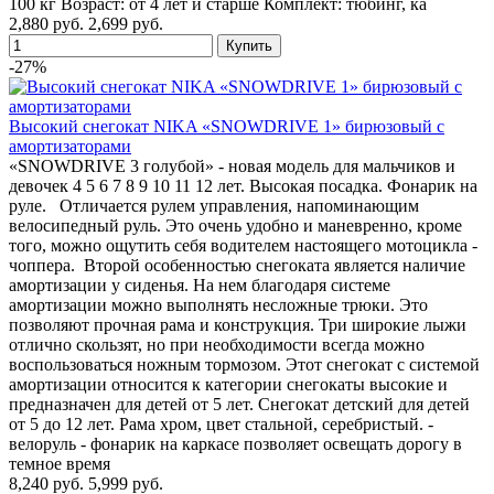
100 кг Возраст: от 4 лет и старше Комплект: тюбинг, ка
2,880 руб.
2,699 руб.
-27%
Высокий снегокат NIKA «SNOWDRIVE 1» бирюзовый с
амортизаторами
«SNOWDRIVE 3 голубой» - новая модель для мальчиков и
девочек 4 5 6 7 8 9 10 11 12 лет. Высокая посадка. Фонарик на
руле. Отличается рулем управления, напоминающим
велосипедный руль. Это очень удобно и маневренно, кроме
того, можно ощутить себя водителем настоящего мотоцикла -
чоппера. Второй особенностью снегоката является наличие
амортизации у сиденья. На нем благодаря системе
амортизации можно выполнять несложные трюки. Это
позволяют прочная рама и конструкция. Три широкие лыжи
отлично скользят, но при необходимости всегда можно
воспользоваться ножным тормозом. Этот снегокат с системой
амортизации относится к категории снегокаты высокие и
предназначен для детей от 5 лет. Снегокат детский для детей
от 5 до 12 лет. Рама хром, цвет стальной, серебристый. -
велоруль - фонарик на каркасе позволяет освещать дорогу в
темное время
8,240 руб.
5,999 руб.