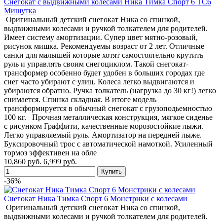
Снегокат с выдвижными колесами Ника Тимка Спорт 6 ТС6
Мишутка
Оригинальный детский снегокат Ника со спинкой,
выдвижными колесами и ручкой толкателем для родителей.
Имеет систему амортизации. Супер цвет мятно-розовый,
рисунок мишка. Рекомендуемы возраст от 2 лет. Отличные
санки для малышей которые хотят самостоятельно крутить
руль и управлять своим снегоциклом. Такой снегокат-
трансформер особенно будет удобен в больших городах где
снег часто убирают с улиц. Колеса легко выдвигаются и
убираются обратно. Ручка толкатель (нагрузка до 30 кг!) легко
снимается. Спинка складная. В итоге модель
трансформируется в обычный снегокат с грузоподьемностью
100 кг. Прочная металлическая конструкция, мягкое сиденье
с рисунком Граффити, качественные морозостойкие лыжи.
Легко управляемый руль. Амортизатор на передней лыже.
Буксировочный трос с автоматической намоткой. Усиленный
тормоз эффективен на обле
10,860 руб.
6,999 руб.
-36%
Снегокат Ника Тимка Спорт 6 Монстрики с колесами
Оригинальный детский снегокат Ника со спинкой,
выдвижными колесами и ручкой толкателем для родителей.