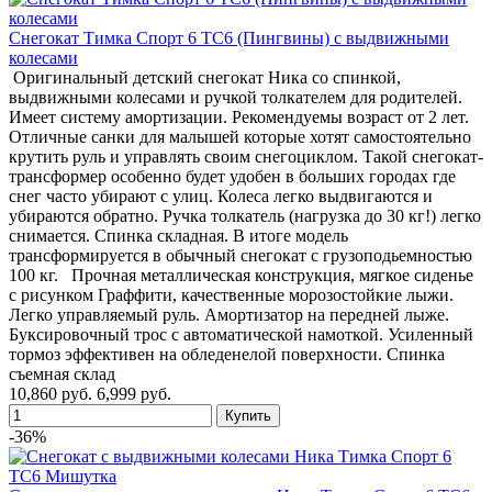
Снегокат Тимка Спорт 6 ТС6 (Пингвины) с выдвижными
колесами
Оригинальный детский снегокат Ника со спинкой,
выдвижными колесами и ручкой толкателем для родителей.
Имеет систему амортизации. Рекомендуемы возраст от 2 лет.
Отличные санки для малышей которые хотят самостоятельно
крутить руль и управлять своим снегоциклом. Такой снегокат-
трансформер особенно будет удобен в больших городах где
снег часто убирают с улиц. Колеса легко выдвигаются и
убираются обратно. Ручка толкатель (нагрузка до 30 кг!) легко
снимается. Спинка складная. В итоге модель
трансформируется в обычный снегокат с грузоподьемностью
100 кг. Прочная металлическая конструкция, мягкое сиденье
с рисунком Граффити, качественные морозостойкие лыжи.
Легко управляемый руль. Амортизатор на передней лыже.
Буксировочный трос с автоматической намоткой. Усиленный
тормоз эффективен на обледенелой поверхности. Спинка
съемная склад
10,860 руб.
6,999 руб.
-36%