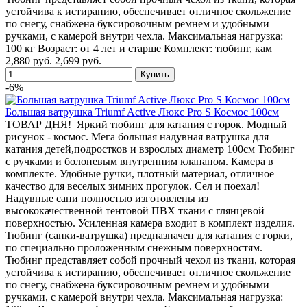
устойчива к истиранию, обеспечивает отличное скольжение
по снегу, снабжена буксировочным ремнем и удобными
ручками, с камерой внутри чехла. Максимальная нагрузка:
100 кг Возраст: от 4 лет и старше Комплект: тюбинг, кам
2,880 руб.
2,699 руб.
-6%
Большая ватрушка Triumf Active Люкс Pro S Космос 100см
ТОВАР ДНЯ! Яркий тюбинг для катания с горок. Модный
рисунок - космос. Мега большая надувная ватрушка для
катания детей,подростков и взрослых диаметр 100см Тюбинг
с ручками и болоневым внутренним клапаном. Камера в
комплекте. Удобные ручки, плотный материал, отличное
качество для веселых зимних прогулок. Сел и поехал!
Надувные сани полностью изготовлены из
высококачественной тентовой ПВХ ткани с глянцевой
поверхностью. Усиленная камера входит в комплект изделия.
Тюбинг (санки-ватрушка) предназначен для катания с горки,
по специально проложенным снежным поверхностям.
Тюбинг представляет собой прочный чехол из ткани, которая
устойчива к истиранию, обеспечивает отличное скольжение
по снегу, снабжена буксировочным ремнем и удобными
ручками, с камерой внутри чехла. Максимальная нагрузка: