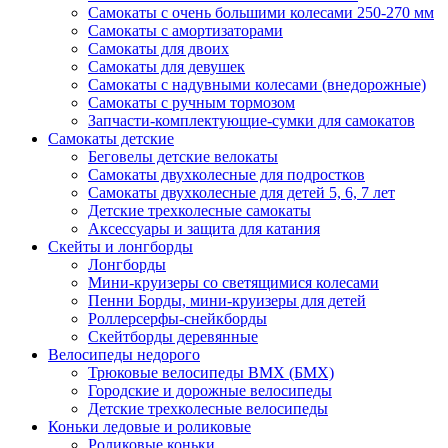
Самокаты с очень большими колесами 250-270 мм
Самокаты с амортизаторами
Самокаты для двоих
Самокаты для девушек
Самокаты с надувными колесами (внедорожные)
Самокаты с ручным тормозом
Запчасти-комплектующие-сумки для самокатов
Самокаты детские
Беговелы детские велокаты
Самокаты двухколесные для подростков
Самокаты двухколесные для детей 5, 6, 7 лет
Детские трехколесные самокаты
Аксессуары и защита для катания
Cкейты и лонгборды
Лонгборды
Мини-круизеры со светящимися колесами
Пенни Борды, мини-круизеры для детей
Роллерсерфы-снейкборды
Скейтборды деревянные
Велосипеды недорого
Трюковые велосипеды BMX (БМХ)
Городские и дорожные велосипеды
Детские трехколесные велосипеды
Коньки ледовые и роликовые
Роликовые коньки