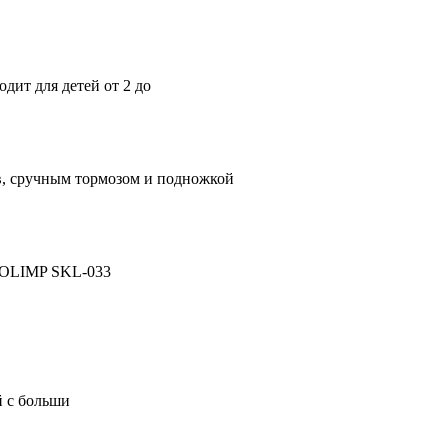
ит для детей от 2 до
, сручным тормозом и подножкой
м OLIMP SKL-033
й с больши