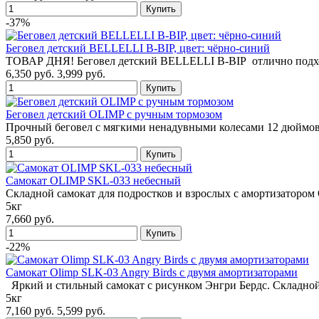
-37%
Беговел детский BELLELLI B-BIP, цвет: чёрно-синий
ТОВАР ДНЯ! Беговел детский BELLELLI B-BIP отлично подход
6,350 руб.
3,999 руб.
Беговел детский OLIMP с ручным тормозом
Прочный беговел с мягкими ненадувными колесами 12 дюймов
5,850 руб.
Cамокат OLIMP SKL-033 небесный
Складной самокат для подростков и взрослых с амортизаторо
5кг
7,660 руб.
-22%
Cамокат Olimp SLK-03 Angry Birds с двумя амортизаторами
Яркий и стильный самокат с рисунком Энгри Бердс. Складно
5кг
7,160 руб.
5,599 руб.