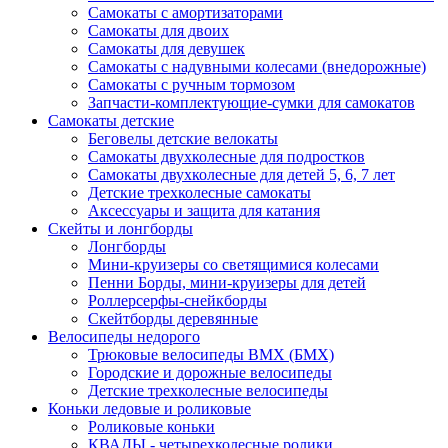
Самокаты с амортизаторами
Самокаты для двоих
Самокаты для девушек
Самокаты с надувными колесами (внедорожные)
Самокаты с ручным тормозом
Запчасти-комплектующие-сумки для самокатов
Самокаты детские
Беговелы детские велокаты
Самокаты двухколесные для подростков
Самокаты двухколесные для детей 5, 6, 7 лет
Детские трехколесные самокаты
Аксессуары и защита для катания
Cкейты и лонгборды
Лонгборды
Мини-круизеры со светящимися колесами
Пенни Борды, мини-круизеры для детей
Роллерсерфы-снейкборды
Скейтборды деревянные
Велосипеды недорого
Трюковые велосипеды BMX (БМХ)
Городские и дорожные велосипеды
Детские трехколесные велосипеды
Коньки ледовые и роликовые
Роликовые коньки
КВАДЫ - четырехколесные ролики