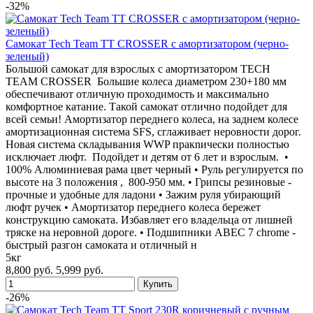
-32%
Cамокат Tech Team TT CROSSER с амортизатором (черно-
зеленый)
Большой самокат для взрослых с амортизатором TECH
TEAM CROSSER Большие колеса диаметром 230+180 мм
обеспечивают отличную проходимость и максимально
комфортное катание. Такой самокат отлично подойдет для
всей семьи! Амортизатор переднего колеса, на заднем колесе
амортизационная система SFS, сглаживает неровности дорог.
Новая система складывания WWP пракnически полностью
исключает люфт. Подойдет и детям от 6 лет и взрослым. •
100% Алюминиевая рама цвет черный • Руль регулируется по
высоте на 3 положения , 800-950 мм. • Грипсы резиновые -
прочные и удобные для ладони • Зажим руля убирающий
люфт ручек • Амортизатор переднего колеса бережет
конструкцию самоката. Избавляет его владельца от лишней
тряске на неровной дороге. • Подшипники ABEC 7 chrome -
быстрый разгон самоката и отличный н
5кг
8,800 руб.
5,999 руб.
-26%