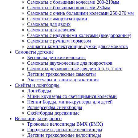
Самокаты с большими колесами 200-210мм
Самокаты с большими колесами 230мм
Самокаты с очень большими колесами 250-270 мм
Самокаты с амортизаторами
Самокаты для двоих
Самокаты для девушек
Самокаты с надувными колесами (внедорожные)
Самокаты с ручным тормозом
Запчасти-комплектующие-сумки для самокатов
Самокаты детские
Беговелы детские велокаты
Самокаты двухколесные для подростков
Самокаты двухколесные для детей 5, 6, 7 лет
Детские трехколесные самокаты
Аксессуары и защита для катания
Cкейты и лонгборды
Лонгборды
Мини-круизеры со светящимися колесами
Пенни Борды, мини-круизеры для детей
Роллерсерфы-снейкборды
Скейтборды деревянные
Велосипеды недорого
Трюковые велосипеды BMX (БМХ)
Городские и дорожные велосипеды
Детские трехколесные велосипеды