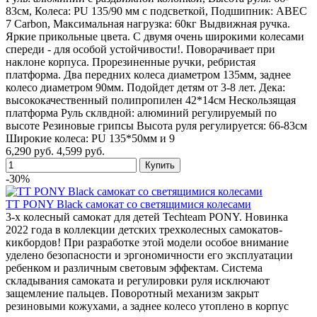
83cм, Колеса: PU 135/90 мм с подсветкой, Подшипник: ABEC
7 Carbon, Максимальная нагрузка: 60кг Выдвижная ручка.
Яркие прикольные цвета. С двумя очень широкими колесами
спереди - для особой устойчивости!. Поворачивает при
наклоне корпуса. Прорезиненные ручки, ребристая
платформа. Два передних колеса диаметром 135мм, заднее
колесо диаметром 90мм. Подойдет детям от 3-8 лет. Дека:
высококачественный полипропилен 42*14см Нескользящая
платформа Руль склвдной: алюминий регулируемый по
высоте Резиновые грипсы Высота руля регулируется: 66-83см
Широкие колеса: PU 135*50мм и 9
6,290 руб.
4,599 руб.
-30%
TT PONY Black самокат со светящимися колесами
3-х колесный самокат для детей Techteam PONY. Новинка
2022 года в коллекции детских трехколесных самокатов-
кикбордов! При разработке этой модели особое внимание
уделено безопасности и эргономичности его эксплуатации
ребенком и различным световым эффектам. Система
складывания самоката и регулировки руля исключают
защемление пальцев. Поворотный механизм закрыт
резиновыми кожухами, а заднее колесо утоплено в корпус