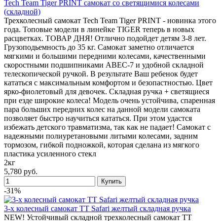
Tech Team Tiger PRINT самокат со светящимися колесами
(складной)
Трехколесный самокат Tech Team Tiger PRINT - новинка этого
года. Топовые модели в линейке TIGER теперь в новых
расцветках. ТОВАР ДНЯ! Отлично подойдет детям 3-8 лет.
Грузоподьемность до 35 кг. Самокат заметно отличается
мягкими и большими передними колесами, качественными
скоростными подшипниками ABEC-7 и удобной складной
телескопической ручкой. В результате Ваш ребенок будет
кататься с максимальным комфортом и безопастностью. Цвет
ярко-фиолетовый для девочек. Складная ручка + светящиеся
при езде широкие колеса! Модель очень устойчива, спаренная
пара больших передних колес на данной модели самоката
позволяет быстро научиться кататься. При этом удастся
избежать детского травматизма, так как не падает! Самокат с
надежными полиуретановыми литыми колесами, задним
тормозом, гибкой подножкой, которая сделана из мягкого
пластика усиленного стекл
2кг
5,780 руб.
-31%
3-х колесный самокат TT Safari желтый складная ручка
NEW! Устойчивый складной трехколесный самокат TT