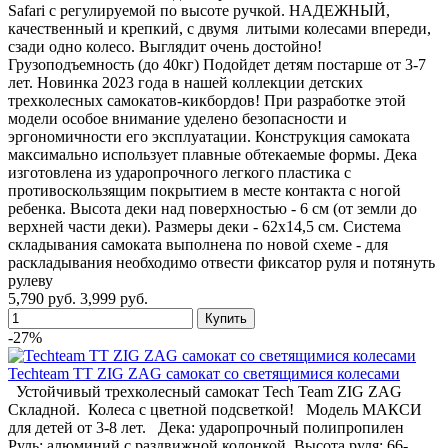
Safari с регулируемой по высоте ручкой. НАДЕЖНЫЙ,
качественный и крепкий, с двумя литыми колесами впереди,
сзади одно колесо. Выглядит очень достойно!
Грузоподъемность (до 40кг) Подойдет детям постарше от 3-7
лет. Новинка 2023 года в нашей коллекции детских
трехколесных самокатов-кикбордов! При разработке этой
модели особое внимание уделено безопасности и
эргономичности его эксплуатации. Конструкция самоката
максимально использует плавные обтекаемые формы. Дека
изготовлена из ударопрочного легкого пластика с
противоскользящим покрытием в месте контакта с ногой
ребенка. Высота деки над поверхностью - 6 см (от земли до
верхней части деки). Размеры деки - 62х14,5 см. Система
складывания самоката выполнена по новой схеме - для
раскладывания необходимо отвести фиксатор руля и потянуть
рулеву
5,790 руб.
3,999 руб.
-27%
Techteam TT ZIG ZAG самокат со светящимися колесами
Устойчивый трехколесный самокат Tech Team ZIG ZAG
Складной. Колеса с цветной подсветкой! Модель МАКСИ
для детей от 3-8 лет. Дека: ударопрочный полипропилен
Руль: алюминий с раздвижной колонкой, Высота руля: 66-