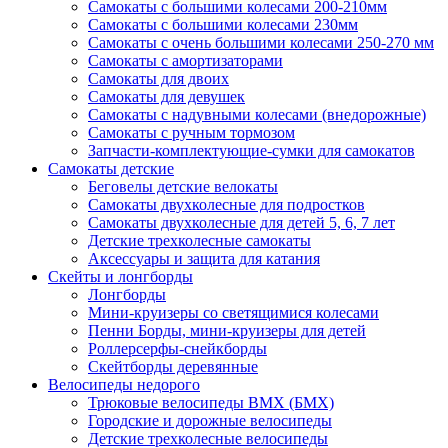
Самокаты с большими колесами 200-210мм
Самокаты с большими колесами 230мм
Самокаты с очень большими колесами 250-270 мм
Самокаты с амортизаторами
Самокаты для двоих
Самокаты для девушек
Самокаты с надувными колесами (внедорожные)
Самокаты с ручным тормозом
Запчасти-комплектующие-сумки для самокатов
Самокаты детские
Беговелы детские велокаты
Самокаты двухколесные для подростков
Самокаты двухколесные для детей 5, 6, 7 лет
Детские трехколесные самокаты
Аксессуары и защита для катания
Cкейты и лонгборды
Лонгборды
Мини-круизеры со светящимися колесами
Пенни Борды, мини-круизеры для детей
Роллерсерфы-снейкборды
Скейтборды деревянные
Велосипеды недорого
Трюковые велосипеды BMX (БМХ)
Городские и дорожные велосипеды
Детские трехколесные велосипеды